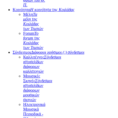
φίλων του Θ.
Π.
Κοινότητα
Η κοινότητα της Κοιλάδας
Μέλη
Τα
μέλη της
Κοιλάδας
των Τεμπών
Forum
Το
forum της
Κοιλάδας
των Τεμπών
Σύνδεσμοι
Διάφοροι χρήσιμοι (;) σύνδεσμοι
Καλλιτέχνες
Σύνδεσμοι
ιστοσελίδων
διάφορων
καλλιτεχνών
Μουσικές
Σκηνές
Σύνδεσμοι
ιστοσελίδων
διάφορων
μουσικών
σκηνών
Ηλεκτρονικά
Μουσικά
Περιοδικά -