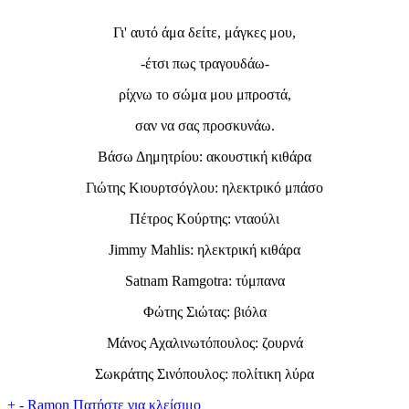
Γι' αυτό άμα δείτε, μάγκες μου,
-έτσι πως τραγουδάω-
ρίχνω το σώμα μου μπροστά,
σαν να σας προσκυνάω.
Βάσω Δημητρίου: ακουστική κιθάρα
Γιώτης Κιουρτσόγλου: ηλεκτρικό μπάσο
Πέτρος Κούρτης: νταούλι
Jimmy Mahlis: ηλεκτρική κιθάρα
Satnam Ramgotra: τύμπανα
Φώτης Σιώτας: βιόλα
Μάνος Αχαλινωτόπουλος: ζουρνά
Σωκράτης Σινόπουλος: πολίτικη λύρα
+
-
Ramon
Πατήστε για κλείσιμο