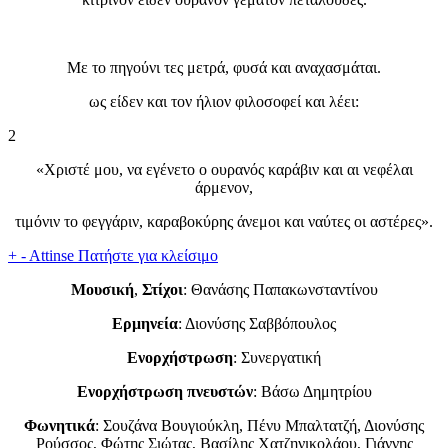
Με το πηγούνι τες μετρά, φυσά και αναχασμάται.
ως είδεν και τον ήλιον φιλοσοφεί και λέει:
2
«Χριστέ μου, να εγένετο ο ουρανός καράβιν και αι νεφέλαι
άρμενον,
τιμόνιν το φεγγάριν, καραβοκύρης άνεμοι και ναύτες οι αστέρες».
+
-
Attinse
Πατήστε για κλείσιμο
Μουσική
,
Στίχοι
: Θανάσης Παπακωνσταντίνου
Ερμηνεία
: Διονύσης Σαββόπουλος
Ενορχήστρωση
: Συνεργατική
Ενορχήστρωση πνευστών
: Βάσω Δημητρίου
Φωνητικά
: Σουζάνα Βουγιούκλη, Πένυ Μπαλτατζή, Διονύσης
Ρούσσος, Φώτης Σιώτας, Βασίλης Χατζηνικολάου, Γιάννης