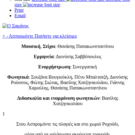
size
Print
Email
+
-
Ασπρομόντε
Πατήστε για κλείσιμο
Μουσική
,
Στίχοι
: Θανάσης Παπακωνσταντίνου
Ερμηνεία
: Διονύσης Σαββόπουλος
Ενορχήστρωση
: Συνεργατική
Φωνητικά
: Σουζάνα Βουγιούκλη, Πένυ Μπαλτατζή, Διονύσης
Ρούσσος, Φώτης Σιώτας, Βασίλης Χατζηνικολάου, Γιάννης
Χαρούλης, Θανάσης Παπακωνσταντίνου
Διδασκαλία και εναρμόνιση φωνητικών
: Βασίλης
Χατζηνικολάου
1
Στου Ασπρομόντε τις πλαγιές και στο χωριό Ροχούδι,
μέσα από τα χαλάσματα ακούγεται τραγούδι.