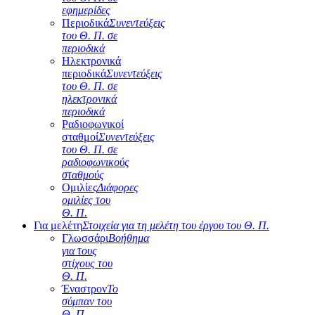
εφημερίδες
Περιοδικά
Συνεντεύξεις
του Θ. Π. σε
περιοδικά
Ηλεκτρονικά
περιοδικά
Συνεντεύξεις
του Θ. Π. σε
ηλεκτρονικά
περιοδικά
Ραδιοφωνικοί
σταθμοί
Συνεντεύξεις
του Θ. Π. σε
ραδιοφωνικούς
σταθμούς
Ομιλίες
Διάφορες
ομιλίες του
Θ. Π.
Για μελέτη
Στοιχεία για τη μελέτη του έργου του Θ. Π.
Γλωσσάρι
Βοήθημα
για τους
στίχους του
Θ. Π.
Έναστρον
Το
σύμπαν του
Θ. Π.