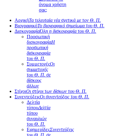
όνομα χρήστη
σας;
Αρχική
Τα τελευταία νέα σχετικά με τον Θ. Π.
Βιογραφικό
Το βιογραφικό σημείωμα του Θ. Π.
Δισκογραφία
Όλη η δισκογραφία του Θ. Π.
Προσωπική
δισκογραφία
Η
προσωπική
δισκογραφία
του Θ. Π.
Συμμετοχές
Οι
συμμετοχές
του Θ. Π. σε
δίσκους
άλλων
Στίχοι
Οι στίχοι των δίσκων του Θ. Π.
Συνεντεύξεις
Οι συνεντεύξεις του Θ. Π.
Δελτία
τύπου
Δελτία
τύπου
συναυλιών
του Θ. Π.
Εφημερίδες
Συνεντεύξεις
του Θ. Π. σε