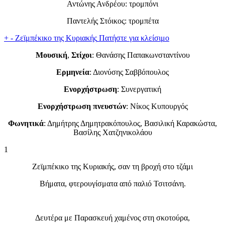
Αντώνης Ανδρέου: τρομπόνι
Παντελής Στόικος: τρομπέτα
+
-
Ζεϊμπέκικο της Κυριακής
Πατήστε για κλείσιμο
Μουσική
,
Στίχοι
: Θανάσης Παπακωνσταντίνου
Ερμηνεία
: Διονύσης Σαββόπουλος
Ενορχήστρωση
: Συνεργατική
Ενορχήστρωση πνευστών
: Νίκος Κυπουργός
Φωνητικά
: Δημήτρης Δημητρακόπουλος, Βασιλική Καρακώστα,
Βασίλης Χατζηνικολάου
1
Ζεϊμπέκικο της Κυριακής, σαν τη βροχή στο τζάμι
Βήματα, φτερουγίσματα από παλιό Τσιτσάνη.
Δευτέρα με Παρασκευή χαμένος στη σκοτούρα,