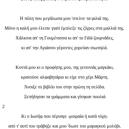
Η πόλη που μεγάλωσα μου 'στελνε τα φιλιά της.
Μόνο η καλή μου έλειπε γιατί έμπλεξε τις ζίγρες στα μαλλιά της.
Χάλκινα απ' τη Γουμένισσα κι απ' το Γιδά ζουρνάδες,
κι απ' την Αγιάσσο γέροντες χορεύαν σιωπηλά.
Κοντά μου κι ο προφήτης μου, της γειτονιάς μαγκάκι,
κρατούσε αλφαβητάριο κι είχε στο χέρι Μάρτη.
Άνοιξε το βιβλίο του στην πρώτη τη σελίδα.
Ξεπήδησαν τα γράμματα και γίνηκαν πουλιά
2
Κι ο Ιωσήφ που πέρναγε -μοιραία ή κατά τύχη-
από τ' αυτί του τράβηξε και μου 'δωσε του μαραγκού μολύβι.