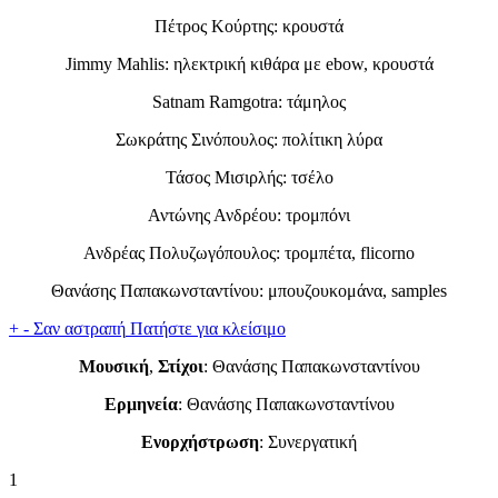
Πέτρος Κούρτης: κρουστά
Jimmy Mahlis: ηλεκτρική κιθάρα με ebow, κρουστά
Satnam Ramgotra: τάμηλος
Σωκράτης Σινόπουλος: πολίτικη λύρα
Τάσος Μισιρλής: τσέλο
Αντώνης Ανδρέου: τρομπόνι
Ανδρέας Πολυζωγόπουλος: τρομπέτα, flicorno
Θανάσης Παπακωνσταντίνου: μπουζουκομάνα, samples
+
-
Σαν αστραπή
Πατήστε για κλείσιμο
Μουσική
,
Στίχοι
: Θανάσης Παπακωνσταντίνου
Ερμηνεία
: Θανάσης Παπακωνσταντίνου
Ενορχήστρωση
: Συνεργατική
1