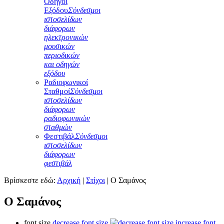
Οδηγοί
Εξόδου
Σύνδεσμοι
ιστοσελίδων
διάφορων
ηλεκτρονικών
μουσικών
περιοδικών
και οδηγών
εξόδου
Ραδιοφωνικοί
Σταθμοί
Σύνδεσμοι
ιστοσελίδων
διάφορων
ραδιοφωνικών
σταθμών
Φεστιβάλ
Σύνδεσμοι
ιστοσελίδων
διάφορων
φεστιβάλ
Βρίσκεστε εδώ:
Αρχική
|
Στίχοι
|
Ο Σαμάνος
Ο Σαμάνος
font size
decrease font size
increase font