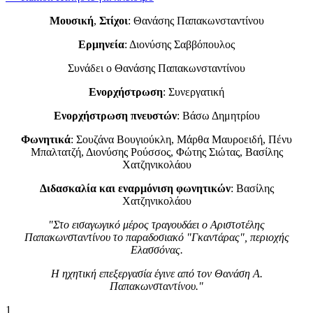
Μουσική
,
Στίχοι
: Θανάσης Παπακωνσταντίνου
Ερμηνεία
: Διονύσης Σαββόπουλος
Συνάδει ο Θανάσης Παπακωνσταντίνου
Ενορχήστρωση
: Συνεργατική
Ενορχήστρωση πνευστών
: Βάσω Δημητρίου
Φωνητικά
: Σουζάνα Βουγιούκλη, Μάρθα Μαυροειδή, Πένυ
Μπαλτατζή, Διονύσης Ρούσσος, Φώτης Σιώτας, Βασίλης
Χατζηνικολάου
Διδασκαλία και εναρμόνιση φωνητικών
: Βασίλης
Χατζηνικολάου
"Στο εισαγωγικό μέρος τραγουδάει ο Αριστοτέλης
Παπακωνσταντίνου το παραδοσιακό "Γκαντάρας", περιοχής
Ελασσόνας.
Η ηχητική επεξεργασία έγινε από τον Θανάση Α.
Παπακωνσταντίνου."
1