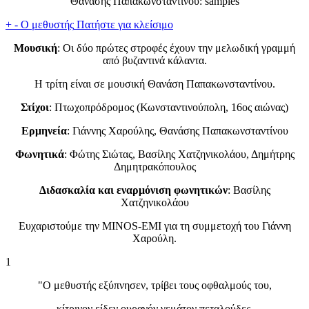
Θανάσης Παπακωνσταντίνου: samples
+
-
Ο μεθυστής
Πατήστε για κλείσιμο
Μουσική
: Οι δύο πρώτες στροφές έχουν την μελωδική γραμμή
από βυζαντινά κάλαντα.
Η τρίτη είναι σε μουσική Θανάση Παπακωνσταντίνου.
Στίχοι
: Πτωχοπρόδρομος (Κωνσταντινούπολη, 16ος αιώνας)
Ερμηνεία
: Γιάννης Χαρούλης, Θανάσης Παπακωνσταντίνου
Φωνητικά
: Φώτης Σιώτας, Βασίλης Χατζηνικολάου, Δημήτρης
Δημητρακόπουλος
Διδασκαλία και εναρμόνιση φωνητικών
: Βασίλης
Χατζηνικολάου
Ευχαριστούμε την MINOS-EMI για τη συμμετοχή του Γιάννη
Χαρούλη.
1
"Ο μεθυστής εξύπνησεν, τρίβει τους οφθαλμούς του,
κίτρινον είδεν ουρανόν γεμάτον πεταλούδες.