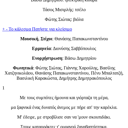
Τάσος Μισιρλής: τσέλο
Φώτης Σιώτας: βιόλα
+
-
Το κάλεσμα
Πατήστε για κλείσιμο
Μουσική
,
Στίχοι
: Θανάσης Παπακωνσταντίνου
Ερμηνεία
: Διονύσης Σαββόπουλος
Ενορχήστρωση
: Βάσω Δημητρίου
Φωνητικά
: Φώτης Σιώτας, Γιάννης Χαρούλης, Βασίλης
Χατζηνικολάου, Θανάσης Παπακωνσταντίνου, Πένυ Μπαλτατζή,
Βασιλική Καρακώστα, Δημήτρης Δημητρακόπουλος
1
Με τους συμπότες ήμουνα και γιόρταζα τη μέρα,
μα ξαφνικά ένας δυνατός άνεμος με πήρε απ' την καρέκλα.
Μ' έδειρε, με στροβίλισε σαν να 'μουν σκουπιδάκι.
Στους καταρράκτες τ' ουρανού ξαναβαπτίστηκα.