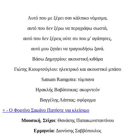
Αυτό που με ξέρει σαν κάλπικο νόμισμα,
αυτό που δεν ξέρω να περιγράψω σωστά,
αυτό που δεν ξέρεις ούτε συ που μ' αγάπησες,
αυτό μου ζητάει να τραγουδήσω ξανά.
Βάσω Δημητρίου: ακουστική κιθάρα
Γιώτης Κιουρτσόγλου: ηλεκτρικό και ακουστικό μπάσο
Satnam Ramgotra: τύμπανα
Ηρακλής Βαβάτσικας: ακορντεόν
Βαγγέλης Λάππας: σφύριγμα
+
-
Ο Φορτίνο Σαμάνο
Πατήστε για κλείσιμο
Μουσική
,
Στίχοι
: Θανάσης Παπακωνσταντίνου
Ερμηνεία
: Διονύσης Σαββόπουλος