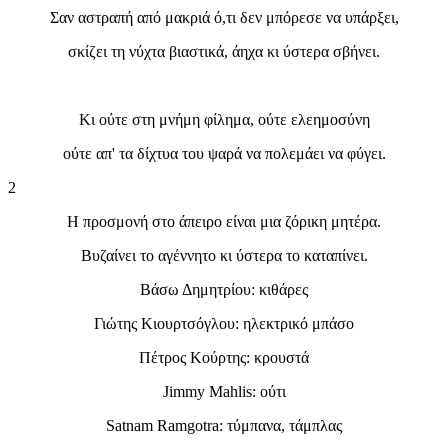
Σαν αστραπή από μακριά ό,τι δεν μπόρεσε να υπάρξει,
σκίζει τη νύχτα βιαστικά, άηχα κι ύστερα σβήνει.
Κι ούτε στη μνήμη φίλημα, ούτε ελεημοσύνη
ούτε απ' τα δίχτυα του ψαρά να πολεμάει να φύγει.
2
Η προσμονή στο άπειρο είναι μια ζόρικη μητέρα.
Βυζαίνει το αγέννητο κι ύστερα το καταπίνει.
Βάσω Δημητρίου: κιθάρες
Γιώτης Κιουρτσόγλου: ηλεκτρικό μπάσο
Πέτρος Κούρτης: κρουστά
Jimmy Mahlis: ούτι
Satnam Ramgotra: τύμπανα, τάμπλας