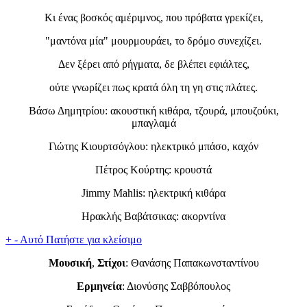
Κι ένας βοσκός αμέριμνος, που πρόβατα γρεκίζει,
"μαντόνα μία" μουρμουράει, το δρόμο συνεχίζει.
Δεν ξέρει από ρήγματα, δε βλέπει εφιάλτες,
ούτε γνωρίζει πως κρατά όλη τη γη στις πλάτες.
Βάσω Δημητρίου: ακουστική κιθάρα, τζουρά, μπουζούκι,
μπαγλαμά
Γιώτης Κιουρτσόγλου: ηλεκτρικό μπάσο, καχόν
Πέτρος Κούρτης: κρουστά
Jimmy Mahlis: ηλεκτρική κιθάρα
Ηρακλής Βαβάτσικας: ακορντίνα
+
-
Αυτό
Πατήστε για κλείσιμο
Μουσική
,
Στίχοι
: Θανάσης Παπακωνσταντίνου
Ερμηνεία
: Διονύσης Σαββόπουλος