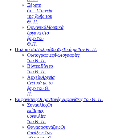
Ξέρετε
ότι...
Στοιχεία
της ζωής του
Θ. Π.
Οργανικά
Μουσικά
όργανα στο
έργο του
Θ.Π.
Πολυμέσα
Πολυμέσα σχετικά με τον Θ. Π.
Φωτογραφίες
Φωτογραφίες
του Θ. Π.
Βίντεο
Βίντεο
του Θ. Π.
Αρχεία
Αρχεία
σχετικά με το
έργο του Θ.
Π.
Εμφανίσεις
Οι ζωντανές εμφανίσεις του Θ. Π.
Συναυλίες
Οι
επίσημες
συναυλίες
του Θ. Π.
Θανασοσυνάξεις
Οι
συνάξεις των