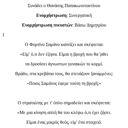
Συνάδει ο Θανάσης Παπακωνσταντίνου
Ενορχήστρωση
: Συνεργατική
Ενορχήστρωση πνευστών
: Βάσω Δημητρίου
1
Ο Φορτίνο Σαμάνο καπνίζει και σκέφτεται:
«Είμ' ό,τι δεν έζησα. Είμαι η βροχή που θα 'ρθει
να δροσίσει άγνωστων γυναικών το κορμί.
Βράδυ, στα κρεβάτια τους, θα στενάζουν ξαναμμένες:
«Ποιος Σαμάνος έφερε τούτη τη βροχή;»
Ο στρατιώτης με τ' όπλο σημαδεύει και σκέφτεται:
«Με μια κίνηση απλή θα του κλέψω ό,τι έχει ζήσει.
Είμαι ένας μικρός θεός, είμ' ένα στοιχειό.