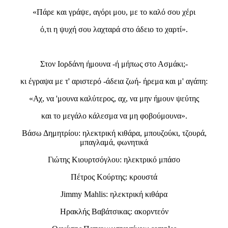
«Πάρε και γράψε, αγόρι μου, με το καλό σου χέρι
ό,τι η ψυχή σου λαχταρά στο άδειο το χαρτί».
Στον Ιορδάνη ήμουνα -ή μήπως στο Ασμάκι;-
κι έγραψα με τ' αριστερό -άδεια ζωή- ήρεμα και μ' αγάπη:
«Αχ, να 'μουνα καλύτερος, αχ, να μην ήμουν ψεύτης
και το μεγάλο κάλεσμα να μη φοβούμουνα».
Βάσω Δημητρίου: ηλεκτρική κιθάρα, μπουζούκι, τζουρά,
μπαγλαμά, φωνητικά
Γιώτης Κιουρτσόγλου: ηλεκτρικό μπάσο
Πέτρος Κούρτης: κρουστά
Jimmy Mahlis: ηλεκτρική κιθάρα
Ηρακλής Βαβάτσικας: ακορντεόν