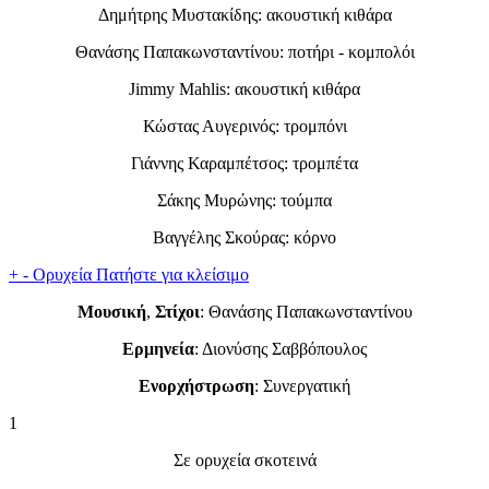
Δημήτρης Μυστακίδης: ακουστική κιθάρα
Θανάσης Παπακωνσταντίνου: ποτήρι - κομπολόι
Jimmy Mahlis: ακουστική κιθάρα
Κώστας Αυγερινός: τρομπόνι
Γιάννης Καραμπέτσος: τρομπέτα
Σάκης Μυρώνης: τούμπα
Βαγγέλης Σκούρας: κόρνο
+
-
Ορυχεία
Πατήστε για κλείσιμο
Μουσική
,
Στίχοι
: Θανάσης Παπακωνσταντίνου
Ερμηνεία
: Διονύσης Σαββόπουλος
Ενορχήστρωση
: Συνεργατική
1
Σε ορυχεία σκοτεινά