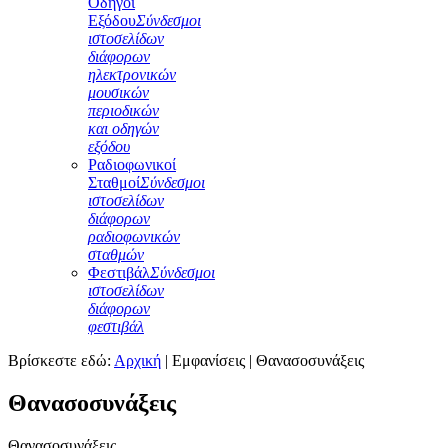
Οδηγοί
Εξόδου
Σύνδεσμοι
ιστοσελίδων
διάφορων
ηλεκτρονικών
μουσικών
περιοδικών
και οδηγών
εξόδου
Ραδιοφωνικοί
Σταθμοί
Σύνδεσμοι
ιστοσελίδων
διάφορων
ραδιοφωνικών
σταθμών
Φεστιβάλ
Σύνδεσμοι
ιστοσελίδων
διάφορων
φεστιβάλ
Βρίσκεστε εδώ:
Αρχική
|
Εμφανίσεις
|
Θανασοσυνάξεις
Θανασοσυνάξεις
Θανασοσυνάξεις