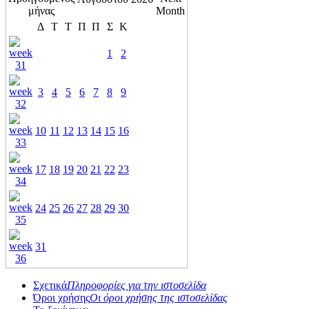
Δ
Τ
Τ
Π
Π
Σ
Κ
1
2
3
4
5
6
7
8
9
10
11
12
13
14
15
16
17
18
19
20
21
22
23
24
25
26
27
28
29
30
31
Σχετικά
Πληροφορίες για την ιστοσελίδα
Όροι χρήσης
Οι όροι χρήσης της ιστοσελίδας