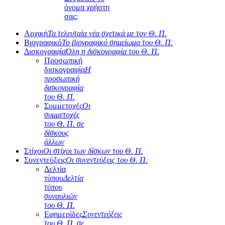
όνομα χρήστη
σας;
Αρχική
Τα τελευταία νέα σχετικά με τον Θ. Π.
Βιογραφικό
Το βιογραφικό σημείωμα του Θ. Π.
Δισκογραφία
Όλη η δισκογραφία του Θ. Π.
Προσωπική
δισκογραφία
Η
προσωπική
δισκογραφία
του Θ. Π.
Συμμετοχές
Οι
συμμετοχές
του Θ. Π. σε
δίσκους
άλλων
Στίχοι
Οι στίχοι των δίσκων του Θ. Π.
Συνεντεύξεις
Οι συνεντεύξεις του Θ. Π.
Δελτία
τύπου
Δελτία
τύπου
συναυλιών
του Θ. Π.
Εφημερίδες
Συνεντεύξεις
του Θ. Π. σε