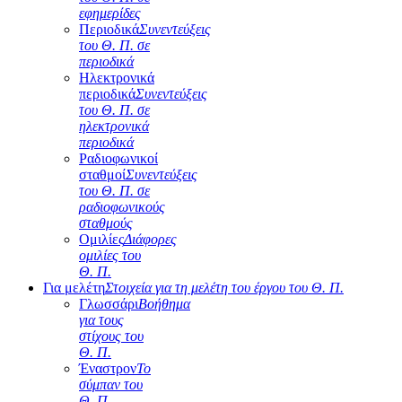
εφημερίδες
Περιοδικά
Συνεντεύξεις
του Θ. Π. σε
περιοδικά
Ηλεκτρονικά
περιοδικά
Συνεντεύξεις
του Θ. Π. σε
ηλεκτρονικά
περιοδικά
Ραδιοφωνικοί
σταθμοί
Συνεντεύξεις
του Θ. Π. σε
ραδιοφωνικούς
σταθμούς
Ομιλίες
Διάφορες
ομιλίες του
Θ. Π.
Για μελέτη
Στοιχεία για τη μελέτη του έργου του Θ. Π.
Γλωσσάρι
Βοήθημα
για τους
στίχους του
Θ. Π.
Έναστρον
Το
σύμπαν του
Θ. Π.