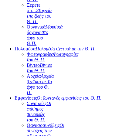
Ξέρετε
ότι...
Στοιχεία
της ζωής του
Θ. Π.
Οργανικά
Μουσικά
όργανα στο
έργο του
Θ.Π.
Πολυμέσα
Πολυμέσα σχετικά με τον Θ. Π.
Φωτογραφίες
Φωτογραφίες
του Θ. Π.
Βίντεο
Βίντεο
του Θ. Π.
Αρχεία
Αρχεία
σχετικά με το
έργο του Θ.
Π.
Εμφανίσεις
Οι ζωντανές εμφανίσεις του Θ. Π.
Συναυλίες
Οι
επίσημες
συναυλίες
του Θ. Π.
Θανασοσυνάξεις
Οι
συνάξεις των