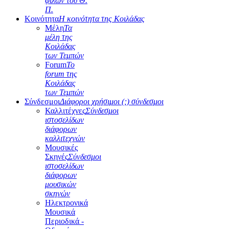
φίλων του Θ.
Π.
Κοινότητα
Η κοινότητα της Κοιλάδας
Μέλη
Τα
μέλη της
Κοιλάδας
των Τεμπών
Forum
Το
forum της
Κοιλάδας
των Τεμπών
Σύνδεσμοι
Διάφοροι χρήσιμοι (;) σύνδεσμοι
Καλλιτέχνες
Σύνδεσμοι
ιστοσελίδων
διάφορων
καλλιτεχνών
Μουσικές
Σκηνές
Σύνδεσμοι
ιστοσελίδων
διάφορων
μουσικών
σκηνών
Ηλεκτρονικά
Μουσικά
Περιοδικά -