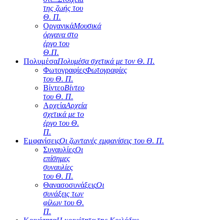
της ζωής του
Θ. Π.
Οργανικά
Μουσικά
όργανα στο
έργο του
Θ.Π.
Πολυμέσα
Πολυμέσα σχετικά με τον Θ. Π.
Φωτογραφίες
Φωτογραφίες
του Θ. Π.
Βίντεο
Βίντεο
του Θ. Π.
Αρχεία
Αρχεία
σχετικά με το
έργο του Θ.
Π.
Εμφανίσεις
Οι ζωντανές εμφανίσεις του Θ. Π.
Συναυλίες
Οι
επίσημες
συναυλίες
του Θ. Π.
Θανασοσυνάξεις
Οι
συνάξεις των
φίλων του Θ.
Π.