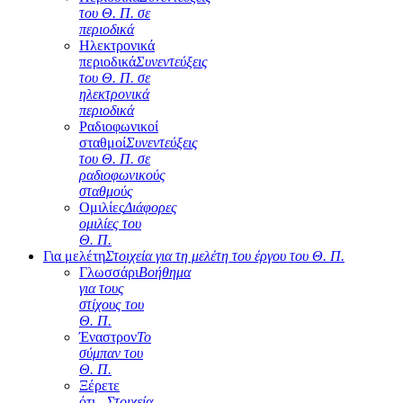
του Θ. Π. σε
περιοδικά
Ηλεκτρονικά
περιοδικά
Συνεντεύξεις
του Θ. Π. σε
ηλεκτρονικά
περιοδικά
Ραδιοφωνικοί
σταθμοί
Συνεντεύξεις
του Θ. Π. σε
ραδιοφωνικούς
σταθμούς
Ομιλίες
Διάφορες
ομιλίες του
Θ. Π.
Για μελέτη
Στοιχεία για τη μελέτη του έργου του Θ. Π.
Γλωσσάρι
Βοήθημα
για τους
στίχους του
Θ. Π.
Έναστρον
Το
σύμπαν του
Θ. Π.
Ξέρετε
ότι...
Στοιχεία