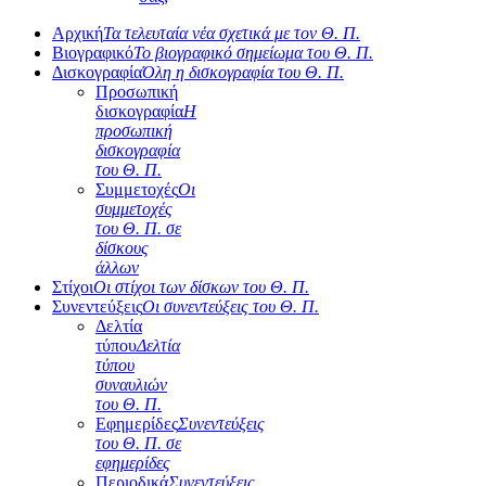
Αρχική
Τα τελευταία νέα σχετικά με τον Θ. Π.
Βιογραφικό
Το βιογραφικό σημείωμα του Θ. Π.
Δισκογραφία
Όλη η δισκογραφία του Θ. Π.
Προσωπική
δισκογραφία
Η
προσωπική
δισκογραφία
του Θ. Π.
Συμμετοχές
Οι
συμμετοχές
του Θ. Π. σε
δίσκους
άλλων
Στίχοι
Οι στίχοι των δίσκων του Θ. Π.
Συνεντεύξεις
Οι συνεντεύξεις του Θ. Π.
Δελτία
τύπου
Δελτία
τύπου
συναυλιών
του Θ. Π.
Εφημερίδες
Συνεντεύξεις
του Θ. Π. σε
εφημερίδες
Περιοδικά
Συνεντεύξεις