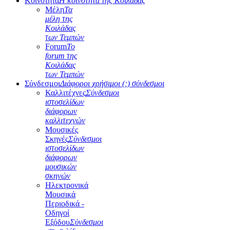
Κοινότητα
Η κοινότητα της Κοιλάδας
Μέλη
Τα
μέλη της
Κοιλάδας
των Τεμπών
Forum
Το
forum της
Κοιλάδας
των Τεμπών
Σύνδεσμοι
Διάφοροι χρήσιμοι (;) σύνδεσμοι
Καλλιτέχνες
Σύνδεσμοι
ιστοσελίδων
διάφορων
καλλιτεχνών
Μουσικές
Σκηνές
Σύνδεσμοι
ιστοσελίδων
διάφορων
μουσικών
σκηνών
Ηλεκτρονικά
Μουσικά
Περιοδικά -
Οδηγοί
Εξόδου
Σύνδεσμοι