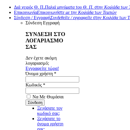
Διά χειρός Θ. Π.
Παλιά μηνύματα του Θ. Π. στην Κοιλάδα των
Επικοινωνία
Επικοινωνήστε με την Κοιλάδα των Τεμπών
Σύνδεση / Εγγραφή
Συνδεθείτε / εγγραφείτε στην Κοιλάδα των 
Σύνδεση
Εγγραφή
ΣΥΝΔΕΣΗ ΣΤΟ
ΛΟΓΑΡΙΑΣΜΟ
ΣΑΣ
Δεν έχετε ακόμη
λογαριασμό;
Εγγραφείτε τώρα!
Όνομα χρήστη *
Κωδικός *
Να Με Θυμάσαι
Ξεχάσατε τον
κωδικό σας;
Ξεχάσατε το
όνομα χρήστη
σας;