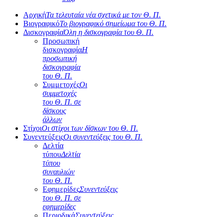
Αρχική
Τα τελευταία νέα σχετικά με τον Θ. Π.
Βιογραφικό
Το βιογραφικό σημείωμα του Θ. Π.
Δισκογραφία
Όλη η δισκογραφία του Θ. Π.
Προσωπική
δισκογραφία
Η
προσωπική
δισκογραφία
του Θ. Π.
Συμμετοχές
Οι
συμμετοχές
του Θ. Π. σε
δίσκους
άλλων
Στίχοι
Οι στίχοι των δίσκων του Θ. Π.
Συνεντεύξεις
Οι συνεντεύξεις του Θ. Π.
Δελτία
τύπου
Δελτία
τύπου
συναυλιών
του Θ. Π.
Εφημερίδες
Συνεντεύξεις
του Θ. Π. σε
εφημερίδες
Περιοδικά
Συνεντεύξεις