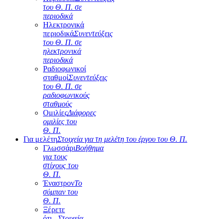
του Θ. Π. σε
περιοδικά
Ηλεκτρονικά
περιοδικά
Συνεντεύξεις
του Θ. Π. σε
ηλεκτρονικά
περιοδικά
Ραδιοφωνικοί
σταθμοί
Συνεντεύξεις
του Θ. Π. σε
ραδιοφωνικούς
σταθμούς
Ομιλίες
Διάφορες
ομιλίες του
Θ. Π.
Για μελέτη
Στοιχεία για τη μελέτη του έργου του Θ. Π.
Γλωσσάρι
Βοήθημα
για τους
στίχους του
Θ. Π.
Έναστρον
Το
σύμπαν του
Θ. Π.
Ξέρετε
ότι...
Στοιχεία