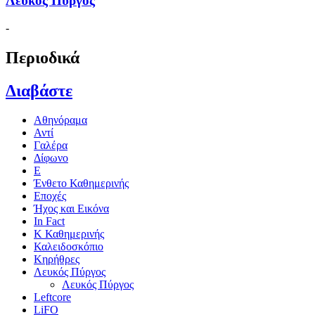
Λευκός Πύργος
-
Περιοδικά
Διαβάστε
Αθηνόραμα
Αντί
Γαλέρα
Δίφωνο
Ε
Ένθετο Καθημερινής
Εποχές
Ήχος και Εικόνα
In Fact
Κ Καθημερινής
Καλειδοσκόπιο
Κηρήθρες
Λευκός Πύργος
Λευκός Πύργος
Leftcore
LiFO