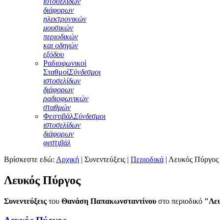
ιστοσελίδων
διάφορων
ηλεκτρονικών
μουσικών
περιοδικών
και οδηγών
εξόδου
Ραδιοφωνικοί
Σταθμοί
Σύνδεσμοι
ιστοσελίδων
διάφορων
ραδιοφωνικών
σταθμών
Φεστιβάλ
Σύνδεσμοι
ιστοσελίδων
διάφορων
φεστιβάλ
Βρίσκεστε εδώ:
Αρχική
|
Συνεντεύξεις
|
Περιοδικά
|
Λευκός Πύργος
Λευκός Πύργος
Συνεντεύξεις
του
Θανάση Παπακωνσταντίνου
στο περιοδικό
"Λε