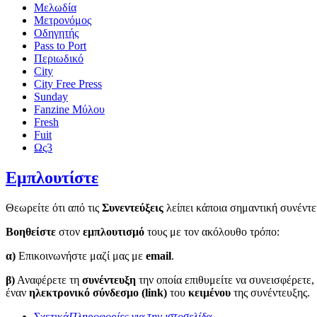
Μελωδία
Μετρονόμος
Οδηγητής
Pass to Port
Περιωδικό
City
City Free Press
Sunday
Fanzine Μύλου
Fresh
Fuit
Ως3
Εμπλουτίστε
Θεωρείτε ότι από τις
Συνεντεύξεις
λείπει κάποια σημαντική συνέντε
Βοηθείστε
στον
εμπλουτισμό
τους με τον ακόλουθο τρόπο:
α)
Επικοινωνήστε μαζί μας με
email
.
β)
Αναφέρετε τη
συνέντευξη
την οποία επιθυμείτε να συνεισφέρετε,
έναν
ηλεκτρονικό σύνδεσμο (link)
του
κειμένου
της συνέντευξης.
Σχετικά
Πληροφορίες για την ιστοσελίδα