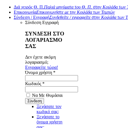
Διά χειρός Θ. Π.
Παλιά μηνύματα του Θ. Π. στην Κοιλάδα των
Επικοινωνία
Επικοινωνήστε με την Κοιλάδα των Τεμπών
Σύνδεση / Εγγραφή
Συνδεθείτε / εγγραφείτε στην Κοιλάδα των 
Σύνδεση
Εγγραφή
ΣΥΝΔΕΣΗ ΣΤΟ
ΛΟΓΑΡΙΑΣΜΟ
ΣΑΣ
Δεν έχετε ακόμη
λογαριασμό;
Εγγραφείτε τώρα!
Όνομα χρήστη *
Κωδικός *
Να Με Θυμάσαι
Ξεχάσατε τον
κωδικό σας;
Ξεχάσατε το
όνομα χρήστη
σας;