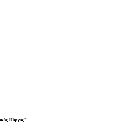
υκός Πύργος"