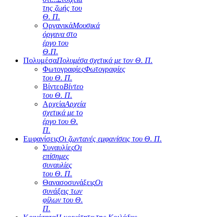
της ζωής του
Θ. Π.
Οργανικά
Μουσικά
όργανα στο
έργο του
Θ.Π.
Πολυμέσα
Πολυμέσα σχετικά με τον Θ. Π.
Φωτογραφίες
Φωτογραφίες
του Θ. Π.
Βίντεο
Βίντεο
του Θ. Π.
Αρχεία
Αρχεία
σχετικά με το
έργο του Θ.
Π.
Εμφανίσεις
Οι ζωντανές εμφανίσεις του Θ. Π.
Συναυλίες
Οι
επίσημες
συναυλίες
του Θ. Π.
Θανασοσυνάξεις
Οι
συνάξεις των
φίλων του Θ.
Π.