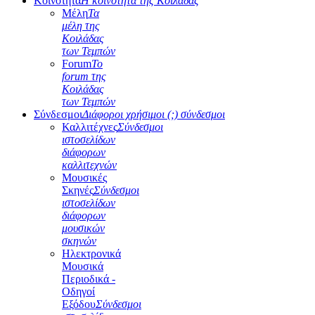
Κοινότητα
Η κοινότητα της Κοιλάδας
Μέλη
Τα
μέλη της
Κοιλάδας
των Τεμπών
Forum
Το
forum της
Κοιλάδας
των Τεμπών
Σύνδεσμοι
Διάφοροι χρήσιμοι (;) σύνδεσμοι
Καλλιτέχνες
Σύνδεσμοι
ιστοσελίδων
διάφορων
καλλιτεχνών
Μουσικές
Σκηνές
Σύνδεσμοι
ιστοσελίδων
διάφορων
μουσικών
σκηνών
Ηλεκτρονικά
Μουσικά
Περιοδικά -
Οδηγοί
Εξόδου
Σύνδεσμοι