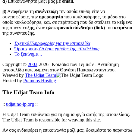
α)
Επικοινωνήστε μαζί μας με
email
.
β)
Αναφέρετε τη
συνέντευξη
την οποία επιθυμείτε να
συνεισφέρετε, την
ημερομηνία
που κυκλοφόρησε, το
μέσο
στο
οποίο κυκλοφόρησε, και, σε περίπτωση που δε στείλετε το κείμενο
της συνέντευξης, έναν
ηλεκτρονικό σύνδεσμο (link)
του
κειμένου
της συνέντευξης.
Σχετικά
Πληροφορίες για την ιστοσελίδα
Όροι χρήσης
Οι όροι χρήσης της ιστοσελίδας
Το ξεκίνημα...
Copyright ©
2003
-2026 | Κοιλάδα των Τεμπών - Ανεπίσημη
ιστοσελίδα αφιερωμένη στον Θανάση Παπακωνσταντίνου.
Weaved by
The Udjat Team
Hosted by
Pramnos Hosting
The Udjat Team Info
::
udjat.no-ip.org
::
Η Udjat Team ευθύνεται για τη δημιουργία αυτής της ιστοσελίδας.
The Udjat Team is responsible for weaving this site.
Αν σας ενδιαφέρει η επικοινωνία μαζί μας, δοκιμάστε το παρακάτω