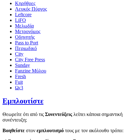
Κηρήθρες
Λευκός Πύργος
Leftcore
LiFO
Μελωδία
Μετρονόμος
Οδηγητής
Pass to Port
Περιωδικό
City
City Free Press
Sunday
Fanzine Μύλου
Fresh
Fuit
Ως3
Εμπλουτίστε
Θεωρείτε ότι από τις
Συνεντεύξεις
λείπει κάποια σημαντική
συνέντευξη;
Βοηθείστε
στον
εμπλουτισμό
τους με τον ακόλουθο τρόπο: