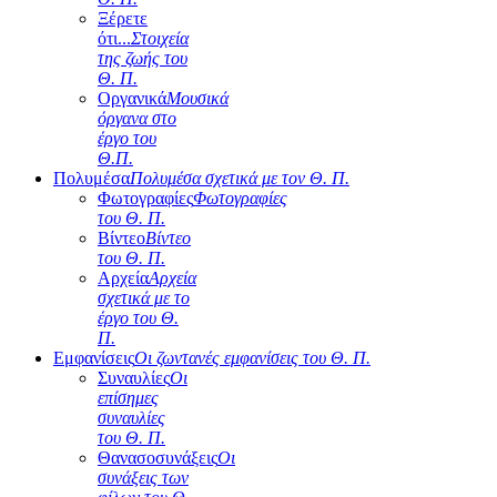
Ξέρετε
ότι...
Στοιχεία
της ζωής του
Θ. Π.
Οργανικά
Μουσικά
όργανα στο
έργο του
Θ.Π.
Πολυμέσα
Πολυμέσα σχετικά με τον Θ. Π.
Φωτογραφίες
Φωτογραφίες
του Θ. Π.
Βίντεο
Βίντεο
του Θ. Π.
Αρχεία
Αρχεία
σχετικά με το
έργο του Θ.
Π.
Εμφανίσεις
Οι ζωντανές εμφανίσεις του Θ. Π.
Συναυλίες
Οι
επίσημες
συναυλίες
του Θ. Π.
Θανασοσυνάξεις
Οι
συνάξεις των