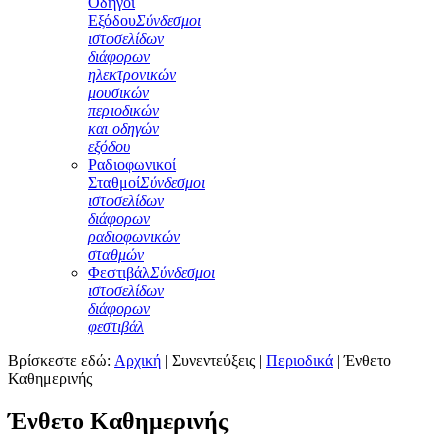
Οδηγοί
Εξόδου
Σύνδεσμοι
ιστοσελίδων
διάφορων
ηλεκτρονικών
μουσικών
περιοδικών
και οδηγών
εξόδου
Ραδιοφωνικοί
Σταθμοί
Σύνδεσμοι
ιστοσελίδων
διάφορων
ραδιοφωνικών
σταθμών
Φεστιβάλ
Σύνδεσμοι
ιστοσελίδων
διάφορων
φεστιβάλ
Βρίσκεστε εδώ:
Αρχική
|
Συνεντεύξεις
|
Περιοδικά
|
Ένθετο
Καθημερινής
Ένθετο Καθημερινής