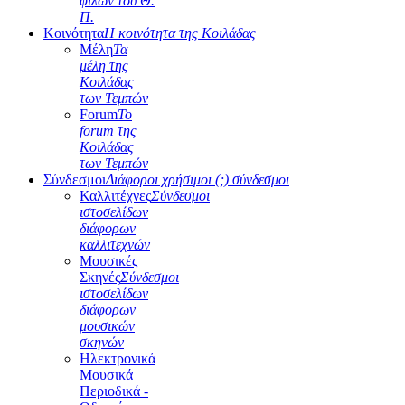
φίλων του Θ.
Π.
Κοινότητα
Η κοινότητα της Κοιλάδας
Μέλη
Τα
μέλη της
Κοιλάδας
των Τεμπών
Forum
Το
forum της
Κοιλάδας
των Τεμπών
Σύνδεσμοι
Διάφοροι χρήσιμοι (;) σύνδεσμοι
Καλλιτέχνες
Σύνδεσμοι
ιστοσελίδων
διάφορων
καλλιτεχνών
Μουσικές
Σκηνές
Σύνδεσμοι
ιστοσελίδων
διάφορων
μουσικών
σκηνών
Ηλεκτρονικά
Μουσικά
Περιοδικά -