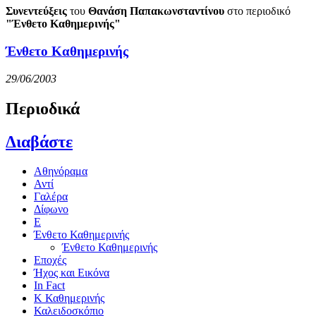
Συνεντεύξεις
του
Θανάση Παπακωνσταντίνου
στο περιοδικό
"Ένθετο Καθημερινής"
Ένθετο Καθημερινής
29/06/2003
Περιοδικά
Διαβάστε
Αθηνόραμα
Αντί
Γαλέρα
Δίφωνο
Ε
Ένθετο Καθημερινής
Ένθετο Καθημερινής
Εποχές
Ήχος και Εικόνα
In Fact
Κ Καθημερινής
Καλειδοσκόπιο