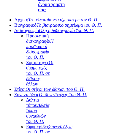
όνομα χρήστη
σας;
Αρχική
Τα τελευταία νέα σχετικά με τον Θ. Π.
Βιογραφικό
Το βιογραφικό σημείωμα του Θ. Π.
Δισκογραφία
Όλη η δισκογραφία του Θ. Π.
Προσωπική
δισκογραφία
Η
προσωπική
δισκογραφία
του Θ. Π.
Συμμετοχές
Οι
συμμετοχές
του Θ. Π. σε
δίσκους
άλλων
Στίχοι
Οι στίχοι των δίσκων του Θ. Π.
Συνεντεύξεις
Οι συνεντεύξεις του Θ. Π.
Δελτία
τύπου
Δελτία
τύπου
συναυλιών
του Θ. Π.
Εφημερίδες
Συνεντεύξεις
του Θ. Π. σε