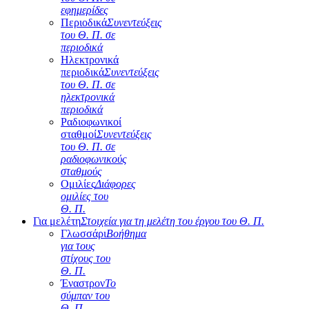
εφημερίδες
Περιοδικά
Συνεντεύξεις
του Θ. Π. σε
περιοδικά
Ηλεκτρονικά
περιοδικά
Συνεντεύξεις
του Θ. Π. σε
ηλεκτρονικά
περιοδικά
Ραδιοφωνικοί
σταθμοί
Συνεντεύξεις
του Θ. Π. σε
ραδιοφωνικούς
σταθμούς
Ομιλίες
Διάφορες
ομιλίες του
Θ. Π.
Για μελέτη
Στοιχεία για τη μελέτη του έργου του Θ. Π.
Γλωσσάρι
Βοήθημα
για τους
στίχους του
Θ. Π.
Έναστρον
Το
σύμπαν του
Θ. Π.