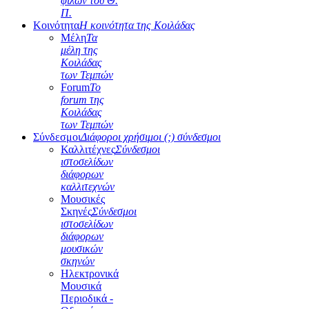
φίλων του Θ.
Π.
Κοινότητα
Η κοινότητα της Κοιλάδας
Μέλη
Τα
μέλη της
Κοιλάδας
των Τεμπών
Forum
Το
forum της
Κοιλάδας
των Τεμπών
Σύνδεσμοι
Διάφοροι χρήσιμοι (;) σύνδεσμοι
Καλλιτέχνες
Σύνδεσμοι
ιστοσελίδων
διάφορων
καλλιτεχνών
Μουσικές
Σκηνές
Σύνδεσμοι
ιστοσελίδων
διάφορων
μουσικών
σκηνών
Ηλεκτρονικά
Μουσικά
Περιοδικά -