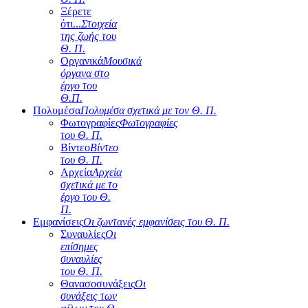
Ξέρετε
ότι...
Στοιχεία
της ζωής του
Θ. Π.
Οργανικά
Μουσικά
όργανα στο
έργο του
Θ.Π.
Πολυμέσα
Πολυμέσα σχετικά με τον Θ. Π.
Φωτογραφίες
Φωτογραφίες
του Θ. Π.
Βίντεο
Βίντεο
του Θ. Π.
Αρχεία
Αρχεία
σχετικά με το
έργο του Θ.
Π.
Εμφανίσεις
Οι ζωντανές εμφανίσεις του Θ. Π.
Συναυλίες
Οι
επίσημες
συναυλίες
του Θ. Π.
Θανασοσυνάξεις
Οι
συνάξεις των