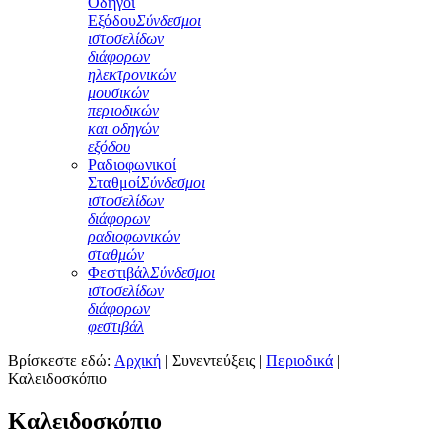
Οδηγοί
Εξόδου
Σύνδεσμοι
ιστοσελίδων
διάφορων
ηλεκτρονικών
μουσικών
περιοδικών
και οδηγών
εξόδου
Ραδιοφωνικοί
Σταθμοί
Σύνδεσμοι
ιστοσελίδων
διάφορων
ραδιοφωνικών
σταθμών
Φεστιβάλ
Σύνδεσμοι
ιστοσελίδων
διάφορων
φεστιβάλ
Βρίσκεστε εδώ:
Αρχική
|
Συνεντεύξεις
|
Περιοδικά
|
Καλειδοσκόπιο
Καλειδοσκόπιο