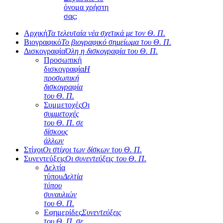
όνομα χρήστη
σας;
Αρχική
Τα τελευταία νέα σχετικά με τον Θ. Π.
Βιογραφικό
Το βιογραφικό σημείωμα του Θ. Π.
Δισκογραφία
Όλη η δισκογραφία του Θ. Π.
Προσωπική
δισκογραφία
Η
προσωπική
δισκογραφία
του Θ. Π.
Συμμετοχές
Οι
συμμετοχές
του Θ. Π. σε
δίσκους
άλλων
Στίχοι
Οι στίχοι των δίσκων του Θ. Π.
Συνεντεύξεις
Οι συνεντεύξεις του Θ. Π.
Δελτία
τύπου
Δελτία
τύπου
συναυλιών
του Θ. Π.
Εφημερίδες
Συνεντεύξεις
του Θ. Π. σε