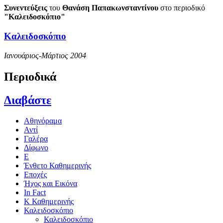
Συνεντεύξεις
του
Θανάση Παπακωνσταντίνου
στο περιοδικό
"Καλειδοσκόπιο"
Καλειδοσκόπιο
Ιανουάριος-Μάρτιος 2004
Περιοδικά
Διαβάστε
Αθηνόραμα
Αντί
Γαλέρα
Δίφωνο
Ε
Ένθετο Καθημερινής
Εποχές
Ήχος και Εικόνα
In Fact
Κ Καθημερινής
Καλειδοσκόπιο
Καλειδοσκόπιο