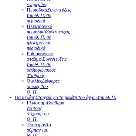
εφημερίδες
Περιοδικά
Συνεντεύξεις
του Θ. Π. σε
περιοδικά
Ηλεκτρονικά
περιοδικά
Συνεντεύξεις
του Θ. Π. σε
ηλεκτρονικά
περιοδικά
Ραδιοφωνικοί
σταθμοί
Συνεντεύξεις
του Θ. Π. σε
ραδιοφωνικούς
σταθμούς
Ομιλίες
Διάφορες
ομιλίες του
Θ. Π.
Για μελέτη
Στοιχεία για τη μελέτη του έργου του Θ. Π.
Γλωσσάρι
Βοήθημα
για τους
στίχους του
Θ. Π.
Έναστρον
Το
σύμπαν του
Θ. Π.