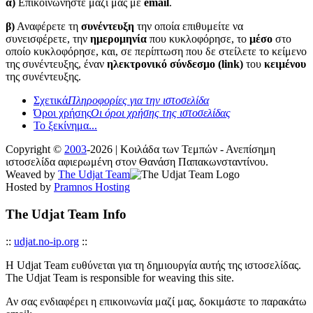
α)
Επικοινωνήστε μαζί μας με
email
.
β)
Αναφέρετε τη
συνέντευξη
την οποία επιθυμείτε να
συνεισφέρετε, την
ημερομηνία
που κυκλοφόρησε, το
μέσο
στο
οποίο κυκλοφόρησε, και, σε περίπτωση που δε στείλετε το κείμενο
της συνέντευξης, έναν
ηλεκτρονικό σύνδεσμο (link)
του
κειμένου
της συνέντευξης.
Σχετικά
Πληροφορίες για την ιστοσελίδα
Όροι χρήσης
Οι όροι χρήσης της ιστοσελίδας
Το ξεκίνημα...
Copyright ©
2003
-2026 | Κοιλάδα των Τεμπών - Ανεπίσημη
ιστοσελίδα αφιερωμένη στον Θανάση Παπακωνσταντίνου.
Weaved by
The Udjat Team
Hosted by
Pramnos Hosting
The Udjat Team Info
::
udjat.no-ip.org
::
Η Udjat Team ευθύνεται για τη δημιουργία αυτής της ιστοσελίδας.
The Udjat Team is responsible for weaving this site.
Αν σας ενδιαφέρει η επικοινωνία μαζί μας, δοκιμάστε το παρακάτω