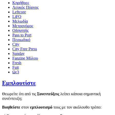
Κηρήθρες
Λευκός Πύργος
Leftcore
LiFO
Μελωδία
Μετρονόμος
Οδηγητής
Pass to Port
Περιωδικό
City
City Free Press
Sunday
Fanzine Μύλου
Fresh
Fuit
Ως3
Εμπλουτίστε
Θεωρείτε ότι από τις
Συνεντεύξεις
λείπει κάποια σημαντική
συνέντευξη;
Βοηθείστε
στον
εμπλουτισμό
τους με τον ακόλουθο τρόπο: