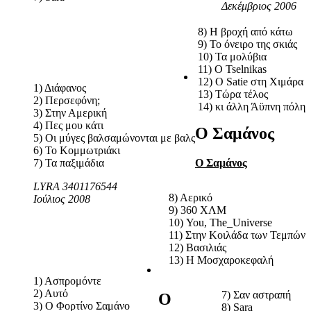
Δεκέμβριος 2006
8) Η βροχή από κάτω
9) Το όνειρο της σκιάς
10) Τα μολύβια
11) Ο Tselnikas
12) Ο Satie στη Χιμάρα
1) Διάφανος
13) Τώρα τέλος
2) Περσεφόνη;
14) κι άλλη Άϋπνη πόλη
3) Στην Αμερική
4) Πες μου κάτι
Ο Σαμάνος
5) Οι μύγες βαλσαμώνονται με βαλς
6) Το Κομμωτριάκι
7) Τα παξιμάδια
Ο Σαμάνος
LYRA 3401176544
8) Αερικό
Ιούλιος 2008
9) 360 ΧΛΜ
10) You, The_Universe
11) Στην Κοιλάδα των Τεμπών
12) Βασιλιάς
13) H Μοσχαροκεφαλή
1) Ασπρομόντε
2) Αυτό
7) Σαν αστραπή
Ο
3) Ο Φορτίνο Σαμάνο
8) Sara