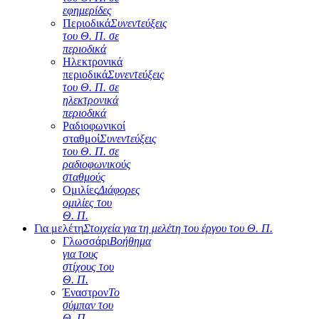
εφημερίδες
Περιοδικά
Συνεντεύξεις
του Θ. Π. σε
περιοδικά
Ηλεκτρονικά
περιοδικά
Συνεντεύξεις
του Θ. Π. σε
ηλεκτρονικά
περιοδικά
Ραδιοφωνικοί
σταθμοί
Συνεντεύξεις
του Θ. Π. σε
ραδιοφωνικούς
σταθμούς
Ομιλίες
Διάφορες
ομιλίες του
Θ. Π.
Για μελέτη
Στοιχεία για τη μελέτη του έργου του Θ. Π.
Γλωσσάρι
Βοήθημα
για τους
στίχους του
Θ. Π.
Έναστρον
Το
σύμπαν του
Θ. Π.