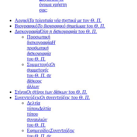
όνομα χρήστη
σας;
Αρχική
Τα τελευταία νέα σχετικά με τον Θ. Π.
Βιογραφικό
Το βιογραφικό σημείωμα του Θ. Π.
Δισκογραφία
Όλη η δισκογραφία του Θ. Π.
Προσωπική
δισκογραφία
Η
προσωπική
δισκογραφία
του Θ. Π.
Συμμετοχές
Οι
συμμετοχές
του Θ. Π. σε
δίσκους
άλλων
Στίχοι
Οι στίχοι των δίσκων του Θ. Π.
Συνεντεύξεις
Οι συνεντεύξεις του Θ. Π.
Δελτία
τύπου
Δελτία
τύπου
συναυλιών
του Θ. Π.
Εφημερίδες
Συνεντεύξεις
του Θ. Π. σε