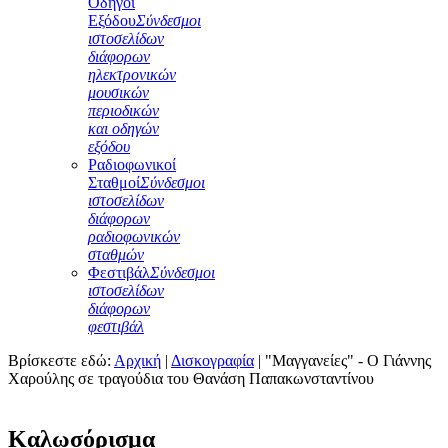
Οδηγοί
Εξόδου
Σύνδεσμοι
ιστοσελίδων
διάφορων
ηλεκτρονικών
μουσικών
περιοδικών
και οδηγών
εξόδου
Ραδιοφωνικοί
Σταθμοί
Σύνδεσμοι
ιστοσελίδων
διάφορων
ραδιοφωνικών
σταθμών
Φεστιβάλ
Σύνδεσμοι
ιστοσελίδων
διάφορων
φεστιβάλ
Βρίσκεστε εδώ:
Αρχική
|
Δισκογραφία
|
"Μαγγανείες" - Ο Γιάννης
Χαρούλης σε τραγούδια του Θανάση Παπακωνσταντίνου
Καλωσόρισμα