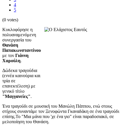
4
5
(0 votes)
Κυκλοφόρησε η
πολυαναμενόμενη
συνεργασία του
Θανάση
Παπακωνσταντίνου
με τον
Γιάννη
Χαρούλη
.
Δώδεκα τραγούδια
(εννέα καινούρια και
τρία σε
επανεκτέλεση) με
γενικό τίτλο
"Μαγγανείες"
.
Ένα τραγούδι σε μουσική του Μανώλη Πάππου, ενώ στους
στίχους συναντάμε τον Ξενοφώντα Γκαναδάκη σε ένα τραγούδι
επίσης.Το "Μια μάνα που 'χε ένα γιο" είναι παραδοσιακό, σε
μελοποίηση του Θανάση.