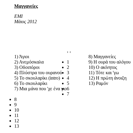
Μαγγανείες
EMI
Μάιος 2012
›
‹
1) Άγιοι
8) Μαγγανείες
2) Ανεμόσκαλα
1
9) Η ουρά του αλόγου
3) Οδοιπόροι
2
10) Ο ακίνητος
4) Πλύστρα του ουρανού
3
11) Τότε και 'γω
5) Το σκουλαρίκι (intro)
4
12) Η πρώτη άνοιξη
6) Το σκουλαρίκι
5
13) Ραμόν
7) Μια μάνα που 'χε ένα γιο
6
7
8
9
10
11
12
13