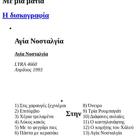
Με μια ματιά
Η δισκογραφία
Αγία Νοσταλγία
Αγία Νοσταλγία
LYRA 4660
Απρίλιος 1993
1) Στις χαραυγές ξεχνιέμαι
8) Όνειρο
2) Επιτύμβιο
9) Τρία Ρουμπαγιάτ
Στην
3) Χέρια τρελαμένα
10) Διάφανες αυλαίες
4) Λύκος κακός
11) Ο καντηλανάφτης
5) Με το φεγγάρι πιες
12) Ο κομήτης του Χάλεϋ
6) Πάστα με κερασάκι
13) Αγία Νοσταλγία