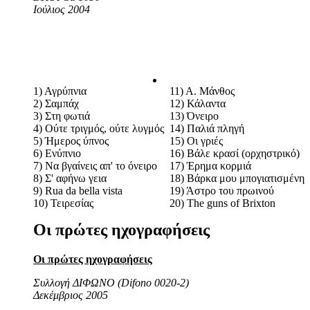
Ιούλιος 2004
1) Αγρύπνια
11) Α. Μάνθος
2) Σαμπάχ
12) Κάλαντα
3) Στη φωτιά
13) Όνειρο
4) Ούτε τριγμός, ούτε λυγμός
14) Παλιά πληγή
5) Ήμερος ύπνος
15) Οι γριές
6) Ενύπνιο
16) Βάλε κρασί (ορχηστρικό)
7) Να βγαίνεις απ' το όνειρο
17) Έρημα κορμιά
8) Σ' αφήνω γεια
18) Βάρκα μου μπογιατισμένη
9) Rua da bella vista
19) Άστρο του πρωινού
10) Τειρεσίας
20) The guns of Brixton
Οι πρώτες ηχογραφήσεις
Οι πρώτες ηχογραφήσεις
Συλλογή ΔΙΦΩΝΟ (Difono 0020-2)
Δεκέμβριος 2005