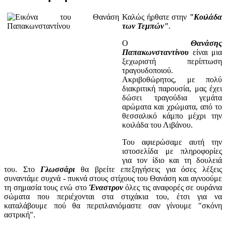
Καλώς ήρθατε στην
"Κοιλάδα
των Τεμπών"
.
Ο
Θανάσης
Παπακωνσταντίνου
είναι μια
ξεχωριστή περίπτωση
τραγουδοποιού.
Ακριβοθώρητος, με πολύ
διακριτική παρουσία, μας έχει
δώσει τραγούδια γεμάτα
αρώματα και χρώματα, από το
θεσσαλικό κάμπο μέχρι την
κοιλάδα του Λιβάνου.
Του αφιερώσαμε αυτή την
ιστοσελίδα με πληροφορίες
για τον ίδιο και τη δουλειά
του. Στο
Γλωσσάρι
θα βρείτε επεξηγήσεις για όσες λέξεις
συναντάμε συχνά - πυκνά στους στίχους του Θανάση και αγνοούμε
τη σημασία τους ενώ στο
Έναστρον
όλες τις αναφορές σε ουράνια
σώματα που περιέχονται στα στιχάκια του, έτσι για να
καταλάβουμε πού θα περιπλανιόμαστε σαν γίνουμε "σκόνη
αστρική".