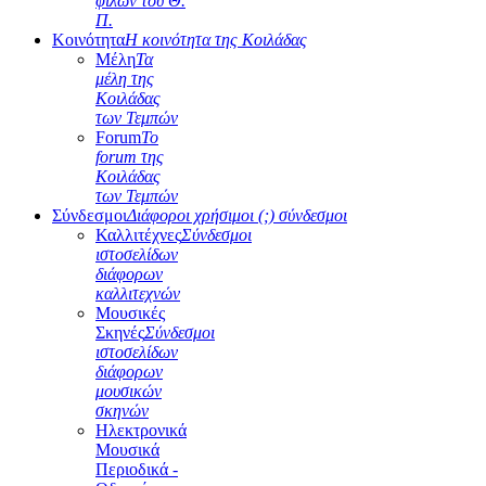
φίλων του Θ.
Π.
Κοινότητα
Η κοινότητα της Κοιλάδας
Μέλη
Τα
μέλη της
Κοιλάδας
των Τεμπών
Forum
Το
forum της
Κοιλάδας
των Τεμπών
Σύνδεσμοι
Διάφοροι χρήσιμοι (;) σύνδεσμοι
Καλλιτέχνες
Σύνδεσμοι
ιστοσελίδων
διάφορων
καλλιτεχνών
Μουσικές
Σκηνές
Σύνδεσμοι
ιστοσελίδων
διάφορων
μουσικών
σκηνών
Ηλεκτρονικά
Μουσικά
Περιοδικά -