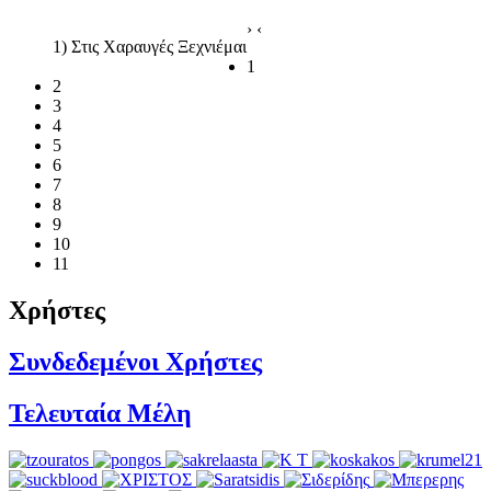
›
‹
1) Στις Χαραυγές Ξεχνιέμαι
1
2
3
4
5
6
7
8
9
10
11
Χρήστες
Συνδεδεμένοι Χρήστες
Τελευταία Μέλη