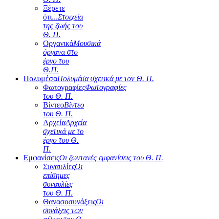
Ξέρετε
ότι...
Στοιχεία
της ζωής του
Θ. Π.
Οργανικά
Μουσικά
όργανα στο
έργο του
Θ.Π.
Πολυμέσα
Πολυμέσα σχετικά με τον Θ. Π.
Φωτογραφίες
Φωτογραφίες
του Θ. Π.
Βίντεο
Βίντεο
του Θ. Π.
Αρχεία
Αρχεία
σχετικά με το
έργο του Θ.
Π.
Εμφανίσεις
Οι ζωντανές εμφανίσεις του Θ. Π.
Συναυλίες
Οι
επίσημες
συναυλίες
του Θ. Π.
Θανασοσυνάξεις
Οι
συνάξεις των