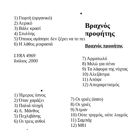
1) Γιορτή (οργανικό)
2) Αερικό
Βραχνός
3) Βάλε κρασί
προφήτης
4) Στυλίτης
5) Όποιος αγάπησε δεν ξέρει να το πει
6) Η λάθος μοιρασιά
Βραχνός προφήτης
LYRA 4969
7) Αρματωλό
Ιούλιος 2000
8) Μιλώ για σένα
9) Τα λάφυρα της νύχτας
10) Αλεξάντρα
11) Απόψε
12) Αποχαιρετισμός
1) Ήμερος ύπνος
7) Οι γριές (intro)
2) Όταν χαράζει
8) Οι γριές
3) Παλιά πληγή
9) Άτμαν
4) Α. Μάνθος
10) Ούτε τριγμός, ούτε λυγμός
5) Πεχλιβάνης
11) Σαμπάχ
6) Οι τρεις ανθοί
12) M81