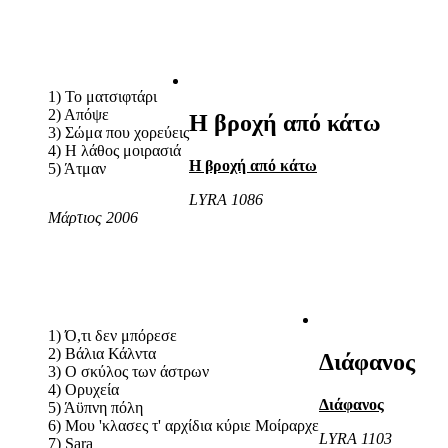
1) Το ματσιφτάρι
2) Απόψε
Η βροχή από κάτω
3) Σώμα που χορεύεις
4) Η λάθος μοιρασιά
Η βροχή από κάτω
5) Άτμαν
LYRA 1086
Μάρτιος 2006
1) Ό,τι δεν μπόρεσε
2) Βάλια Κάλντα
Διάφανος
3) Ο σκύλος των άστρων
4) Ορυχεία
Διάφανος
5) Άϋπνη πόλη
6) Μου 'κλασες τ' αρχίδια κύριε Μοίραρχε
LYRA 1103
7) Sara