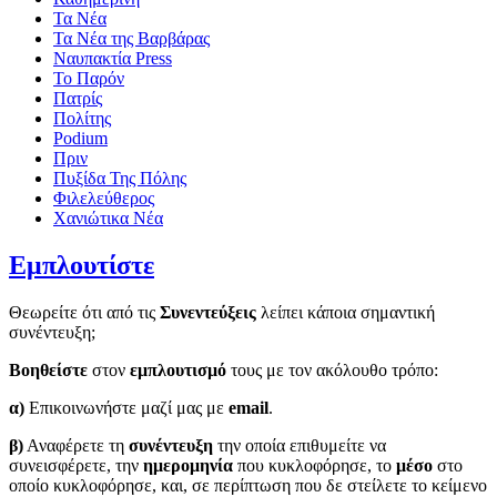
Τα Νέα
Τα Νέα της Βαρβάρας
Ναυπακτία Press
Το Παρόν
Πατρίς
Πολίτης
Podium
Πριν
Πυξίδα Της Πόλης
Φιλελεύθερος
Χανιώτικα Νέα
Εμπλουτίστε
Θεωρείτε ότι από τις
Συνεντεύξεις
λείπει κάποια σημαντική
συνέντευξη;
Βοηθείστε
στον
εμπλουτισμό
τους με τον ακόλουθο τρόπο:
α)
Επικοινωνήστε μαζί μας με
email
.
β)
Αναφέρετε τη
συνέντευξη
την οποία επιθυμείτε να
συνεισφέρετε, την
ημερομηνία
που κυκλοφόρησε, το
μέσο
στο
οποίο κυκλοφόρησε, και, σε περίπτωση που δε στείλετε το κείμενο