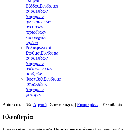
Οδηγοί
Εξόδου
Σύνδεσμοι
ιστοσελίδων
διάφορων
ηλεκτρονικών
μουσικών
περιοδικών
και οδηγών
εξόδου
Ραδιοφωνικοί
Σταθμοί
Σύνδεσμοι
ιστοσελίδων
διάφορων
ραδιοφωνικών
σταθμών
Φεστιβάλ
Σύνδεσμοι
ιστοσελίδων
διάφορων
φεστιβάλ
Βρίσκεστε εδώ:
Αρχική
|
Συνεντεύξεις
|
Εφημερίδες
|
Ελευθερία
Ελευθερία
Συνεντεύξεις
του
Θανάση Παπακωνσταντίνου
στην εφημερίδα