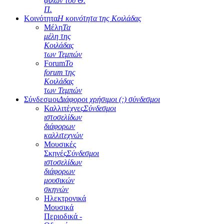
φίλων του Θ.
Π.
Κοινότητα
Η κοινότητα της Κοιλάδας
Μέλη
Τα
μέλη της
Κοιλάδας
των Τεμπών
Forum
Το
forum της
Κοιλάδας
των Τεμπών
Σύνδεσμοι
Διάφοροι χρήσιμοι (;) σύνδεσμοι
Καλλιτέχνες
Σύνδεσμοι
ιστοσελίδων
διάφορων
καλλιτεχνών
Μουσικές
Σκηνές
Σύνδεσμοι
ιστοσελίδων
διάφορων
μουσικών
σκηνών
Ηλεκτρονικά
Μουσικά
Περιοδικά -