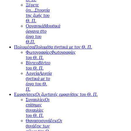
Ξέρετε
ότι...
Στοιχεία
της ζωής του
Θ. Π.
Οργανικά
Μουσικά
όργανα στο
έργο του
Θ.Π.
Πολυμέσα
Πολυμέσα σχετικά με τον Θ. Π.
Φωτογραφίες
Φωτογραφίες
του Θ. Π.
Βίντεο
Βίντεο
του Θ. Π.
Αρχεία
Αρχεία
σχετικά με το
έργο του Θ.
Π.
Εμφανίσεις
Οι ζωντανές εμφανίσεις του Θ. Π.
Συναυλίες
Οι
επίσημες
συναυλίες
του Θ. Π.
Θανασοσυνάξεις
Οι
συνάξεις των