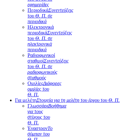
εφημερίδες
Περιοδικά
Συνεντεύξεις
του Θ. Π. σε
περιοδικά
Ηλεκτρονικά
περιοδικά
Συνεντεύξεις
του Θ. Π. σε
ηλεκτρονικά
περιοδικά
Ραδιοφωνικοί
σταθμοί
Συνεντεύξεις
του Θ. Π. σε
ραδιοφωνικούς
σταθμούς
Ομιλίες
Διάφορες
ομιλίες του
Θ. Π.
Για μελέτη
Στοιχεία για τη μελέτη του έργου του Θ. Π.
Γλωσσάρι
Βοήθημα
για τους
στίχους του
Θ. Π.
Έναστρον
Το
σύμπαν του
Θ. Π.