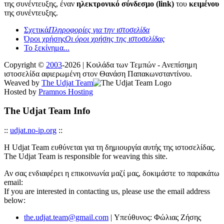
της συνέντευξης, έναν
ηλεκτρονικό σύνδεσμο (link)
του
κειμένου
της συνέντευξης.
Σχετικά
Πληροφορίες για την ιστοσελίδα
Όροι χρήσης
Οι όροι χρήσης της ιστοσελίδας
Το ξεκίνημα...
Copyright ©
2003
-2026 | Κοιλάδα των Τεμπών - Ανεπίσημη
ιστοσελίδα αφιερωμένη στον Θανάση Παπακωνσταντίνου.
Weaved by
The Udjat Team
Hosted by
Pramnos Hosting
The Udjat Team Info
::
udjat.no-ip.org
::
Η Udjat Team ευθύνεται για τη δημιουργία αυτής της ιστοσελίδας.
The Udjat Team is responsible for weaving this site.
Αν σας ενδιαφέρει η επικοινωνία μαζί μας, δοκιμάστε το παρακάτω
email:
If you are interested in contacting us, please use the email address
below:
the.udjat.team@gmail.com
| Υπεύθυνος: Φώλιας Ζήσης