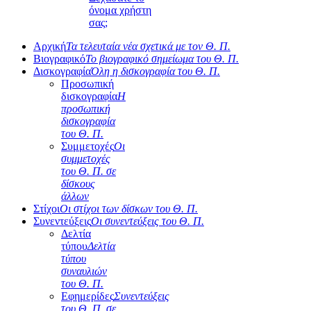
όνομα χρήστη
σας;
Αρχική
Τα τελευταία νέα σχετικά με τον Θ. Π.
Βιογραφικό
Το βιογραφικό σημείωμα του Θ. Π.
Δισκογραφία
Όλη η δισκογραφία του Θ. Π.
Προσωπική
δισκογραφία
Η
προσωπική
δισκογραφία
του Θ. Π.
Συμμετοχές
Οι
συμμετοχές
του Θ. Π. σε
δίσκους
άλλων
Στίχοι
Οι στίχοι των δίσκων του Θ. Π.
Συνεντεύξεις
Οι συνεντεύξεις του Θ. Π.
Δελτία
τύπου
Δελτία
τύπου
συναυλιών
του Θ. Π.
Εφημερίδες
Συνεντεύξεις
του Θ. Π. σε