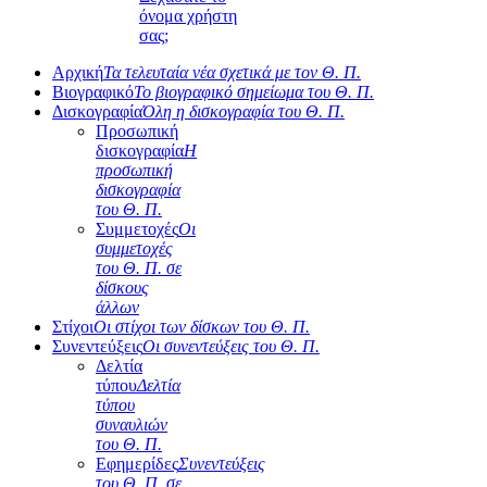
όνομα χρήστη
σας;
Αρχική
Τα τελευταία νέα σχετικά με τον Θ. Π.
Βιογραφικό
Το βιογραφικό σημείωμα του Θ. Π.
Δισκογραφία
Όλη η δισκογραφία του Θ. Π.
Προσωπική
δισκογραφία
Η
προσωπική
δισκογραφία
του Θ. Π.
Συμμετοχές
Οι
συμμετοχές
του Θ. Π. σε
δίσκους
άλλων
Στίχοι
Οι στίχοι των δίσκων του Θ. Π.
Συνεντεύξεις
Οι συνεντεύξεις του Θ. Π.
Δελτία
τύπου
Δελτία
τύπου
συναυλιών
του Θ. Π.
Εφημερίδες
Συνεντεύξεις
του Θ. Π. σε