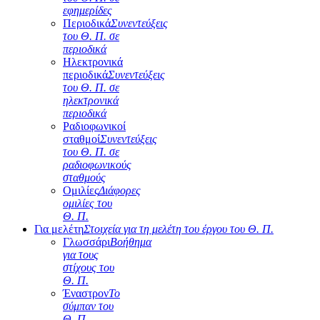
εφημερίδες
Περιοδικά
Συνεντεύξεις
του Θ. Π. σε
περιοδικά
Ηλεκτρονικά
περιοδικά
Συνεντεύξεις
του Θ. Π. σε
ηλεκτρονικά
περιοδικά
Ραδιοφωνικοί
σταθμοί
Συνεντεύξεις
του Θ. Π. σε
ραδιοφωνικούς
σταθμούς
Ομιλίες
Διάφορες
ομιλίες του
Θ. Π.
Για μελέτη
Στοιχεία για τη μελέτη του έργου του Θ. Π.
Γλωσσάρι
Βοήθημα
για τους
στίχους του
Θ. Π.
Έναστρον
Το
σύμπαν του
Θ. Π.