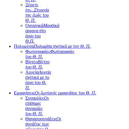
Ξέρετε
ότι...
Στοιχεία
της ζωής του
Θ. Π.
Οργανικά
Μουσικά
όργανα στο
έργο του
Θ.Π.
Πολυμέσα
Πολυμέσα σχετικά με τον Θ. Π.
Φωτογραφίες
Φωτογραφίες
του Θ. Π.
Βίντεο
Βίντεο
του Θ. Π.
Αρχεία
Αρχεία
σχετικά με το
έργο του Θ.
Π.
Εμφανίσεις
Οι ζωντανές εμφανίσεις του Θ. Π.
Συναυλίες
Οι
επίσημες
συναυλίες
του Θ. Π.
Θανασοσυνάξεις
Οι
συνάξεις των