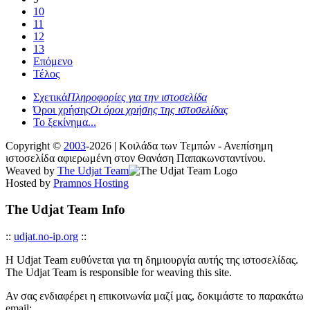
10
11
12
13
Επόμενο
Τέλος
Σχετικά
Πληροφορίες για την ιστοσελίδα
Όροι χρήσης
Οι όροι χρήσης της ιστοσελίδας
Το ξεκίνημα...
Copyright ©
2003
-2026 | Κοιλάδα των Τεμπών - Ανεπίσημη
ιστοσελίδα αφιερωμένη στον Θανάση Παπακωνσταντίνου.
Weaved by
The Udjat Team
Hosted by
Pramnos Hosting
The Udjat Team Info
::
udjat.no-ip.org
::
Η Udjat Team ευθύνεται για τη δημιουργία αυτής της ιστοσελίδας.
The Udjat Team is responsible for weaving this site.
Αν σας ενδιαφέρει η επικοινωνία μαζί μας, δοκιμάστε το παρακάτω
email: