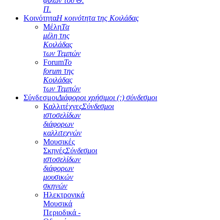
φίλων του Θ.
Π.
Κοινότητα
Η κοινότητα της Κοιλάδας
Μέλη
Τα
μέλη της
Κοιλάδας
των Τεμπών
Forum
Το
forum της
Κοιλάδας
των Τεμπών
Σύνδεσμοι
Διάφοροι χρήσιμοι (;) σύνδεσμοι
Καλλιτέχνες
Σύνδεσμοι
ιστοσελίδων
διάφορων
καλλιτεχνών
Μουσικές
Σκηνές
Σύνδεσμοι
ιστοσελίδων
διάφορων
μουσικών
σκηνών
Ηλεκτρονικά
Μουσικά
Περιοδικά -