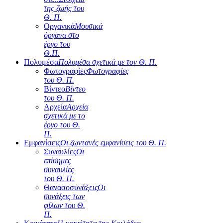
της ζωής του
Θ. Π.
Οργανικά
Μουσικά
όργανα στο
έργο του
Θ.Π.
Πολυμέσα
Πολυμέσα σχετικά με τον Θ. Π.
Φωτογραφίες
Φωτογραφίες
του Θ. Π.
Βίντεο
Βίντεο
του Θ. Π.
Αρχεία
Αρχεία
σχετικά με το
έργο του Θ.
Π.
Εμφανίσεις
Οι ζωντανές εμφανίσεις του Θ. Π.
Συναυλίες
Οι
επίσημες
συναυλίες
του Θ. Π.
Θανασοσυνάξεις
Οι
συνάξεις των
φίλων του Θ.
Π.