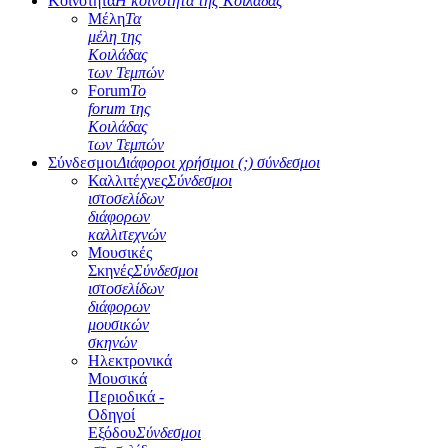
Κοινότητα
Η κοινότητα της Κοιλάδας
Μέλη
Τα
μέλη της
Κοιλάδας
των Τεμπών
Forum
Το
forum της
Κοιλάδας
των Τεμπών
Σύνδεσμοι
Διάφοροι χρήσιμοι (;) σύνδεσμοι
Καλλιτέχνες
Σύνδεσμοι
ιστοσελίδων
διάφορων
καλλιτεχνών
Μουσικές
Σκηνές
Σύνδεσμοι
ιστοσελίδων
διάφορων
μουσικών
σκηνών
Ηλεκτρονικά
Μουσικά
Περιοδικά -
Οδηγοί
Εξόδου
Σύνδεσμοι