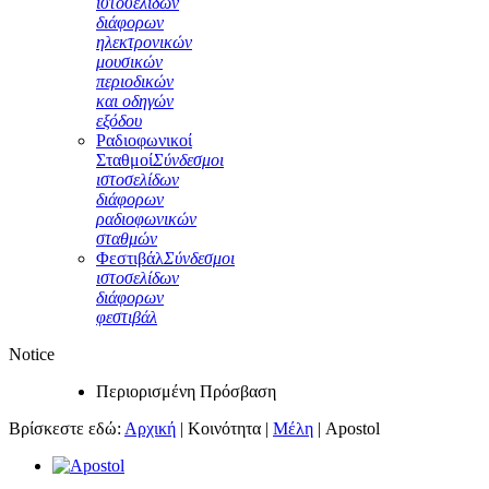
ιστοσελίδων
διάφορων
ηλεκτρονικών
μουσικών
περιοδικών
και οδηγών
εξόδου
Ραδιοφωνικοί
Σταθμοί
Σύνδεσμοι
ιστοσελίδων
διάφορων
ραδιοφωνικών
σταθμών
Φεστιβάλ
Σύνδεσμοι
ιστοσελίδων
διάφορων
φεστιβάλ
Notice
Περιορισμένη Πρόσβαση
Βρίσκεστε εδώ:
Αρχική
|
Κοινότητα
|
Μέλη
|
Apostol