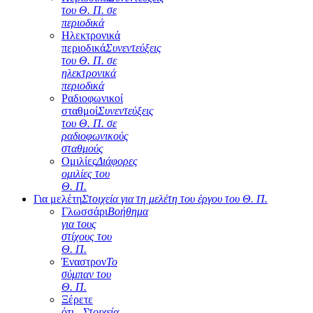
του Θ. Π. σε
περιοδικά
Ηλεκτρονικά
περιοδικά
Συνεντεύξεις
του Θ. Π. σε
ηλεκτρονικά
περιοδικά
Ραδιοφωνικοί
σταθμοί
Συνεντεύξεις
του Θ. Π. σε
ραδιοφωνικούς
σταθμούς
Ομιλίες
Διάφορες
ομιλίες του
Θ. Π.
Για μελέτη
Στοιχεία για τη μελέτη του έργου του Θ. Π.
Γλωσσάρι
Βοήθημα
για τους
στίχους του
Θ. Π.
Έναστρον
Το
σύμπαν του
Θ. Π.
Ξέρετε
ότι...
Στοιχεία