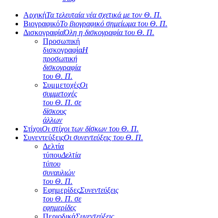
Αρχική
Τα τελευταία νέα σχετικά με τον Θ. Π.
Βιογραφικό
Το βιογραφικό σημείωμα του Θ. Π.
Δισκογραφία
Όλη η δισκογραφία του Θ. Π.
Προσωπική
δισκογραφία
Η
προσωπική
δισκογραφία
του Θ. Π.
Συμμετοχές
Οι
συμμετοχές
του Θ. Π. σε
δίσκους
άλλων
Στίχοι
Οι στίχοι των δίσκων του Θ. Π.
Συνεντεύξεις
Οι συνεντεύξεις του Θ. Π.
Δελτία
τύπου
Δελτία
τύπου
συναυλιών
του Θ. Π.
Εφημερίδες
Συνεντεύξεις
του Θ. Π. σε
εφημερίδες
Περιοδικά
Συνεντεύξεις