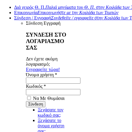
Διά χειρός Θ. Π.
Παλιά μηνύματα του Θ. Π. στην Κοιλάδα των
Επικοινωνία
Επικοινωνήστε με την Κοιλάδα των Τεμπών
Σύνδεση / Εγγραφή
Συνδεθείτε / εγγραφείτε στην Κοιλάδα των 
Σύνδεση
Εγγραφή
ΣΥΝΔΕΣΗ ΣΤΟ
ΛΟΓΑΡΙΑΣΜΟ
ΣΑΣ
Δεν έχετε ακόμη
λογαριασμό;
Εγγραφείτε τώρα!
Όνομα χρήστη *
Κωδικός *
Να Με Θυμάσαι
Ξεχάσατε τον
κωδικό σας;
Ξεχάσατε το
όνομα χρήστη
σας;