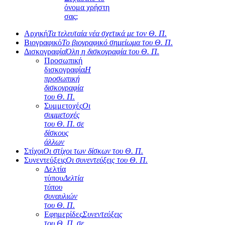
όνομα χρήστη
σας;
Αρχική
Τα τελευταία νέα σχετικά με τον Θ. Π.
Βιογραφικό
Το βιογραφικό σημείωμα του Θ. Π.
Δισκογραφία
Όλη η δισκογραφία του Θ. Π.
Προσωπική
δισκογραφία
Η
προσωπική
δισκογραφία
του Θ. Π.
Συμμετοχές
Οι
συμμετοχές
του Θ. Π. σε
δίσκους
άλλων
Στίχοι
Οι στίχοι των δίσκων του Θ. Π.
Συνεντεύξεις
Οι συνεντεύξεις του Θ. Π.
Δελτία
τύπου
Δελτία
τύπου
συναυλιών
του Θ. Π.
Εφημερίδες
Συνεντεύξεις
του Θ. Π. σε