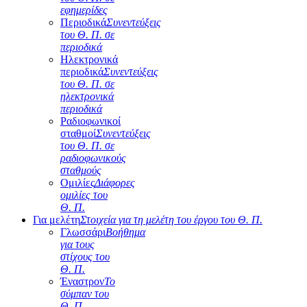
εφημερίδες
Περιοδικά
Συνεντεύξεις
του Θ. Π. σε
περιοδικά
Ηλεκτρονικά
περιοδικά
Συνεντεύξεις
του Θ. Π. σε
ηλεκτρονικά
περιοδικά
Ραδιοφωνικοί
σταθμοί
Συνεντεύξεις
του Θ. Π. σε
ραδιοφωνικούς
σταθμούς
Ομιλίες
Διάφορες
ομιλίες του
Θ. Π.
Για μελέτη
Στοιχεία για τη μελέτη του έργου του Θ. Π.
Γλωσσάρι
Βοήθημα
για τους
στίχους του
Θ. Π.
Έναστρον
Το
σύμπαν του
Θ. Π.