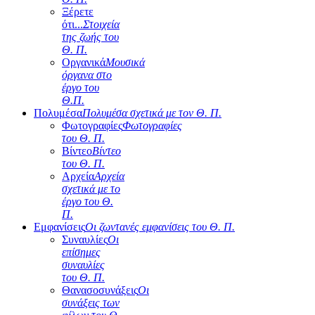
Ξέρετε
ότι...
Στοιχεία
της ζωής του
Θ. Π.
Οργανικά
Μουσικά
όργανα στο
έργο του
Θ.Π.
Πολυμέσα
Πολυμέσα σχετικά με τον Θ. Π.
Φωτογραφίες
Φωτογραφίες
του Θ. Π.
Βίντεο
Βίντεο
του Θ. Π.
Αρχεία
Αρχεία
σχετικά με το
έργο του Θ.
Π.
Εμφανίσεις
Οι ζωντανές εμφανίσεις του Θ. Π.
Συναυλίες
Οι
επίσημες
συναυλίες
του Θ. Π.
Θανασοσυνάξεις
Οι
συνάξεις των