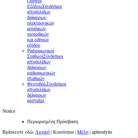
Οδηγοί
Εξόδου
Σύνδεσμοι
ιστοσελίδων
διάφορων
ηλεκτρονικών
μουσικών
περιοδικών
και οδηγών
εξόδου
Ραδιοφωνικοί
Σταθμοί
Σύνδεσμοι
ιστοσελίδων
διάφορων
ραδιοφωνικών
σταθμών
Φεστιβάλ
Σύνδεσμοι
ιστοσελίδων
διάφορων
φεστιβάλ
Notice
Περιορισμένη Πρόσβαση
Βρίσκεστε εδώ:
Αρχική
|
Κοινότητα
|
Μέλη
|
aphrodytis