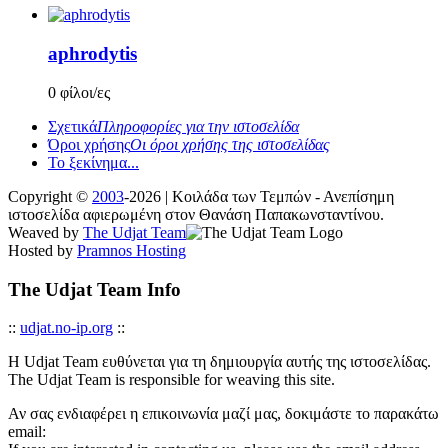
aphrodytis
0 φίλοι/ες
Σχετικά
Πληροφορίες για την ιστοσελίδα
Όροι χρήσης
Οι όροι χρήσης της ιστοσελίδας
Το ξεκίνημα...
Copyright ©
2003
-2026 | Κοιλάδα των Τεμπών - Ανεπίσημη
ιστοσελίδα αφιερωμένη στον Θανάση Παπακωνσταντίνου.
Weaved by
The Udjat Team
Hosted by
Pramnos Hosting
The Udjat Team Info
::
udjat.no-ip.org
::
Η Udjat Team ευθύνεται για τη δημιουργία αυτής της ιστοσελίδας.
The Udjat Team is responsible for weaving this site.
Αν σας ενδιαφέρει η επικοινωνία μαζί μας, δοκιμάστε το παρακάτω
email: