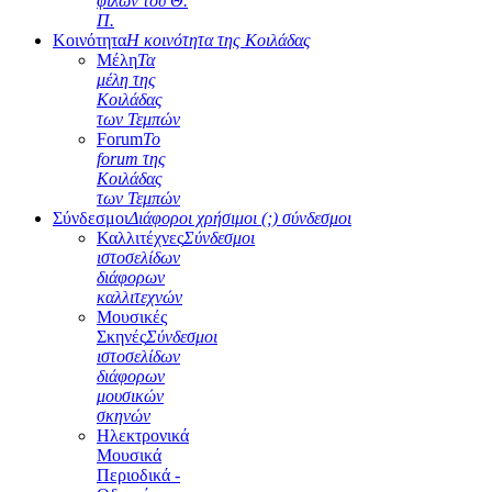
φίλων του Θ.
Π.
Κοινότητα
Η κοινότητα της Κοιλάδας
Μέλη
Τα
μέλη της
Κοιλάδας
των Τεμπών
Forum
Το
forum της
Κοιλάδας
των Τεμπών
Σύνδεσμοι
Διάφοροι χρήσιμοι (;) σύνδεσμοι
Καλλιτέχνες
Σύνδεσμοι
ιστοσελίδων
διάφορων
καλλιτεχνών
Μουσικές
Σκηνές
Σύνδεσμοι
ιστοσελίδων
διάφορων
μουσικών
σκηνών
Ηλεκτρονικά
Μουσικά
Περιοδικά -