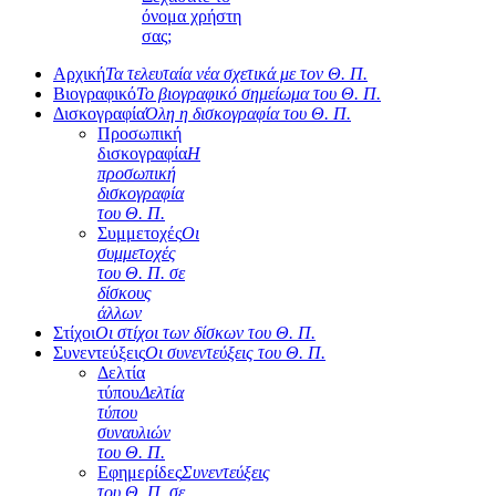
όνομα χρήστη
σας;
Αρχική
Τα τελευταία νέα σχετικά με τον Θ. Π.
Βιογραφικό
Το βιογραφικό σημείωμα του Θ. Π.
Δισκογραφία
Όλη η δισκογραφία του Θ. Π.
Προσωπική
δισκογραφία
Η
προσωπική
δισκογραφία
του Θ. Π.
Συμμετοχές
Οι
συμμετοχές
του Θ. Π. σε
δίσκους
άλλων
Στίχοι
Οι στίχοι των δίσκων του Θ. Π.
Συνεντεύξεις
Οι συνεντεύξεις του Θ. Π.
Δελτία
τύπου
Δελτία
τύπου
συναυλιών
του Θ. Π.
Εφημερίδες
Συνεντεύξεις
του Θ. Π. σε