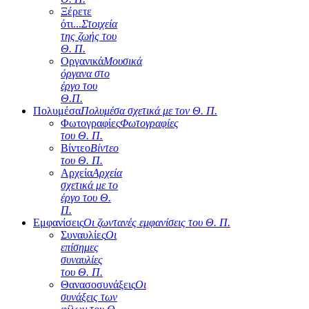
Ξέρετε
ότι...
Στοιχεία
της ζωής του
Θ. Π.
Οργανικά
Μουσικά
όργανα στο
έργο του
Θ.Π.
Πολυμέσα
Πολυμέσα σχετικά με τον Θ. Π.
Φωτογραφίες
Φωτογραφίες
του Θ. Π.
Βίντεο
Βίντεο
του Θ. Π.
Αρχεία
Αρχεία
σχετικά με το
έργο του Θ.
Π.
Εμφανίσεις
Οι ζωντανές εμφανίσεις του Θ. Π.
Συναυλίες
Οι
επίσημες
συναυλίες
του Θ. Π.
Θανασοσυνάξεις
Οι
συνάξεις των