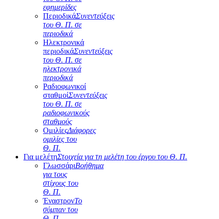
εφημερίδες
Περιοδικά
Συνεντεύξεις
του Θ. Π. σε
περιοδικά
Ηλεκτρονικά
περιοδικά
Συνεντεύξεις
του Θ. Π. σε
ηλεκτρονικά
περιοδικά
Ραδιοφωνικοί
σταθμοί
Συνεντεύξεις
του Θ. Π. σε
ραδιοφωνικούς
σταθμούς
Ομιλίες
Διάφορες
ομιλίες του
Θ. Π.
Για μελέτη
Στοιχεία για τη μελέτη του έργου του Θ. Π.
Γλωσσάρι
Βοήθημα
για τους
στίχους του
Θ. Π.
Έναστρον
Το
σύμπαν του
Θ. Π.