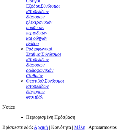
Οδηγοί
Εξόδου
Σύνδεσμοι
ιστοσελίδων
διάφορων
ηλεκτρονικών
μουσικών
περιοδικών
και οδηγών
εξόδου
Ραδιοφωνικοί
Σταθμοί
Σύνδεσμοι
ιστοσελίδων
διάφορων
ραδιοφωνικών
σταθμών
Φεστιβάλ
Σύνδεσμοι
ιστοσελίδων
διάφορων
φεστιβάλ
Notice
Περιορισμένη Πρόσβαση
Βρίσκεστε εδώ:
Αρχική
|
Κοινότητα
|
Μέλη
|
Aprosarmostos