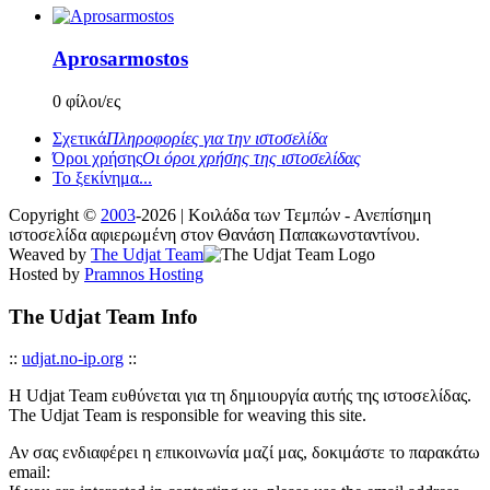
Aprosarmostos
0 φίλοι/ες
Σχετικά
Πληροφορίες για την ιστοσελίδα
Όροι χρήσης
Οι όροι χρήσης της ιστοσελίδας
Το ξεκίνημα...
Copyright ©
2003
-2026 | Κοιλάδα των Τεμπών - Ανεπίσημη
ιστοσελίδα αφιερωμένη στον Θανάση Παπακωνσταντίνου.
Weaved by
The Udjat Team
Hosted by
Pramnos Hosting
The Udjat Team Info
::
udjat.no-ip.org
::
Η Udjat Team ευθύνεται για τη δημιουργία αυτής της ιστοσελίδας.
The Udjat Team is responsible for weaving this site.
Αν σας ενδιαφέρει η επικοινωνία μαζί μας, δοκιμάστε το παρακάτω
email: