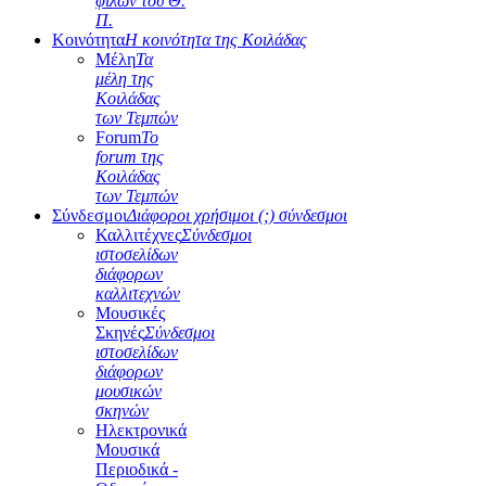
φίλων του Θ.
Π.
Κοινότητα
Η κοινότητα της Κοιλάδας
Μέλη
Τα
μέλη της
Κοιλάδας
των Τεμπών
Forum
Το
forum της
Κοιλάδας
των Τεμπών
Σύνδεσμοι
Διάφοροι χρήσιμοι (;) σύνδεσμοι
Καλλιτέχνες
Σύνδεσμοι
ιστοσελίδων
διάφορων
καλλιτεχνών
Μουσικές
Σκηνές
Σύνδεσμοι
ιστοσελίδων
διάφορων
μουσικών
σκηνών
Ηλεκτρονικά
Μουσικά
Περιοδικά -