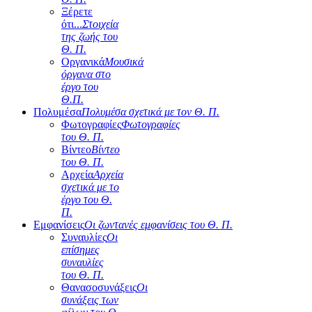
Ξέρετε
ότι...
Στοιχεία
της ζωής του
Θ. Π.
Οργανικά
Μουσικά
όργανα στο
έργο του
Θ.Π.
Πολυμέσα
Πολυμέσα σχετικά με τον Θ. Π.
Φωτογραφίες
Φωτογραφίες
του Θ. Π.
Βίντεο
Βίντεο
του Θ. Π.
Αρχεία
Αρχεία
σχετικά με το
έργο του Θ.
Π.
Εμφανίσεις
Οι ζωντανές εμφανίσεις του Θ. Π.
Συναυλίες
Οι
επίσημες
συναυλίες
του Θ. Π.
Θανασοσυνάξεις
Οι
συνάξεις των