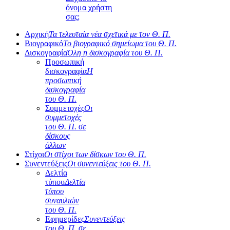
όνομα χρήστη
σας;
Αρχική
Τα τελευταία νέα σχετικά με τον Θ. Π.
Βιογραφικό
Το βιογραφικό σημείωμα του Θ. Π.
Δισκογραφία
Όλη η δισκογραφία του Θ. Π.
Προσωπική
δισκογραφία
Η
προσωπική
δισκογραφία
του Θ. Π.
Συμμετοχές
Οι
συμμετοχές
του Θ. Π. σε
δίσκους
άλλων
Στίχοι
Οι στίχοι των δίσκων του Θ. Π.
Συνεντεύξεις
Οι συνεντεύξεις του Θ. Π.
Δελτία
τύπου
Δελτία
τύπου
συναυλιών
του Θ. Π.
Εφημερίδες
Συνεντεύξεις
του Θ. Π. σε