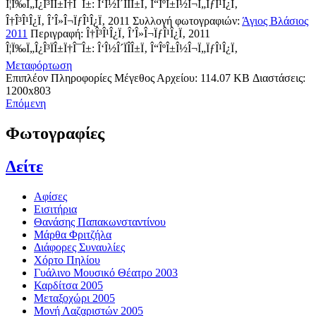
Î¦Ï‰Ï„Î¿Î³ÏÎ±Ï†Î¯Î±: Î‘Î½Î´ÏÎ­Î±Ï‚ Î“ÎºÎ±Î½Î¬Ï„ÏƒÎ¹Î¿Ï‚
Î†Î³Î¹Î¿Ï‚ Î’Î»Î¬ÏƒÎ¹Î¿Ï‚ 2011
Συλλογή φωτογραφιών:
Άγιος Βλάσιος
2011
Περιγραφή:
Î†Î³Î¹Î¿Ï‚ Î’Î»Î¬ÏƒÎ¹Î¿Ï‚ 2011
Î¦Ï‰Ï„Î¿Î³ÏÎ±Ï†Î¯Î±: Î‘Î½Î´ÏÎ­Î±Ï‚ Î“ÎºÎ±Î½Î¬Ï„ÏƒÎ¹Î¿Ï‚
Μεταφόρτωση
Επιπλέον Πληροφορίες
Μέγεθος Αρχείου:
114.07 KB
Διαστάσεις:
1200x803
Επόμενη
Φωτογραφίες
Δείτε
Αφίσες
Εισιτήρια
Θανάσης Παπακωνσταντίνου
Μάρθα Φριτζήλα
Διάφορες Συναυλίες
Χόρτο Πηλίου
Γυάλινο Μουσικό Θέατρο 2003
Καρδίτσα 2005
Μεταξοχώρι 2005
Μονή Λαζαριστών 2005