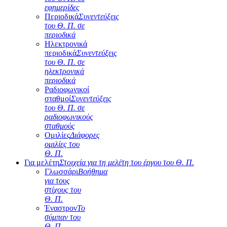
εφημερίδες
Περιοδικά
Συνεντεύξεις
του Θ. Π. σε
περιοδικά
Ηλεκτρονικά
περιοδικά
Συνεντεύξεις
του Θ. Π. σε
ηλεκτρονικά
περιοδικά
Ραδιοφωνικοί
σταθμοί
Συνεντεύξεις
του Θ. Π. σε
ραδιοφωνικούς
σταθμούς
Ομιλίες
Διάφορες
ομιλίες του
Θ. Π.
Για μελέτη
Στοιχεία για τη μελέτη του έργου του Θ. Π.
Γλωσσάρι
Βοήθημα
για τους
στίχους του
Θ. Π.
Έναστρον
Το
σύμπαν του
Θ. Π.