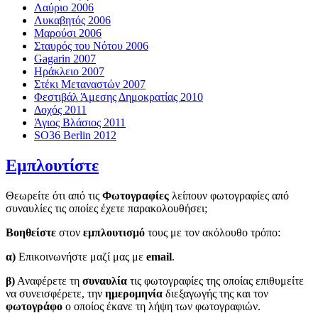
Λαύριο 2006
Λυκαβητός 2006
Μαρούσι 2006
Σταυρός του Νότου 2006
Gagarin 2007
Ηράκλειο 2007
Στέκι Μεταναστών 2007
Φεστιβάλ Άμεσης Δημοκρατίας 2010
Δοχός 2011
Άγιος Βλάσιος 2011
SO36 Berlin 2012
Εμπλουτίστε
Θεωρείτε ότι από τις
Φωτογραφίες
λείπουν φωτογραφίες από
συναυλίες τις οποίες έχετε παρακολουθήσει;
Βοηθείστε
στον
εμπλουτισμό
τους με τον ακόλουθο τρόπο:
α)
Επικοινωνήστε μαζί μας με
email
.
β)
Αναφέρετε τη
συναυλία
τις φωτογραφίες της οποίας επιθυμείτε
να συνεισφέρετε, την
ημερομηνία
διεξαγωγής της και τον
φωτογράφο
ο οποίος έκανε τη λήψη των φωτογραφιών.