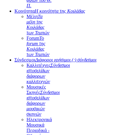
φίλων του Θ.
Π.
Κοινότητα
Η κοινότητα της Κοιλάδας
Μέλη
Τα
μέλη της
Κοιλάδας
των Τεμπών
Forum
Το
forum της
Κοιλάδας
των Τεμπών
Σύνδεσμοι
Διάφοροι χρήσιμοι (;) σύνδεσμοι
Καλλιτέχνες
Σύνδεσμοι
ιστοσελίδων
διάφορων
καλλιτεχνών
Μουσικές
Σκηνές
Σύνδεσμοι
ιστοσελίδων
διάφορων
μουσικών
σκηνών
Ηλεκτρονικά
Μουσικά
Περιοδικά -