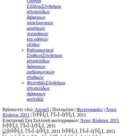
Οδηγοί
Εξόδου
Σύνδεσμοι
ιστοσελίδων
διάφορων
ηλεκτρονικών
μουσικών
περιοδικών
και οδηγών
εξόδου
Ραδιοφωνικοί
Σταθμοί
Σύνδεσμοι
ιστοσελίδων
διάφορων
ραδιοφωνικών
σταθμών
Φεστιβάλ
Σύνδεσμοι
ιστοσελίδων
διάφορων
φεστιβάλ
Βρίσκεστε εδώ:
Αρχική
|
Πολυμέσα
|
Φωτογραφίες
|
Άγιος
Βλάσιος 2011
|
Î†Î³Î¹Î¿Ï‚ Î’Î»Î¬ÏƒÎ¹Î¿Ï‚ 2011
Επιστροφή Στη Συλλογή φωτογραφιών:
Άγιος Βλάσιος 2011
Î†Î³Î¹Î¿Ï‚ Î’Î»Î¬ÏƒÎ¹Î¿Ï‚ 2011
Î†Î³Î¹Î¿Ï‚ Î’Î»Î¬ÏƒÎ¹Î¿Ï‚ 2011