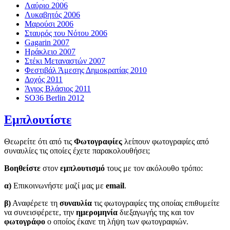
Λαύριο 2006
Λυκαβητός 2006
Μαρούσι 2006
Σταυρός του Νότου 2006
Gagarin 2007
Ηράκλειο 2007
Στέκι Μεταναστών 2007
Φεστιβάλ Άμεσης Δημοκρατίας 2010
Δοχός 2011
Άγιος Βλάσιος 2011
SO36 Berlin 2012
Εμπλουτίστε
Θεωρείτε ότι από τις
Φωτογραφίες
λείπουν φωτογραφίες από
συναυλίες τις οποίες έχετε παρακολουθήσει;
Βοηθείστε
στον
εμπλουτισμό
τους με τον ακόλουθο τρόπο:
α)
Επικοινωνήστε μαζί μας με
email
.
β)
Αναφέρετε τη
συναυλία
τις φωτογραφίες της οποίας επιθυμείτε
να συνεισφέρετε, την
ημερομηνία
διεξαγωγής της και τον
φωτογράφο
ο οποίος έκανε τη λήψη των φωτογραφιών.