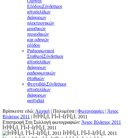
Οδηγοί
Εξόδου
Σύνδεσμοι
ιστοσελίδων
διάφορων
ηλεκτρονικών
μουσικών
περιοδικών
και οδηγών
εξόδου
Ραδιοφωνικοί
Σταθμοί
Σύνδεσμοι
ιστοσελίδων
διάφορων
ραδιοφωνικών
σταθμών
Φεστιβάλ
Σύνδεσμοι
ιστοσελίδων
διάφορων
φεστιβάλ
Βρίσκεστε εδώ:
Αρχική
|
Πολυμέσα
|
Φωτογραφίες
|
Άγιος
Βλάσιος 2011
|
Î†Î³Î¹Î¿Ï‚ Î’Î»Î¬ÏƒÎ¹Î¿Ï‚ 2011
Επιστροφή Στη Συλλογή φωτογραφιών:
Άγιος Βλάσιος 2011
Î†Î³Î¹Î¿Ï‚ Î’Î»Î¬ÏƒÎ¹Î¿Ï‚ 2011
Î†Î³Î¹Î¿Ï‚ Î’Î»Î¬ÏƒÎ¹Î¿Ï‚ 2011