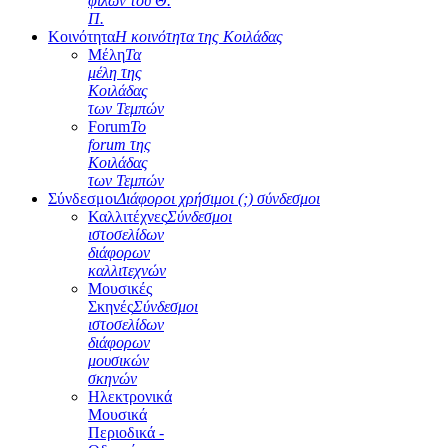
φίλων του Θ.
Π.
Κοινότητα
Η κοινότητα της Κοιλάδας
Μέλη
Τα
μέλη της
Κοιλάδας
των Τεμπών
Forum
Το
forum της
Κοιλάδας
των Τεμπών
Σύνδεσμοι
Διάφοροι χρήσιμοι (;) σύνδεσμοι
Καλλιτέχνες
Σύνδεσμοι
ιστοσελίδων
διάφορων
καλλιτεχνών
Μουσικές
Σκηνές
Σύνδεσμοι
ιστοσελίδων
διάφορων
μουσικών
σκηνών
Ηλεκτρονικά
Μουσικά
Περιοδικά -