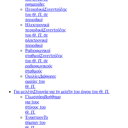
εφημερίδες
Περιοδικά
Συνεντεύξεις
του Θ. Π. σε
περιοδικά
Ηλεκτρονικά
περιοδικά
Συνεντεύξεις
του Θ. Π. σε
ηλεκτρονικά
περιοδικά
Ραδιοφωνικοί
σταθμοί
Συνεντεύξεις
του Θ. Π. σε
ραδιοφωνικούς
σταθμούς
Ομιλίες
Διάφορες
ομιλίες του
Θ. Π.
Για μελέτη
Στοιχεία για τη μελέτη του έργου του Θ. Π.
Γλωσσάρι
Βοήθημα
για τους
στίχους του
Θ. Π.
Έναστρον
Το
σύμπαν του
Θ. Π.