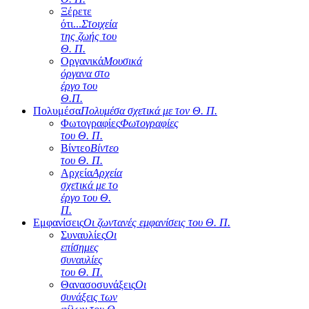
Ξέρετε
ότι...
Στοιχεία
της ζωής του
Θ. Π.
Οργανικά
Μουσικά
όργανα στο
έργο του
Θ.Π.
Πολυμέσα
Πολυμέσα σχετικά με τον Θ. Π.
Φωτογραφίες
Φωτογραφίες
του Θ. Π.
Βίντεο
Βίντεο
του Θ. Π.
Αρχεία
Αρχεία
σχετικά με το
έργο του Θ.
Π.
Εμφανίσεις
Οι ζωντανές εμφανίσεις του Θ. Π.
Συναυλίες
Οι
επίσημες
συναυλίες
του Θ. Π.
Θανασοσυνάξεις
Οι
συνάξεις των