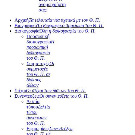
όνομα χρήστη
σας;
Αρχική
Τα τελευταία νέα σχετικά με τον Θ. Π.
Βιογραφικό
Το βιογραφικό σημείωμα του Θ. Π.
Δισκογραφία
Όλη η δισκογραφία του Θ. Π.
Προσωπική
δισκογραφία
Η
προσωπική
δισκογραφία
του Θ. Π.
Συμμετοχές
Οι
συμμετοχές
του Θ. Π. σε
δίσκους
άλλων
Στίχοι
Οι στίχοι των δίσκων του Θ. Π.
Συνεντεύξεις
Οι συνεντεύξεις του Θ. Π.
Δελτία
τύπου
Δελτία
τύπου
συναυλιών
του Θ. Π.
Εφημερίδες
Συνεντεύξεις
του Θ. Π. σε