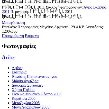
Î¦Ï‰Ï„Î¿Î³ÏÎ±Ï†Î¯Î±: Î‘Î½Î´ÏÎ­Î±Ï‚ Î“ÎºÎ±Î½Î¬Ï„ÏƒÎ¹Î¿Ï‚
Î†Î³Î¹Î¿Ï‚ Î’Î»Î¬ÏƒÎ¹Î¿Ï‚ 2011
Συλλογή φωτογραφιών:
Άγιος Βλάσιος
2011
Περιγραφή:
Î†Î³Î¹Î¿Ï‚ Î’Î»Î¬ÏƒÎ¹Î¿Ï‚ 2011
Î¦Ï‰Ï„Î¿Î³ÏÎ±Ï†Î¯Î±: Î‘Î½Î´ÏÎ­Î±Ï‚ Î“ÎºÎ±Î½Î¬Ï„ÏƒÎ¹Î¿Ï‚
Μεταφόρτωση
Επιπλέον Πληροφορίες
Μέγεθος Αρχείου:
129.4 KB
Διαστάσεις:
1200x803
Προηγούμενη
Επόμενη
Φωτογραφίες
Δείτε
Αφίσες
Εισιτήρια
Θανάσης Παπακωνσταντίνου
Μάρθα Φριτζήλα
Διάφορες Συναυλίες
Χόρτο Πηλίου
Γυάλινο Μουσικό Θέατρο 2003
Καρδίτσα 2005
Μεταξοχώρι 2005
Μονή Λαζαριστών 2005