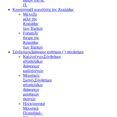
φίλων του Θ.
Π.
Κοινότητα
Η κοινότητα της Κοιλάδας
Μέλη
Τα
μέλη της
Κοιλάδας
των Τεμπών
Forum
Το
forum της
Κοιλάδας
των Τεμπών
Σύνδεσμοι
Διάφοροι χρήσιμοι (;) σύνδεσμοι
Καλλιτέχνες
Σύνδεσμοι
ιστοσελίδων
διάφορων
καλλιτεχνών
Μουσικές
Σκηνές
Σύνδεσμοι
ιστοσελίδων
διάφορων
μουσικών
σκηνών
Ηλεκτρονικά
Μουσικά
Περιοδικά -