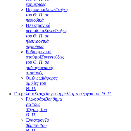
εφημερίδες
Περιοδικά
Συνεντεύξεις
του Θ. Π. σε
περιοδικά
Ηλεκτρονικά
περιοδικά
Συνεντεύξεις
του Θ. Π. σε
ηλεκτρονικά
περιοδικά
Ραδιοφωνικοί
σταθμοί
Συνεντεύξεις
του Θ. Π. σε
ραδιοφωνικούς
σταθμούς
Ομιλίες
Διάφορες
ομιλίες του
Θ. Π.
Για μελέτη
Στοιχεία για τη μελέτη του έργου του Θ. Π.
Γλωσσάρι
Βοήθημα
για τους
στίχους του
Θ. Π.
Έναστρον
Το
σύμπαν του
Θ. Π.