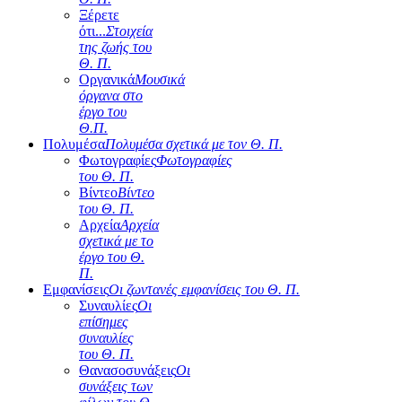
Ξέρετε
ότι...
Στοιχεία
της ζωής του
Θ. Π.
Οργανικά
Μουσικά
όργανα στο
έργο του
Θ.Π.
Πολυμέσα
Πολυμέσα σχετικά με τον Θ. Π.
Φωτογραφίες
Φωτογραφίες
του Θ. Π.
Βίντεο
Βίντεο
του Θ. Π.
Αρχεία
Αρχεία
σχετικά με το
έργο του Θ.
Π.
Εμφανίσεις
Οι ζωντανές εμφανίσεις του Θ. Π.
Συναυλίες
Οι
επίσημες
συναυλίες
του Θ. Π.
Θανασοσυνάξεις
Οι
συνάξεις των