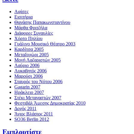
Αφίσες
Εισιτήρια
Θανάσης Παπακωνσταντίνου
Μάρθα Φριτζήλα
Διάφορες Συναυλίες
Χόρτο Πηλίου
Γυάλινο Μουσικό Θέατρο 2003
Καρδίτσα 2005
Μεταξοχώρι 2005
Μονή Λαζαριστών 2005
Λαύριο 2006
Λυκαβητός 2006
Μαρούσι 2006
Σταυρός του Νότου 2006
Gagarin 2007
Ηράκλειο 2007
Στέκι Μεταναστών 2007
Φεστιβάλ Άμεσης Δημοκρατίας 2010
Δοχός 2011
Άγιος Βλάσιος 2011
SO36 Berlin 2012
Εμπλουτίστε