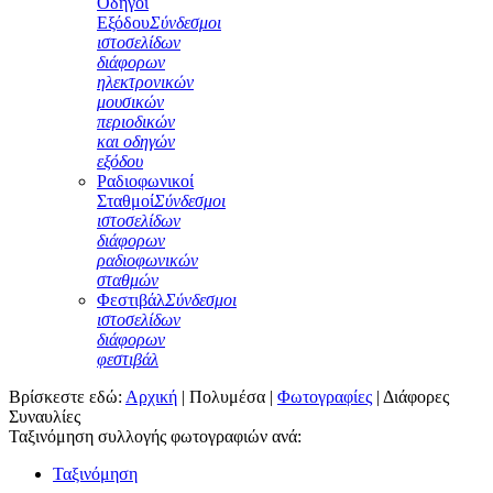
Οδηγοί
Εξόδου
Σύνδεσμοι
ιστοσελίδων
διάφορων
ηλεκτρονικών
μουσικών
περιοδικών
και οδηγών
εξόδου
Ραδιοφωνικοί
Σταθμοί
Σύνδεσμοι
ιστοσελίδων
διάφορων
ραδιοφωνικών
σταθμών
Φεστιβάλ
Σύνδεσμοι
ιστοσελίδων
διάφορων
φεστιβάλ
Βρίσκεστε εδώ:
Αρχική
|
Πολυμέσα
|
Φωτογραφίες
|
Διάφορες
Συναυλίες
Ταξινόμηση συλλογής φωτογραφιών ανά:
Ταξινόμηση