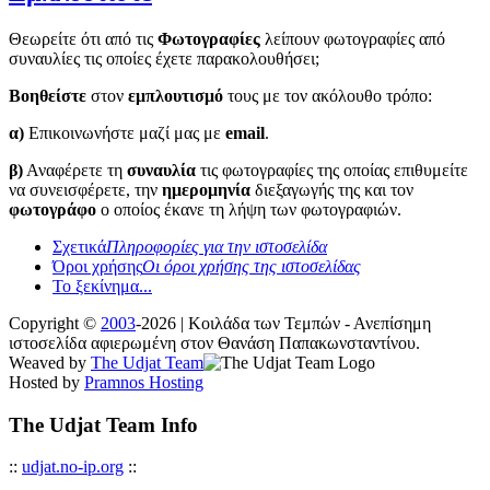
Θεωρείτε ότι από τις
Φωτογραφίες
λείπουν φωτογραφίες από
συναυλίες τις οποίες έχετε παρακολουθήσει;
Βοηθείστε
στον
εμπλουτισμό
τους με τον ακόλουθο τρόπο:
α)
Επικοινωνήστε μαζί μας με
email
.
β)
Αναφέρετε τη
συναυλία
τις φωτογραφίες της οποίας επιθυμείτε
να συνεισφέρετε, την
ημερομηνία
διεξαγωγής της και τον
φωτογράφο
ο οποίος έκανε τη λήψη των φωτογραφιών.
Σχετικά
Πληροφορίες για την ιστοσελίδα
Όροι χρήσης
Οι όροι χρήσης της ιστοσελίδας
Το ξεκίνημα...
Copyright ©
2003
-2026 | Κοιλάδα των Τεμπών - Ανεπίσημη
ιστοσελίδα αφιερωμένη στον Θανάση Παπακωνσταντίνου.
Weaved by
The Udjat Team
Hosted by
Pramnos Hosting
The Udjat Team Info
::
udjat.no-ip.org
::