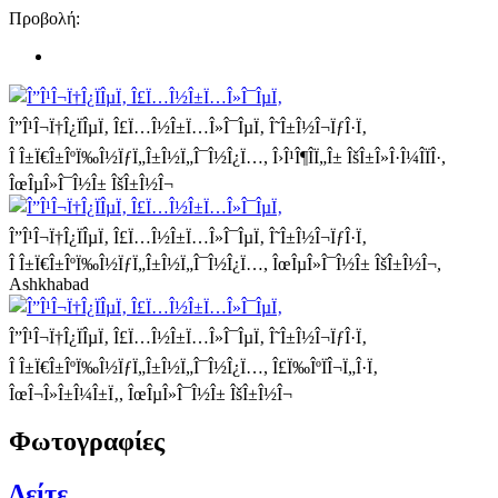
Προβολή:
Î”Î¹Î¬Ï†Î¿ÏÎµÏ‚ Î£Ï…Î½Î±Ï…Î»Î¯ÎµÏ‚
Î˜Î±Î½Î¬ÏƒÎ·Ï‚
Î Î±Ï€Î±ÎºÏ‰Î½ÏƒÏ„Î±Î½Ï„Î¯Î½Î¿Ï…, Î›Î¹Î¶Î­Ï„Î± ÎšÎ±Î»Î·Î¼Î­ÏÎ·,
ÎœÎµÎ»Î¯Î½Î± ÎšÎ±Î½Î¬
Î”Î¹Î¬Ï†Î¿ÏÎµÏ‚ Î£Ï…Î½Î±Ï…Î»Î¯ÎµÏ‚
Î˜Î±Î½Î¬ÏƒÎ·Ï‚
Î Î±Ï€Î±ÎºÏ‰Î½ÏƒÏ„Î±Î½Ï„Î¯Î½Î¿Ï…, ÎœÎµÎ»Î¯Î½Î± ÎšÎ±Î½Î¬,
Ashkhabad
Î”Î¹Î¬Ï†Î¿ÏÎµÏ‚ Î£Ï…Î½Î±Ï…Î»Î¯ÎµÏ‚
Î˜Î±Î½Î¬ÏƒÎ·Ï‚
Î Î±Ï€Î±ÎºÏ‰Î½ÏƒÏ„Î±Î½Ï„Î¯Î½Î¿Ï…, Î£Ï‰ÎºÏÎ¬Ï„Î·Ï‚
ÎœÎ¬Î»Î±Î¼Î±Ï‚, ÎœÎµÎ»Î¯Î½Î± ÎšÎ±Î½Î¬
Φωτογραφίες
Δείτε