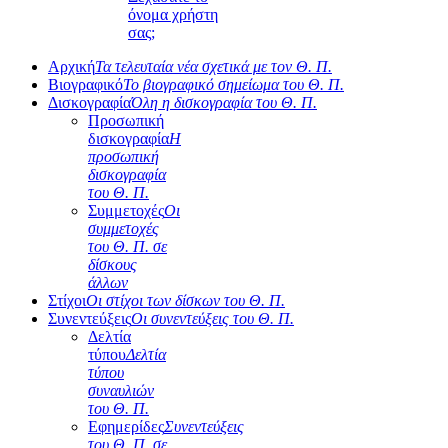
όνομα χρήστη
σας;
Αρχική
Τα τελευταία νέα σχετικά με τον Θ. Π.
Βιογραφικό
Το βιογραφικό σημείωμα του Θ. Π.
Δισκογραφία
Όλη η δισκογραφία του Θ. Π.
Προσωπική
δισκογραφία
Η
προσωπική
δισκογραφία
του Θ. Π.
Συμμετοχές
Οι
συμμετοχές
του Θ. Π. σε
δίσκους
άλλων
Στίχοι
Οι στίχοι των δίσκων του Θ. Π.
Συνεντεύξεις
Οι συνεντεύξεις του Θ. Π.
Δελτία
τύπου
Δελτία
τύπου
συναυλιών
του Θ. Π.
Εφημερίδες
Συνεντεύξεις
του Θ. Π. σε