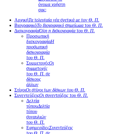
όνομα χρήστη
σας;
Αρχική
Τα τελευταία νέα σχετικά με τον Θ. Π.
Βιογραφικό
Το βιογραφικό σημείωμα του Θ. Π.
Δισκογραφία
Όλη η δισκογραφία του Θ. Π.
Προσωπική
δισκογραφία
Η
προσωπική
δισκογραφία
του Θ. Π.
Συμμετοχές
Οι
συμμετοχές
του Θ. Π. σε
δίσκους
άλλων
Στίχοι
Οι στίχοι των δίσκων του Θ. Π.
Συνεντεύξεις
Οι συνεντεύξεις του Θ. Π.
Δελτία
τύπου
Δελτία
τύπου
συναυλιών
του Θ. Π.
Εφημερίδες
Συνεντεύξεις
του Θ. Π. σε