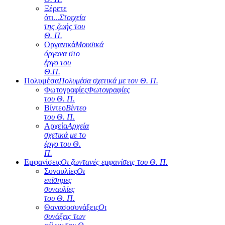
Ξέρετε
ότι...
Στοιχεία
της ζωής του
Θ. Π.
Οργανικά
Μουσικά
όργανα στο
έργο του
Θ.Π.
Πολυμέσα
Πολυμέσα σχετικά με τον Θ. Π.
Φωτογραφίες
Φωτογραφίες
του Θ. Π.
Βίντεο
Βίντεο
του Θ. Π.
Αρχεία
Αρχεία
σχετικά με το
έργο του Θ.
Π.
Εμφανίσεις
Οι ζωντανές εμφανίσεις του Θ. Π.
Συναυλίες
Οι
επίσημες
συναυλίες
του Θ. Π.
Θανασοσυνάξεις
Οι
συνάξεις των