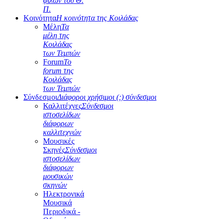
φίλων του Θ.
Π.
Κοινότητα
Η κοινότητα της Κοιλάδας
Μέλη
Τα
μέλη της
Κοιλάδας
των Τεμπών
Forum
Το
forum της
Κοιλάδας
των Τεμπών
Σύνδεσμοι
Διάφοροι χρήσιμοι (;) σύνδεσμοι
Καλλιτέχνες
Σύνδεσμοι
ιστοσελίδων
διάφορων
καλλιτεχνών
Μουσικές
Σκηνές
Σύνδεσμοι
ιστοσελίδων
διάφορων
μουσικών
σκηνών
Ηλεκτρονικά
Μουσικά
Περιοδικά -