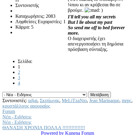
¼που κι αν κρύβεσαι θα σε
Συντονιστής
βρούμε.
)
Καταχωρήσεις: 2083
I'll tell you all my secrets
Ληφθείσες Ευχαριστίες: 1
But I lie about my past
Κάρμα: 5
So send me off to bed forever
more.
Ο διαχειριστής έχει
απενεργοποιήσει τη δημόσια
πρόσβαση σύνταξης.
Σελίδα:
1
2
3
4
Συντονιστές:
udjat
,
Σκιπίωνας
,
MeLiTzaNio
,
Jean Marinaque
,
mrpc
,
κρυστάλλινος αρουραίος
Forum
Νέα - Ειδήσεις
Νέα - Ειδήσεις
ΘΑΝΑΣΗ ΧΡΟΝΙΑ ΠΟΛΛΑ !!!!!!!!!!!!!!!
Powered by
Kunena Forum