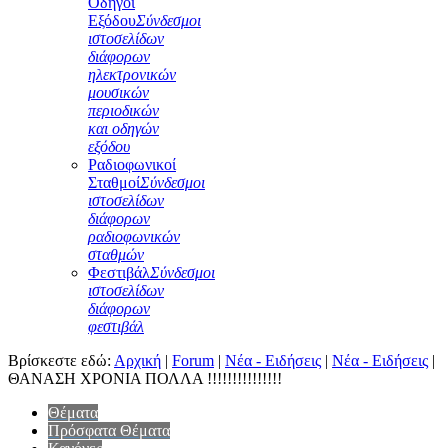
Οδηγοί
Εξόδου
Σύνδεσμοι
ιστοσελίδων
διάφορων
ηλεκτρονικών
μουσικών
περιοδικών
και οδηγών
εξόδου
Ραδιοφωνικοί
Σταθμοί
Σύνδεσμοι
ιστοσελίδων
διάφορων
ραδιοφωνικών
σταθμών
Φεστιβάλ
Σύνδεσμοι
ιστοσελίδων
διάφορων
φεστιβάλ
Βρίσκεστε εδώ:
Αρχική
|
Forum
|
Νέα - Ειδήσεις
|
Νέα - Ειδήσεις
|
ΘΑΝΑΣΗ ΧΡΟΝΙΑ ΠΟΛΛΑ !!!!!!!!!!!!!!!
Θέματα
Πρόσφατα Θέματα