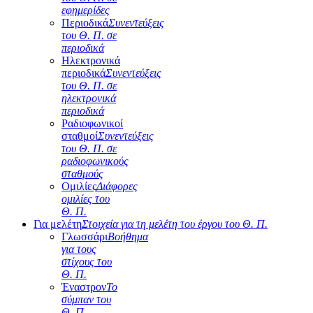
εφημερίδες
Περιοδικά
Συνεντεύξεις
του Θ. Π. σε
περιοδικά
Ηλεκτρονικά
περιοδικά
Συνεντεύξεις
του Θ. Π. σε
ηλεκτρονικά
περιοδικά
Ραδιοφωνικοί
σταθμοί
Συνεντεύξεις
του Θ. Π. σε
ραδιοφωνικούς
σταθμούς
Ομιλίες
Διάφορες
ομιλίες του
Θ. Π.
Για μελέτη
Στοιχεία για τη μελέτη του έργου του Θ. Π.
Γλωσσάρι
Βοήθημα
για τους
στίχους του
Θ. Π.
Έναστρον
Το
σύμπαν του
Θ. Π.