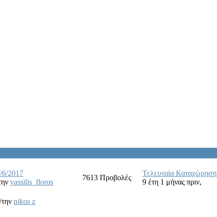
/6/2017
Τελευταία Καταχώρηση
7613
Προβολές
την
vassilis_floros
9 έτη 1 μήνας πριν,
/την
nikos z