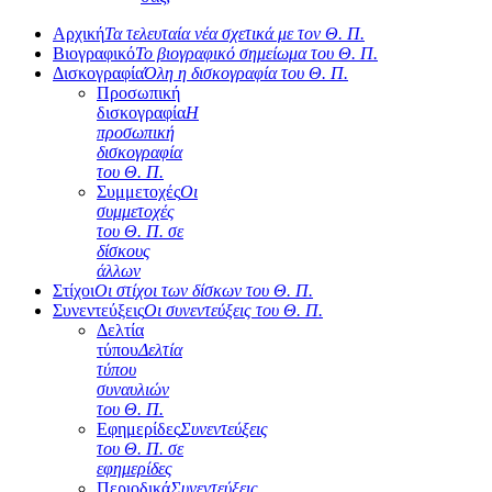
Αρχική
Τα τελευταία νέα σχετικά με τον Θ. Π.
Βιογραφικό
Το βιογραφικό σημείωμα του Θ. Π.
Δισκογραφία
Όλη η δισκογραφία του Θ. Π.
Προσωπική
δισκογραφία
Η
προσωπική
δισκογραφία
του Θ. Π.
Συμμετοχές
Οι
συμμετοχές
του Θ. Π. σε
δίσκους
άλλων
Στίχοι
Οι στίχοι των δίσκων του Θ. Π.
Συνεντεύξεις
Οι συνεντεύξεις του Θ. Π.
Δελτία
τύπου
Δελτία
τύπου
συναυλιών
του Θ. Π.
Εφημερίδες
Συνεντεύξεις
του Θ. Π. σε
εφημερίδες
Περιοδικά
Συνεντεύξεις