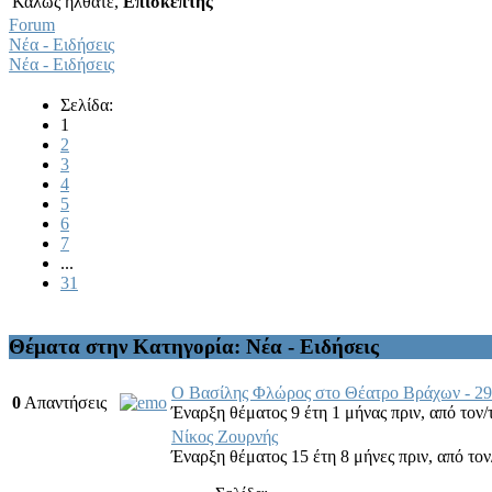
Καλώς ήλθατε,
Επισκέπτης
Forum
Νέα - Ειδήσεις
Νέα - Ειδήσεις
Σελίδα:
1
2
3
4
5
6
7
...
31
Θέματα στην Κατηγορία: Νέα - Ειδήσεις
Ο Βασίλης Φλώρος στο Θέατρο Βράχων - 29
0
Απαντήσεις
Έναρξη θέματος 9 έτη 1 μήνας πριν,
από τον/
Νίκος Ζουρνής
Έναρξη θέματος 15 έτη 8 μήνες πριν,
από τον