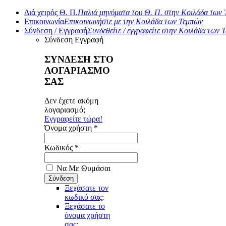
Διά χειρός Θ. Π.
Παλιά μηνύματα του Θ. Π. στην Κοιλάδα των
Επικοινωνία
Επικοινωνήστε με την Κοιλάδα των Τεμπών
Σύνδεση / Εγγραφή
Συνδεθείτε / εγγραφείτε στην Κοιλάδα των 
Σύνδεση
Εγγραφή
ΣΥΝΔΕΣΗ ΣΤΟ
ΛΟΓΑΡΙΑΣΜΟ
ΣΑΣ
Δεν έχετε ακόμη
λογαριασμό;
Εγγραφείτε τώρα!
Όνομα χρήστη *
Κωδικός *
Να Με Θυμάσαι
Ξεχάσατε τον
κωδικό σας;
Ξεχάσατε το
όνομα χρήστη
σας;