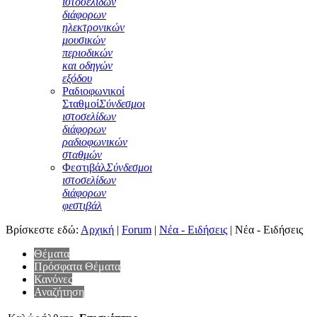
ιστοσελίδων
διάφορων
ηλεκτρονικών
μουσικών
περιοδικών
και οδηγών
εξόδου
Ραδιοφωνικοί
Σταθμοί
Σύνδεσμοι
ιστοσελίδων
διάφορων
ραδιοφωνικών
σταθμών
Φεστιβάλ
Σύνδεσμοι
ιστοσελίδων
διάφορων
φεστιβάλ
Βρίσκεστε εδώ:
Αρχική
|
Forum
|
Νέα - Ειδήσεις
|
Νέα - Ειδήσεις
Θέματα
Πρόσφατα Θέματα
Κανόνες
Αναζήτηση