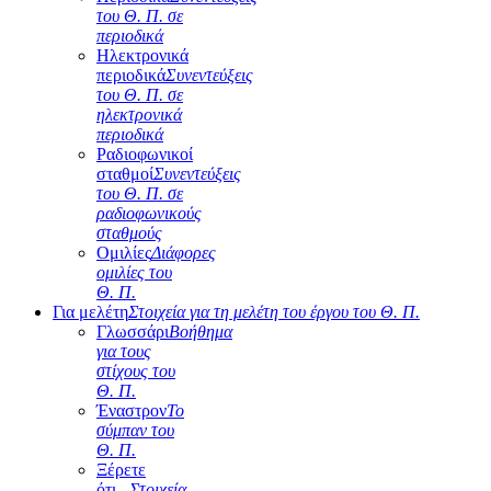
του Θ. Π. σε
περιοδικά
Ηλεκτρονικά
περιοδικά
Συνεντεύξεις
του Θ. Π. σε
ηλεκτρονικά
περιοδικά
Ραδιοφωνικοί
σταθμοί
Συνεντεύξεις
του Θ. Π. σε
ραδιοφωνικούς
σταθμούς
Ομιλίες
Διάφορες
ομιλίες του
Θ. Π.
Για μελέτη
Στοιχεία για τη μελέτη του έργου του Θ. Π.
Γλωσσάρι
Βοήθημα
για τους
στίχους του
Θ. Π.
Έναστρον
Το
σύμπαν του
Θ. Π.
Ξέρετε
ότι...
Στοιχεία