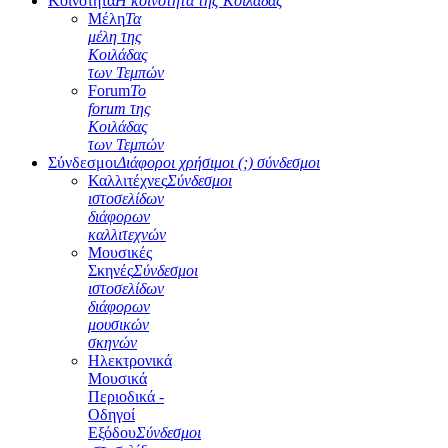
Κοινότητα
Η κοινότητα της Κοιλάδας
Μέλη
Τα
μέλη της
Κοιλάδας
των Τεμπών
Forum
Το
forum της
Κοιλάδας
των Τεμπών
Σύνδεσμοι
Διάφοροι χρήσιμοι (;) σύνδεσμοι
Καλλιτέχνες
Σύνδεσμοι
ιστοσελίδων
διάφορων
καλλιτεχνών
Μουσικές
Σκηνές
Σύνδεσμοι
ιστοσελίδων
διάφορων
μουσικών
σκηνών
Ηλεκτρονικά
Μουσικά
Περιοδικά -
Οδηγοί
Εξόδου
Σύνδεσμοι