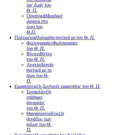
της ζωής του
Θ. Π.
Οργανικά
Μουσικά
όργανα στο
έργο του
Θ.Π.
Πολυμέσα
Πολυμέσα σχετικά με τον Θ. Π.
Φωτογραφίες
Φωτογραφίες
του Θ. Π.
Βίντεο
Βίντεο
του Θ. Π.
Αρχεία
Αρχεία
σχετικά με το
έργο του Θ.
Π.
Εμφανίσεις
Οι ζωντανές εμφανίσεις του Θ. Π.
Συναυλίες
Οι
επίσημες
συναυλίες
του Θ. Π.
Θανασοσυνάξεις
Οι
συνάξεις των
φίλων του Θ.
Π.