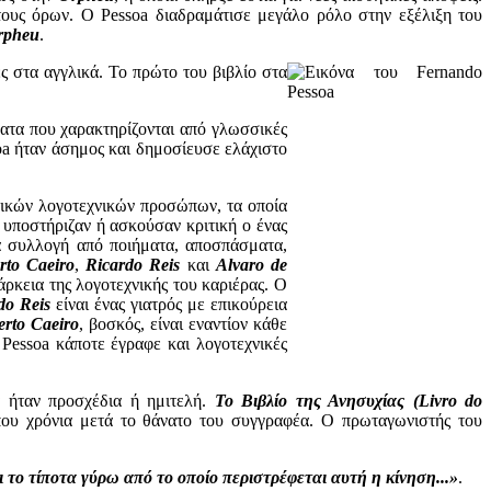
τους όρων. Ο Pessoa διαδραμάτισε μεγάλο ρόλο στην εξέλιξη του
rpheu
.
ς στα αγγλικά. Το πρώτο του βιβλίο στα
ατα που χαρακτηρίζονται από γλωσσικές
oa ήταν άσημος και δημοσίευσε ελάχιστο
κτικών λογοτεχνικών προσώπων, τα οποία
 υποστήριζαν ή ασκούσαν κριτική ο ένας
ια συλλογή από ποιήματα, αποσπάσματα,
rto Caeiro
,
Ricardo Reis
και
Alvaro de
ρκεια της λογοτεχνικής του καριέρας. Ο
do Reis
είναι ένας γιατρός με επικούρεια
erto Caeiro
, βοσκός, είναι εναντίον κάθε
 Pessoa κάποτε έγραφε και λογοτεχνικές
α ήταν προσχέδια ή ημιτελή.
Το Βιβλίο της Ανησυχίας (Livro do
που χρόνια μετά το θάνατο του συγγραφέα. Ο πρωταγωνιστής του
ι το τίποτα γύρω από το οποίο περιστρέφεται αυτή η κίνηση...»
.