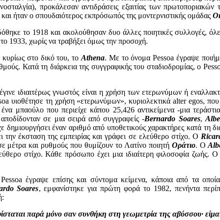
νοσταλγία), προκάλεσαν αντιδράσεις εξαιτίας των πρωτοποριακών 
 και ήταν ο σπουδαιότερος εκπρόσωπός της μοντερνιστικής ομάδας
O
δόθηκε το 1918 και ακολούθησαν δυο άλλες ποιητικές συλλογές, όλε
το 1933, χωρίς να τραβήξει όμως την προσοχή.
 κυρίως στο δικό του, το
Athena
. Με το όνομα Pessoa έγραψε ποιήμ
μούς. Κατά τη διάρκεια της συγγραφικής του σταδιοδρομίας, ο Pess
a έγινε ιδιαιτέρως γνωστός είναι η χρήση των ετερωνύμων ή εναλλα
oa υιοθέτησε τη χρήση «ετερωνύμων», κυριολεκτικά alter egos, που
 ένα μπαούλο που περιείχε κάπου 25,426 αντικείμενα -μια τεράστ
αποδίδονταν σε μια σειρά από συγγραφείς -
Bernardo Soares
,
Albe
ε δημιουργήσει έναν αριθμό από υποθετικούς χαρακτήρες κατά τη διά
ει την έκσταση της εμπειρίας και γράφει σε ελεύθερο στίχο. Ο
Ricar
σε μέτρα και ρυθμούς που θυμίζουν το Λατίνο ποιητή
Οράτιο
. Ο
Alb
εύθερο στίχο. Κάθε πρόσωπο έχει μια ιδιαίτερη φιλοσοφία ζωής. Ο
 Pessoa έγραψε επίσης και σύντομα κείμενα, κάποια από τα οποί
ardo Soares
, εμφανίστηκε για πρώτη φορά το 1982, πενήντα περί
ή:
 υφίσταται παρά μόνο σαν συνθήκη στη γεωμετρία της αβύσσου· είμα