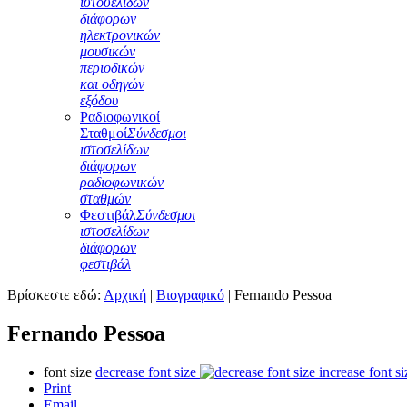
ιστοσελίδων
διάφορων
ηλεκτρονικών
μουσικών
περιοδικών
και οδηγών
εξόδου
Ραδιοφωνικοί
Σταθμοί
Σύνδεσμοι
ιστοσελίδων
διάφορων
ραδιοφωνικών
σταθμών
Φεστιβάλ
Σύνδεσμοι
ιστοσελίδων
διάφορων
φεστιβάλ
Βρίσκεστε εδώ:
Αρχική
|
Βιογραφικό
|
Fernando Pessoa
Fernando Pessoa
font size
decrease font size
increase font si
Print
Email