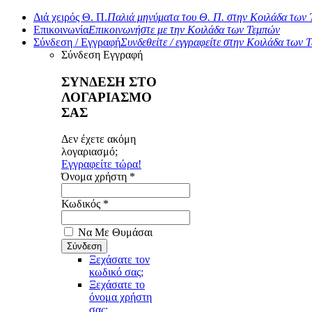
Διά χειρός Θ. Π.
Παλιά μηνύματα του Θ. Π. στην Κοιλάδα των
Επικοινωνία
Επικοινωνήστε με την Κοιλάδα των Τεμπών
Σύνδεση / Εγγραφή
Συνδεθείτε / εγγραφείτε στην Κοιλάδα των 
Σύνδεση
Εγγραφή
ΣΥΝΔΕΣΗ ΣΤΟ
ΛΟΓΑΡΙΑΣΜΟ
ΣΑΣ
Δεν έχετε ακόμη
λογαριασμό;
Εγγραφείτε τώρα!
Όνομα χρήστη *
Κωδικός *
Να Με Θυμάσαι
Ξεχάσατε τον
κωδικό σας;
Ξεχάσατε το
όνομα χρήστη
σας;