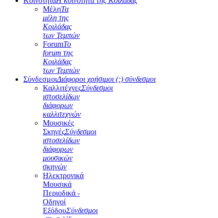
Κοινότητα
Η κοινότητα της Κοιλάδας
Μέλη
Τα
μέλη της
Κοιλάδας
των Τεμπών
Forum
Το
forum της
Κοιλάδας
των Τεμπών
Σύνδεσμοι
Διάφοροι χρήσιμοι (;) σύνδεσμοι
Καλλιτέχνες
Σύνδεσμοι
ιστοσελίδων
διάφορων
καλλιτεχνών
Μουσικές
Σκηνές
Σύνδεσμοι
ιστοσελίδων
διάφορων
μουσικών
σκηνών
Ηλεκτρονικά
Μουσικά
Περιοδικά -
Οδηγοί
Εξόδου
Σύνδεσμοι