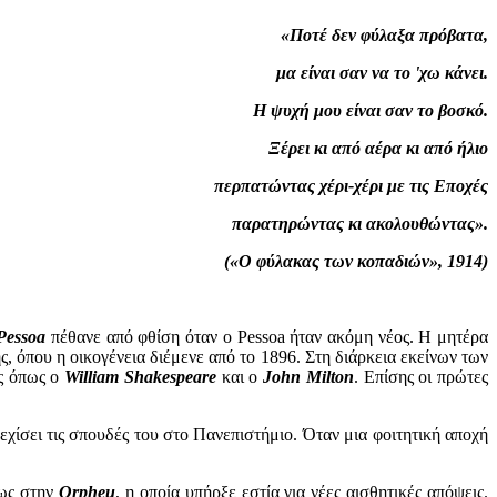
«Ποτέ δεν φύλαξα πρόβατα,
μα είναι σαν να το 'χω κάνει.
Η ψυχή μου είναι σαν το βοσκό.
Ξέρει κι από αέρα κι από ήλιο
περπατώντας χέρι-χέρι με τις Εποχές
παρατηρώντας κι ακολουθώντας».
(«Ο φύλακας των κοπαδιών», 1914)
Pessoa
πέθανε από φθίση όταν ο Pessoa ήταν ακόμη νέος. Η μητέρα
, όπου η οικογένεια διέμενε από το 1896. Στη διάρκεια εκείνων των
ίς όπως ο
William Shakespeare
και ο
John Milton
. Επίσης οι πρώτες
ίσει τις σπουδές του στο Πανεπιστήμιο. Όταν μια φοιτητική αποχή
ίως στην
Orpheu
, η οποία υπήρξε εστία για νέες αισθητικές απόψεις.