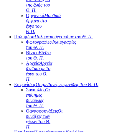
της ζωής του
Θ. Π.
Οργανικά
Μουσικά
όργανα στο
έργο του
Θ.Π.
Πολυμέσα
Πολυμέσα σχετικά με τον Θ. Π.
Φωτογραφίες
Φωτογραφίες
του Θ. Π.
Βίντεο
Βίντεο
του Θ. Π.
Αρχεία
Αρχεία
σχετικά με το
έργο του Θ.
Π.
Εμφανίσεις
Οι ζωντανές εμφανίσεις του Θ. Π.
Συναυλίες
Οι
επίσημες
συναυλίες
του Θ. Π.
Θανασοσυνάξεις
Οι
συνάξεις των
φίλων του Θ.
Π.