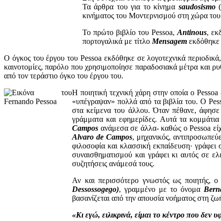
Τα άρθρα του για το κίνημα
saudosismo
(
κινήματος του Μοντερνισμού στη χώρα του
Το πρώτο βιβλίο του Pessoa,
Antinous
, εκ
πορτογαλικά με τίτλο
Mensagem
εκδόθηκε 
Ο όγκος του έργου του Pessoa εκδόθηκε σε λογοτεχνικά περιοδικά,
καινοτομίες, παρόλο που χρησιμοποίησε παραδοσιακά μέτρα και ρυθ
από τον τεράστιο όγκο του έργου του.
Η ποιητική τεχνική χάρη στην οποία ο Pesso
«υπέγραψαν» πολλά από τα βιβλία του. Ο Pess
στα κείμενα του άλλου. Όταν πέθανε, άφησε
γράμματα και εφημερίδες. Αυτά τα κομμάτια 
Campos
ανάμεσα σε άλλα- καθώς ο Pessoa είχ
Alvaro de Campos
, μηχανικός, αντιπροσωπεύ
φιλοσοφία και κλασσική εκπαίδευση· γράφει 
συναισθηματισμού και γράφει κι αυτός σε ελ
συζητήσεις ανάμεσά τους.
Αν και περισσότερο γνωστός ως ποιητής, ο
Dessossogego)
, γραμμένο με το όνομα
Bern
βασανίζεται από την απουσία νοήματος στη ζω
«Κι εγώ, ειλικρινά, είμαι το κέντρο που δεν