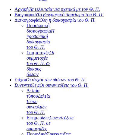
Αρχική
Τα τελευταία νέα σχετικά με τον Θ. Π.
Βιογραφικό
Το βιογραφικό σημείωμα του Θ. Π.
Δισκογραφία
Όλη η δισκογραφία του Θ. Π.
Προσωπική
δισκογραφία
Η
προσωπική
δισκογραφία
του Θ. Π.
Συμμετοχές
Οι
συμμετοχές
του Θ. Π. σε
δίσκους
άλλων
Στίχοι
Οι στίχοι των δίσκων του Θ. Π.
Συνεντεύξεις
Οι συνεντεύξεις του Θ. Π.
Δελτία
τύπου
Δελτία
τύπου
συναυλιών
του Θ. Π.
Εφημερίδες
Συνεντεύξεις
του Θ. Π. σε
εφημερίδες
Περιοδικά
Συνεντεύξεις