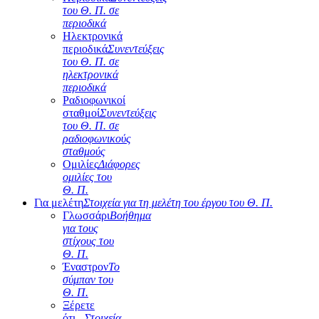
του Θ. Π. σε
περιοδικά
Ηλεκτρονικά
περιοδικά
Συνεντεύξεις
του Θ. Π. σε
ηλεκτρονικά
περιοδικά
Ραδιοφωνικοί
σταθμοί
Συνεντεύξεις
του Θ. Π. σε
ραδιοφωνικούς
σταθμούς
Ομιλίες
Διάφορες
ομιλίες του
Θ. Π.
Για μελέτη
Στοιχεία για τη μελέτη του έργου του Θ. Π.
Γλωσσάρι
Βοήθημα
για τους
στίχους του
Θ. Π.
Έναστρον
Το
σύμπαν του
Θ. Π.
Ξέρετε
ότι...
Στοιχεία