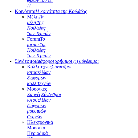
φίλων του Θ.
Π.
Κοινότητα
Η κοινότητα της Κοιλάδας
Μέλη
Τα
μέλη της
Κοιλάδας
των Τεμπών
Forum
Το
forum της
Κοιλάδας
των Τεμπών
Σύνδεσμοι
Διάφοροι χρήσιμοι (;) σύνδεσμοι
Καλλιτέχνες
Σύνδεσμοι
ιστοσελίδων
διάφορων
καλλιτεχνών
Μουσικές
Σκηνές
Σύνδεσμοι
ιστοσελίδων
διάφορων
μουσικών
σκηνών
Ηλεκτρονικά
Μουσικά
Περιοδικά -