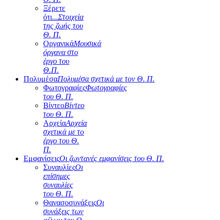
Ξέρετε
ότι...
Στοιχεία
της ζωής του
Θ. Π.
Οργανικά
Μουσικά
όργανα στο
έργο του
Θ.Π.
Πολυμέσα
Πολυμέσα σχετικά με τον Θ. Π.
Φωτογραφίες
Φωτογραφίες
του Θ. Π.
Βίντεο
Βίντεο
του Θ. Π.
Αρχεία
Αρχεία
σχετικά με το
έργο του Θ.
Π.
Εμφανίσεις
Οι ζωντανές εμφανίσεις του Θ. Π.
Συναυλίες
Οι
επίσημες
συναυλίες
του Θ. Π.
Θανασοσυνάξεις
Οι
συνάξεις των