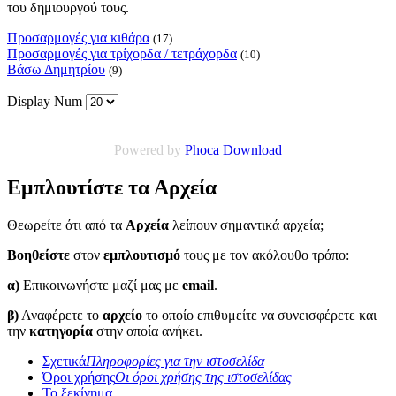
του δημιουργού τους.
Προσαρμογές για κιθάρα
(17)
Προσαρμογές για τρίχορδα / τετράχορδα
(10)
Βάσω Δημητρίου
(9)
Display Num
Powered by
Phoca Download
Εμπλουτίστε τα Αρχεία
Θεωρείτε ότι από τα
Αρχεία
λείπουν σημαντικά αρχεία;
Βοηθείστε
στον
εμπλουτισμό
τους με τον ακόλουθο τρόπο:
α)
Επικοινωνήστε μαζί μας με
email
.
β)
Αναφέρετε το
αρχείο
το οποίο επιθυμείτε να συνεισφέρετε και
την
κατηγορία
στην οποία ανήκει.
Σχετικά
Πληροφορίες για την ιστοσελίδα
Όροι χρήσης
Οι όροι χρήσης της ιστοσελίδας
Το ξεκίνημα...