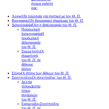
όνομα χρήστη
σας;
Αρχική
Τα τελευταία νέα σχετικά με τον Θ. Π.
Βιογραφικό
Το βιογραφικό σημείωμα του Θ. Π.
Δισκογραφία
Όλη η δισκογραφία του Θ. Π.
Προσωπική
δισκογραφία
Η
προσωπική
δισκογραφία
του Θ. Π.
Συμμετοχές
Οι
συμμετοχές
του Θ. Π. σε
δίσκους
άλλων
Στίχοι
Οι στίχοι των δίσκων του Θ. Π.
Συνεντεύξεις
Οι συνεντεύξεις του Θ. Π.
Δελτία
τύπου
Δελτία
τύπου
συναυλιών
του Θ. Π.
Εφημερίδες
Συνεντεύξεις
του Θ. Π. σε