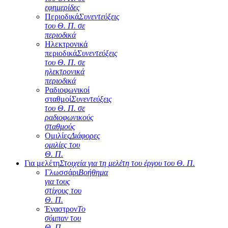
εφημερίδες
Περιοδικά
Συνεντεύξεις
του Θ. Π. σε
περιοδικά
Ηλεκτρονικά
περιοδικά
Συνεντεύξεις
του Θ. Π. σε
ηλεκτρονικά
περιοδικά
Ραδιοφωνικοί
σταθμοί
Συνεντεύξεις
του Θ. Π. σε
ραδιοφωνικούς
σταθμούς
Ομιλίες
Διάφορες
ομιλίες του
Θ. Π.
Για μελέτη
Στοιχεία για τη μελέτη του έργου του Θ. Π.
Γλωσσάρι
Βοήθημα
για τους
στίχους του
Θ. Π.
Έναστρον
Το
σύμπαν του
Θ. Π.