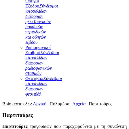
Οδηγοί
Εξόδου
Σύνδεσμοι
ιστοσελίδων
διάφορων
ηλεκτρονικών
μουσικών
περιοδικών
και οδηγών
εξόδου
Ραδιοφωνικοί
Σταθμοί
Σύνδεσμοι
ιστοσελίδων
διάφορων
ραδιοφωνικών
σταθμών
Φεστιβάλ
Σύνδεσμοι
ιστοσελίδων
διάφορων
φεστιβάλ
Βρίσκεστε εδώ:
Αρχική
|
Πολυμέσα
|
Αρχεία
|
Παρτιτούρες
Παρτιτούρες
Παρτιτούρες
τραγουδιών που παραχωρούνται με τη συναίνεση