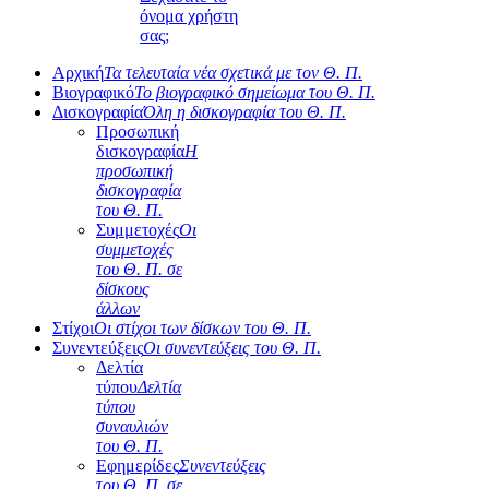
όνομα χρήστη
σας;
Αρχική
Τα τελευταία νέα σχετικά με τον Θ. Π.
Βιογραφικό
Το βιογραφικό σημείωμα του Θ. Π.
Δισκογραφία
Όλη η δισκογραφία του Θ. Π.
Προσωπική
δισκογραφία
Η
προσωπική
δισκογραφία
του Θ. Π.
Συμμετοχές
Οι
συμμετοχές
του Θ. Π. σε
δίσκους
άλλων
Στίχοι
Οι στίχοι των δίσκων του Θ. Π.
Συνεντεύξεις
Οι συνεντεύξεις του Θ. Π.
Δελτία
τύπου
Δελτία
τύπου
συναυλιών
του Θ. Π.
Εφημερίδες
Συνεντεύξεις
του Θ. Π. σε