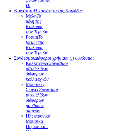
φίλων του Θ.
Π.
Κοινότητα
Η κοινότητα της Κοιλάδας
Μέλη
Τα
μέλη της
Κοιλάδας
των Τεμπών
Forum
Το
forum της
Κοιλάδας
των Τεμπών
Σύνδεσμοι
Διάφοροι χρήσιμοι (;) σύνδεσμοι
Καλλιτέχνες
Σύνδεσμοι
ιστοσελίδων
διάφορων
καλλιτεχνών
Μουσικές
Σκηνές
Σύνδεσμοι
ιστοσελίδων
διάφορων
μουσικών
σκηνών
Ηλεκτρονικά
Μουσικά
Περιοδικά -