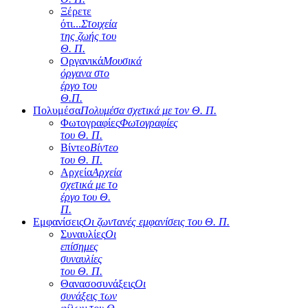
Ξέρετε
ότι...
Στοιχεία
της ζωής του
Θ. Π.
Οργανικά
Μουσικά
όργανα στο
έργο του
Θ.Π.
Πολυμέσα
Πολυμέσα σχετικά με τον Θ. Π.
Φωτογραφίες
Φωτογραφίες
του Θ. Π.
Βίντεο
Βίντεο
του Θ. Π.
Αρχεία
Αρχεία
σχετικά με το
έργο του Θ.
Π.
Εμφανίσεις
Οι ζωντανές εμφανίσεις του Θ. Π.
Συναυλίες
Οι
επίσημες
συναυλίες
του Θ. Π.
Θανασοσυνάξεις
Οι
συνάξεις των