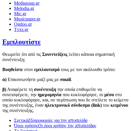
Mediasoup.gr
Melodia.gr
Mic.gr
Musicpaper.gr
Ogdoo.gr
Tvxs.gr
Εμπλουτίστε
Θεωρείτε ότι από τις
Συνεντεύξεις
λείπει κάποια σημαντική
συνέντευξη;
Βοηθείστε
στον
εμπλουτισμό
τους με τον ακόλουθο τρόπο:
α)
Επικοινωνήστε μαζί μας με
email
.
β)
Αναφέρετε τη
συνέντευξη
την οποία επιθυμείτε να
συνεισφέρετε, την
ημερομηνία
που κυκλοφόρησε, το
μέσο
στο
οποίο κυκλοφόρησε, και, σε περίπτωση που δε στείλετε το κείμενο
της συνέντευξης, έναν
ηλεκτρονικό σύνδεσμο (link)
του
κειμένου
της συνέντευξης.
Σχετικά
Πληροφορίες για την ιστοσελίδα
Όροι χρήσης
Οι όροι χρήσης της ιστοσελίδας
Το ξεκίνημα...