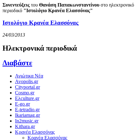
Συνεντεύξεις
του
Θανάση Παπακωνσταντίνου
στο ηλεκτρονικό
περιοδικό
"Ιστολόγιο Κρανέα Ελασσόνας"
Ιστολόγιο Κρανέα Ελασσόνας
24/03/2013
Ηλεκτρονικά περιοδικά
Διαβάστε
Αγιώτικα Νέα
Avopolis.gr
Cityportal.gr
Cosmo.gr
Ελculture.gr
E-go.gr
E-tetradio.gr
Ikariamag.gr
In2music.gr
Kithara.gr
Κρανέα Ελασσόνας
Κρανέα Ελασσόνας