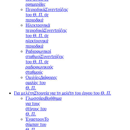
εφημερίδες
Περιοδικά
Συνεντεύξεις
του Θ. Π. σε
περιοδικά
Ηλεκτρονικά
περιοδικά
Συνεντεύξεις
του Θ. Π. σε
ηλεκτρονικά
περιοδικά
Ραδιοφωνικοί
σταθμοί
Συνεντεύξεις
του Θ. Π. σε
ραδιοφωνικούς
σταθμούς
Ομιλίες
Διάφορες
ομιλίες του
Θ. Π.
Για μελέτη
Στοιχεία για τη μελέτη του έργου του Θ. Π.
Γλωσσάρι
Βοήθημα
για τους
στίχους του
Θ. Π.
Έναστρον
Το
σύμπαν του
Θ. Π.