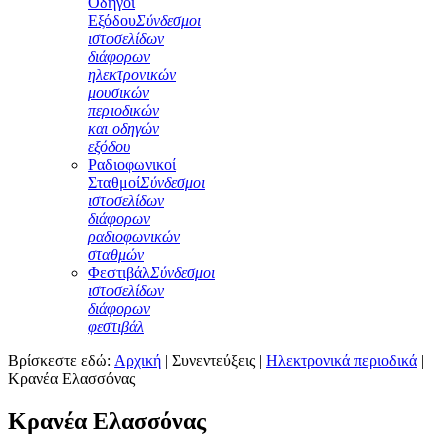
Οδηγοί
Εξόδου
Σύνδεσμοι
ιστοσελίδων
διάφορων
ηλεκτρονικών
μουσικών
περιοδικών
και οδηγών
εξόδου
Ραδιοφωνικοί
Σταθμοί
Σύνδεσμοι
ιστοσελίδων
διάφορων
ραδιοφωνικών
σταθμών
Φεστιβάλ
Σύνδεσμοι
ιστοσελίδων
διάφορων
φεστιβάλ
Βρίσκεστε εδώ:
Αρχική
|
Συνεντεύξεις
|
Ηλεκτρονικά περιοδικά
|
Κρανέα Ελασσόνας
Κρανέα Ελασσόνας