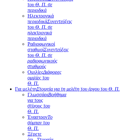
του Θ. Π. σε
περιοδικά
Ηλεκτρονικά
περιοδικά
Συνεντεύξεις
του Θ. Π. σε
ηλεκτρονικά
περιοδικά
Ραδιοφωνικοί
σταθμοί
Συνεντεύξεις
του Θ. Π. σε
ραδιοφωνικούς
σταθμούς
Ομιλίες
Διάφορες
ομιλίες του
Θ. Π.
Για μελέτη
Στοιχεία για τη μελέτη του έργου του Θ. Π.
Γλωσσάρι
Βοήθημα
για τους
στίχους του
Θ. Π.
Έναστρον
Το
σύμπαν του
Θ. Π.
Ξέρετε
ότι...
Στοιχεία