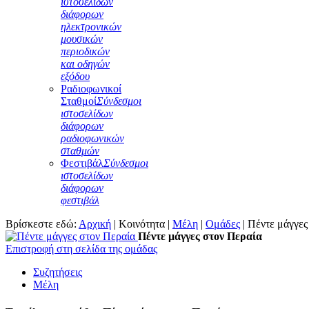
ιστοσελίδων
διάφορων
ηλεκτρονικών
μουσικών
περιοδικών
και οδηγών
εξόδου
Ραδιοφωνικοί
Σταθμοί
Σύνδεσμοι
ιστοσελίδων
διάφορων
ραδιοφωνικών
σταθμών
Φεστιβάλ
Σύνδεσμοι
ιστοσελίδων
διάφορων
φεστιβάλ
Βρίσκεστε εδώ:
Αρχική
|
Κοινότητα
|
Μέλη
|
Ομάδες
|
Πέντε μάγγες
Πέντε μάγγες στον Περαία
Επιστροφή στη σελίδα της ομάδας
Συζητήσεις
Μέλη