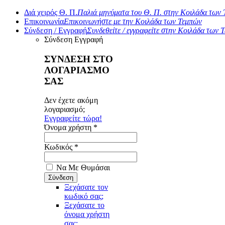
Διά χειρός Θ. Π.
Παλιά μηνύματα του Θ. Π. στην Κοιλάδα των
Επικοινωνία
Επικοινωνήστε με την Κοιλάδα των Τεμπών
Σύνδεση / Εγγραφή
Συνδεθείτε / εγγραφείτε στην Κοιλάδα των 
Σύνδεση
Εγγραφή
ΣΥΝΔΕΣΗ ΣΤΟ
ΛΟΓΑΡΙΑΣΜΟ
ΣΑΣ
Δεν έχετε ακόμη
λογαριασμό;
Εγγραφείτε τώρα!
Όνομα χρήστη *
Κωδικός *
Να Με Θυμάσαι
Ξεχάσατε τον
κωδικό σας;
Ξεχάσατε το
όνομα χρήστη
σας;