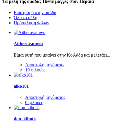
Τα μέλη της ομάδας Πέντε μάγγες στον Περαία
Επιστροφή στην ομάδα
Όλα τα μέλη
Πρόσκληση Φίλων
Aitherovamwn
Είμαι αυτή που μπαίνει στην Κοιλάδα και μελετάει...
Αποστολή μηνύματος
10 φίλοι/ες
alko101
Αποστολή μηνύματος
0 φίλοι/ες
don_kihotis