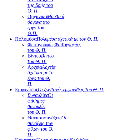
της ζωής του
Θ. Π.
Οργανικά
Μουσικά
όργανα στο
έργο του
Θ.Π.
Πολυμέσα
Πολυμέσα σχετικά με τον Θ. Π.
Φωτογραφίες
Φωτογραφίες
του Θ. Π.
Βίντεο
Βίντεο
του Θ. Π.
Αρχεία
Αρχεία
σχετικά με το
έργο του Θ.
Π.
Εμφανίσεις
Οι ζωντανές εμφανίσεις του Θ. Π.
Συναυλίες
Οι
επίσημες
συναυλίες
του Θ. Π.
Θανασοσυνάξεις
Οι
συνάξεις των
φίλων του Θ.
Π.