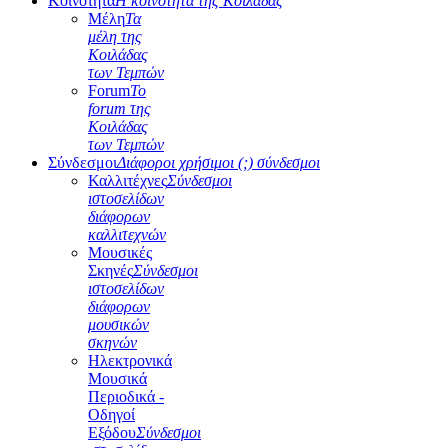
Κοινότητα
Η κοινότητα της Κοιλάδας
Μέλη
Τα
μέλη της
Κοιλάδας
των Τεμπών
Forum
Το
forum της
Κοιλάδας
των Τεμπών
Σύνδεσμοι
Διάφοροι χρήσιμοι (;) σύνδεσμοι
Καλλιτέχνες
Σύνδεσμοι
ιστοσελίδων
διάφορων
καλλιτεχνών
Μουσικές
Σκηνές
Σύνδεσμοι
ιστοσελίδων
διάφορων
μουσικών
σκηνών
Ηλεκτρονικά
Μουσικά
Περιοδικά -
Οδηγοί
Εξόδου
Σύνδεσμοι