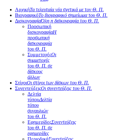
Αρχική
Τα τελευταία νέα σχετικά με τον Θ. Π.
Βιογραφικό
Το βιογραφικό σημείωμα του Θ. Π.
Δισκογραφία
Όλη η δισκογραφία του Θ. Π.
Προσωπική
δισκογραφία
Η
προσωπική
δισκογραφία
του Θ. Π.
Συμμετοχές
Οι
συμμετοχές
του Θ. Π. σε
δίσκους
άλλων
Στίχοι
Οι στίχοι των δίσκων του Θ. Π.
Συνεντεύξεις
Οι συνεντεύξεις του Θ. Π.
Δελτία
τύπου
Δελτία
τύπου
συναυλιών
του Θ. Π.
Εφημερίδες
Συνεντεύξεις
του Θ. Π. σε
εφημερίδες
Περιοδικά
Συνεντεύξεις