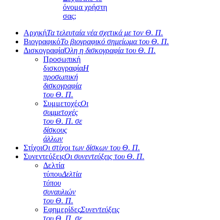
όνομα χρήστη
σας;
Αρχική
Τα τελευταία νέα σχετικά με τον Θ. Π.
Βιογραφικό
Το βιογραφικό σημείωμα του Θ. Π.
Δισκογραφία
Όλη η δισκογραφία του Θ. Π.
Προσωπική
δισκογραφία
Η
προσωπική
δισκογραφία
του Θ. Π.
Συμμετοχές
Οι
συμμετοχές
του Θ. Π. σε
δίσκους
άλλων
Στίχοι
Οι στίχοι των δίσκων του Θ. Π.
Συνεντεύξεις
Οι συνεντεύξεις του Θ. Π.
Δελτία
τύπου
Δελτία
τύπου
συναυλιών
του Θ. Π.
Εφημερίδες
Συνεντεύξεις
του Θ. Π. σε