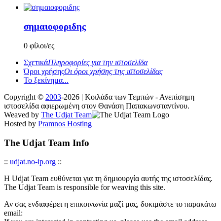
σημαιοφοριδης
0 φίλοι/ες
Σχετικά
Πληροφορίες για την ιστοσελίδα
Όροι χρήσης
Οι όροι χρήσης της ιστοσελίδας
Το ξεκίνημα...
Copyright ©
2003
-2026 | Κοιλάδα των Τεμπών - Ανεπίσημη
ιστοσελίδα αφιερωμένη στον Θανάση Παπακωνσταντίνου.
Weaved by
The Udjat Team
Hosted by
Pramnos Hosting
The Udjat Team Info
::
udjat.no-ip.org
::
Η Udjat Team ευθύνεται για τη δημιουργία αυτής της ιστοσελίδας.
The Udjat Team is responsible for weaving this site.
Αν σας ενδιαφέρει η επικοινωνία μαζί μας, δοκιμάστε το παρακάτω
email: