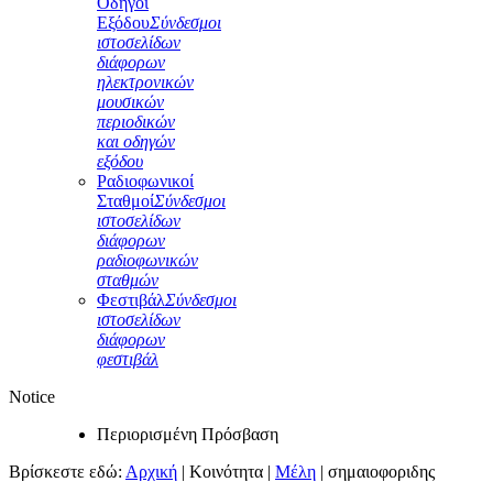
Οδηγοί
Εξόδου
Σύνδεσμοι
ιστοσελίδων
διάφορων
ηλεκτρονικών
μουσικών
περιοδικών
και οδηγών
εξόδου
Ραδιοφωνικοί
Σταθμοί
Σύνδεσμοι
ιστοσελίδων
διάφορων
ραδιοφωνικών
σταθμών
Φεστιβάλ
Σύνδεσμοι
ιστοσελίδων
διάφορων
φεστιβάλ
Notice
Περιορισμένη Πρόσβαση
Βρίσκεστε εδώ:
Αρχική
|
Κοινότητα
|
Μέλη
|
σημαιοφοριδης