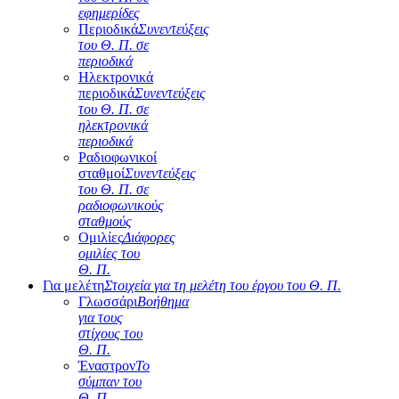
εφημερίδες
Περιοδικά
Συνεντεύξεις
του Θ. Π. σε
περιοδικά
Ηλεκτρονικά
περιοδικά
Συνεντεύξεις
του Θ. Π. σε
ηλεκτρονικά
περιοδικά
Ραδιοφωνικοί
σταθμοί
Συνεντεύξεις
του Θ. Π. σε
ραδιοφωνικούς
σταθμούς
Ομιλίες
Διάφορες
ομιλίες του
Θ. Π.
Για μελέτη
Στοιχεία για τη μελέτη του έργου του Θ. Π.
Γλωσσάρι
Βοήθημα
για τους
στίχους του
Θ. Π.
Έναστρον
Το
σύμπαν του
Θ. Π.