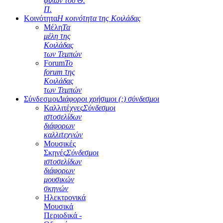
φίλων του Θ.
Π.
Κοινότητα
Η κοινότητα της Κοιλάδας
Μέλη
Τα
μέλη της
Κοιλάδας
των Τεμπών
Forum
Το
forum της
Κοιλάδας
των Τεμπών
Σύνδεσμοι
Διάφοροι χρήσιμοι (;) σύνδεσμοι
Καλλιτέχνες
Σύνδεσμοι
ιστοσελίδων
διάφορων
καλλιτεχνών
Μουσικές
Σκηνές
Σύνδεσμοι
ιστοσελίδων
διάφορων
μουσικών
σκηνών
Ηλεκτρονικά
Μουσικά
Περιοδικά -