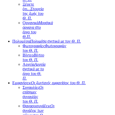
Ξέρετε
ότι...
Στοιχεία
της ζωής του
Θ. Π.
Οργανικά
Μουσικά
όργανα στο
έργο του
Θ.Π.
Πολυμέσα
Πολυμέσα σχετικά με τον Θ. Π.
Φωτογραφίες
Φωτογραφίες
του Θ. Π.
Βίντεο
Βίντεο
του Θ. Π.
Αρχεία
Αρχεία
σχετικά με το
έργο του Θ.
Π.
Εμφανίσεις
Οι ζωντανές εμφανίσεις του Θ. Π.
Συναυλίες
Οι
επίσημες
συναυλίες
του Θ. Π.
Θανασοσυνάξεις
Οι
συνάξεις των