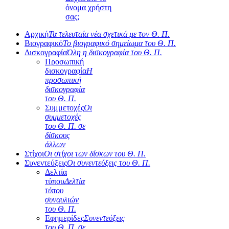
όνομα χρήστη
σας;
Αρχική
Τα τελευταία νέα σχετικά με τον Θ. Π.
Βιογραφικό
Το βιογραφικό σημείωμα του Θ. Π.
Δισκογραφία
Όλη η δισκογραφία του Θ. Π.
Προσωπική
δισκογραφία
Η
προσωπική
δισκογραφία
του Θ. Π.
Συμμετοχές
Οι
συμμετοχές
του Θ. Π. σε
δίσκους
άλλων
Στίχοι
Οι στίχοι των δίσκων του Θ. Π.
Συνεντεύξεις
Οι συνεντεύξεις του Θ. Π.
Δελτία
τύπου
Δελτία
τύπου
συναυλιών
του Θ. Π.
Εφημερίδες
Συνεντεύξεις
του Θ. Π. σε