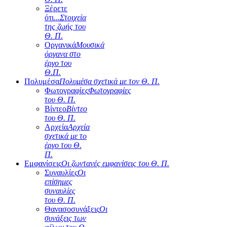
Ξέρετε
ότι...
Στοιχεία
της ζωής του
Θ. Π.
Οργανικά
Μουσικά
όργανα στο
έργο του
Θ.Π.
Πολυμέσα
Πολυμέσα σχετικά με τον Θ. Π.
Φωτογραφίες
Φωτογραφίες
του Θ. Π.
Βίντεο
Βίντεο
του Θ. Π.
Αρχεία
Αρχεία
σχετικά με το
έργο του Θ.
Π.
Εμφανίσεις
Οι ζωντανές εμφανίσεις του Θ. Π.
Συναυλίες
Οι
επίσημες
συναυλίες
του Θ. Π.
Θανασοσυνάξεις
Οι
συνάξεις των