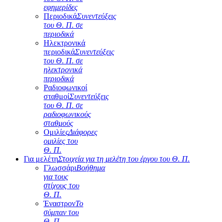
εφημερίδες
Περιοδικά
Συνεντεύξεις
του Θ. Π. σε
περιοδικά
Ηλεκτρονικά
περιοδικά
Συνεντεύξεις
του Θ. Π. σε
ηλεκτρονικά
περιοδικά
Ραδιοφωνικοί
σταθμοί
Συνεντεύξεις
του Θ. Π. σε
ραδιοφωνικούς
σταθμούς
Ομιλίες
Διάφορες
ομιλίες του
Θ. Π.
Για μελέτη
Στοιχεία για τη μελέτη του έργου του Θ. Π.
Γλωσσάρι
Βοήθημα
για τους
στίχους του
Θ. Π.
Έναστρον
Το
σύμπαν του
Θ. Π.