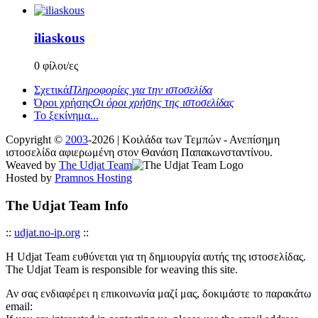
iliaskous
0 φίλοι/ες
Σχετικά
Πληροφορίες για την ιστοσελίδα
Όροι χρήσης
Οι όροι χρήσης της ιστοσελίδας
Το ξεκίνημα...
Copyright ©
2003
-2026 | Κοιλάδα των Τεμπών - Ανεπίσημη
ιστοσελίδα αφιερωμένη στον Θανάση Παπακωνσταντίνου.
Weaved by
The Udjat Team
Hosted by
Pramnos Hosting
The Udjat Team Info
::
udjat.no-ip.org
::
Η Udjat Team ευθύνεται για τη δημιουργία αυτής της ιστοσελίδας.
The Udjat Team is responsible for weaving this site.
Αν σας ενδιαφέρει η επικοινωνία μαζί μας, δοκιμάστε το παρακάτω
email: