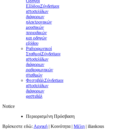
Οδηγοί
Εξόδου
Σύνδεσμοι
ιστοσελίδων
διάφορων
ηλεκτρονικών
μουσικών
περιοδικών
και οδηγών
εξόδου
Ραδιοφωνικοί
Σταθμοί
Σύνδεσμοι
ιστοσελίδων
διάφορων
ραδιοφωνικών
σταθμών
Φεστιβάλ
Σύνδεσμοι
ιστοσελίδων
διάφορων
φεστιβάλ
Notice
Περιορισμένη Πρόσβαση
Βρίσκεστε εδώ:
Αρχική
|
Κοινότητα
|
Μέλη
|
iliaskous