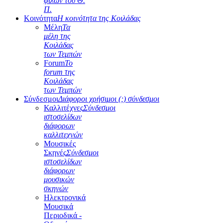
φίλων του Θ.
Π.
Κοινότητα
Η κοινότητα της Κοιλάδας
Μέλη
Τα
μέλη της
Κοιλάδας
των Τεμπών
Forum
Το
forum της
Κοιλάδας
των Τεμπών
Σύνδεσμοι
Διάφοροι χρήσιμοι (;) σύνδεσμοι
Καλλιτέχνες
Σύνδεσμοι
ιστοσελίδων
διάφορων
καλλιτεχνών
Μουσικές
Σκηνές
Σύνδεσμοι
ιστοσελίδων
διάφορων
μουσικών
σκηνών
Ηλεκτρονικά
Μουσικά
Περιοδικά -