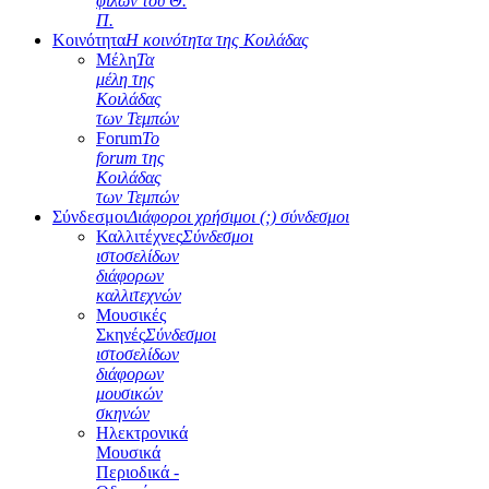
φίλων του Θ.
Π.
Κοινότητα
Η κοινότητα της Κοιλάδας
Μέλη
Τα
μέλη της
Κοιλάδας
των Τεμπών
Forum
Το
forum της
Κοιλάδας
των Τεμπών
Σύνδεσμοι
Διάφοροι χρήσιμοι (;) σύνδεσμοι
Καλλιτέχνες
Σύνδεσμοι
ιστοσελίδων
διάφορων
καλλιτεχνών
Μουσικές
Σκηνές
Σύνδεσμοι
ιστοσελίδων
διάφορων
μουσικών
σκηνών
Ηλεκτρονικά
Μουσικά
Περιοδικά -