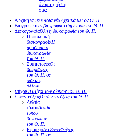
όνομα χρήστη
σας;
Αρχική
Τα τελευταία νέα σχετικά με τον Θ. Π.
Βιογραφικό
Το βιογραφικό σημείωμα του Θ. Π.
Δισκογραφία
Όλη η δισκογραφία του Θ. Π.
Προσωπική
δισκογραφία
Η
προσωπική
δισκογραφία
του Θ. Π.
Συμμετοχές
Οι
συμμετοχές
του Θ. Π. σε
δίσκους
άλλων
Στίχοι
Οι στίχοι των δίσκων του Θ. Π.
Συνεντεύξεις
Οι συνεντεύξεις του Θ. Π.
Δελτία
τύπου
Δελτία
τύπου
συναυλιών
του Θ. Π.
Εφημερίδες
Συνεντεύξεις
του Θ. Π. σε