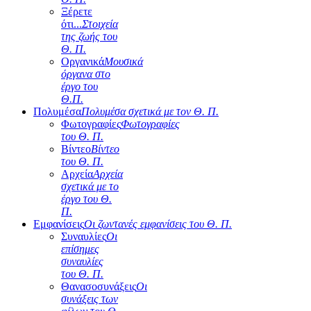
Ξέρετε
ότι...
Στοιχεία
της ζωής του
Θ. Π.
Οργανικά
Μουσικά
όργανα στο
έργο του
Θ.Π.
Πολυμέσα
Πολυμέσα σχετικά με τον Θ. Π.
Φωτογραφίες
Φωτογραφίες
του Θ. Π.
Βίντεο
Βίντεο
του Θ. Π.
Αρχεία
Αρχεία
σχετικά με το
έργο του Θ.
Π.
Εμφανίσεις
Οι ζωντανές εμφανίσεις του Θ. Π.
Συναυλίες
Οι
επίσημες
συναυλίες
του Θ. Π.
Θανασοσυνάξεις
Οι
συνάξεις των