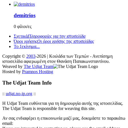
demitrios
0 φίλοι/ες
Σχετικά
Πληροφορίες για την ιστοσελίδα
Όροι χρήσης
Οι όροι χρήσης της ιστοσελίδας
Το ξεκίνημα...
Copyright ©
2003
-2026 | Κοιλάδα των Τεμπών - Ανεπίσημη
ιστοσελίδα αφιερωμένη στον Θανάση Παπακωνσταντίνου.
Weaved by
The Udjat Team
Hosted by
Pramnos Hosting
The Udjat Team Info
::
udjat.no-ip.org
::
Η Udjat Team ευθύνεται για τη δημιουργία αυτής της ιστοσελίδας.
The Udjat Team is responsible for weaving this site.
Αν σας ενδιαφέρει η επικοινωνία μαζί μας, δοκιμάστε το παρακάτω
email: