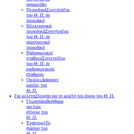
εφημερίδες
Περιοδικά
Συνεντεύξεις
του Θ. Π. σε
περιοδικά
Ηλεκτρονικά
περιοδικά
Συνεντεύξεις
του Θ. Π. σε
ηλεκτρονικά
περιοδικά
Ραδιοφωνικοί
σταθμοί
Συνεντεύξεις
του Θ. Π. σε
ραδιοφωνικούς
σταθμούς
Ομιλίες
Διάφορες
ομιλίες του
Θ. Π.
Για μελέτη
Στοιχεία για τη μελέτη του έργου του Θ. Π.
Γλωσσάρι
Βοήθημα
για τους
στίχους του
Θ. Π.
Έναστρον
Το
σύμπαν του
Θ. Π.