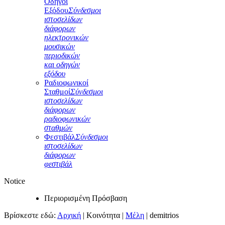
Οδηγοί
Εξόδου
Σύνδεσμοι
ιστοσελίδων
διάφορων
ηλεκτρονικών
μουσικών
περιοδικών
και οδηγών
εξόδου
Ραδιοφωνικοί
Σταθμοί
Σύνδεσμοι
ιστοσελίδων
διάφορων
ραδιοφωνικών
σταθμών
Φεστιβάλ
Σύνδεσμοι
ιστοσελίδων
διάφορων
φεστιβάλ
Notice
Περιορισμένη Πρόσβαση
Βρίσκεστε εδώ:
Αρχική
|
Κοινότητα
|
Μέλη
|
demitrios