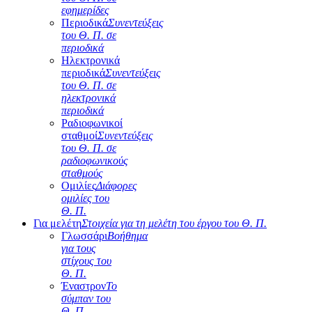
εφημερίδες
Περιοδικά
Συνεντεύξεις
του Θ. Π. σε
περιοδικά
Ηλεκτρονικά
περιοδικά
Συνεντεύξεις
του Θ. Π. σε
ηλεκτρονικά
περιοδικά
Ραδιοφωνικοί
σταθμοί
Συνεντεύξεις
του Θ. Π. σε
ραδιοφωνικούς
σταθμούς
Ομιλίες
Διάφορες
ομιλίες του
Θ. Π.
Για μελέτη
Στοιχεία για τη μελέτη του έργου του Θ. Π.
Γλωσσάρι
Βοήθημα
για τους
στίχους του
Θ. Π.
Έναστρον
Το
σύμπαν του
Θ. Π.