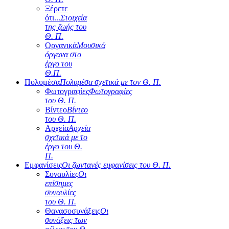
Ξέρετε
ότι...
Στοιχεία
της ζωής του
Θ. Π.
Οργανικά
Μουσικά
όργανα στο
έργο του
Θ.Π.
Πολυμέσα
Πολυμέσα σχετικά με τον Θ. Π.
Φωτογραφίες
Φωτογραφίες
του Θ. Π.
Βίντεο
Βίντεο
του Θ. Π.
Αρχεία
Αρχεία
σχετικά με το
έργο του Θ.
Π.
Εμφανίσεις
Οι ζωντανές εμφανίσεις του Θ. Π.
Συναυλίες
Οι
επίσημες
συναυλίες
του Θ. Π.
Θανασοσυνάξεις
Οι
συνάξεις των