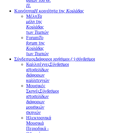
φίλων του Θ.
Π.
Κοινότητα
Η κοινότητα της Κοιλάδας
Μέλη
Τα
μέλη της
Κοιλάδας
των Τεμπών
Forum
Το
forum της
Κοιλάδας
των Τεμπών
Σύνδεσμοι
Διάφοροι χρήσιμοι (;) σύνδεσμοι
Καλλιτέχνες
Σύνδεσμοι
ιστοσελίδων
διάφορων
καλλιτεχνών
Μουσικές
Σκηνές
Σύνδεσμοι
ιστοσελίδων
διάφορων
μουσικών
σκηνών
Ηλεκτρονικά
Μουσικά
Περιοδικά -