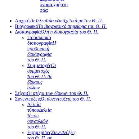
όνομα χρήστη
σας;
Αρχική
Τα τελευταία νέα σχετικά με τον Θ. Π.
Βιογραφικό
Το βιογραφικό σημείωμα του Θ. Π.
Δισκογραφία
Όλη η δισκογραφία του Θ. Π.
Προσωπική
δισκογραφία
Η
προσωπική
δισκογραφία
του Θ. Π.
Συμμετοχές
Οι
συμμετοχές
του Θ. Π. σε
δίσκους
άλλων
Στίχοι
Οι στίχοι των δίσκων του Θ. Π.
Συνεντεύξεις
Οι συνεντεύξεις του Θ. Π.
Δελτία
τύπου
Δελτία
τύπου
συναυλιών
του Θ. Π.
Εφημερίδες
Συνεντεύξεις
του Θ. Π. σε