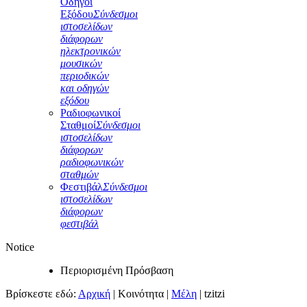
Οδηγοί
Εξόδου
Σύνδεσμοι
ιστοσελίδων
διάφορων
ηλεκτρονικών
μουσικών
περιοδικών
και οδηγών
εξόδου
Ραδιοφωνικοί
Σταθμοί
Σύνδεσμοι
ιστοσελίδων
διάφορων
ραδιοφωνικών
σταθμών
Φεστιβάλ
Σύνδεσμοι
ιστοσελίδων
διάφορων
φεστιβάλ
Notice
Περιορισμένη Πρόσβαση
Βρίσκεστε εδώ:
Αρχική
|
Κοινότητα
|
Μέλη
|
tzitzi