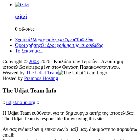
tzitzi
0 φίλοι/ες
Σχετικά
Πληροφορίες για την ιστοσελίδα
Όροι χρήσης
Οι όροι χρήσης της ιστοσελίδας
Το ξεκίνημα...
Copyright ©
2003
-2026 | Κοιλάδα των Τεμπών - Ανεπίσημη
ιστοσελίδα αφιερωμένη στον Θανάση Παπακωνσταντίνου.
Weaved by
The Udjat Team
Hosted by
Pramnos Hosting
The Udjat Team Info
::
udjat.no-ip.org
::
Η Udjat Team ευθύνεται για τη δημιουργία αυτής της ιστοσελίδας.
The Udjat Team is responsible for weaving this site.
Αν σας ενδιαφέρει η επικοινωνία μαζί μας, δοκιμάστε το παρακάτω
email: