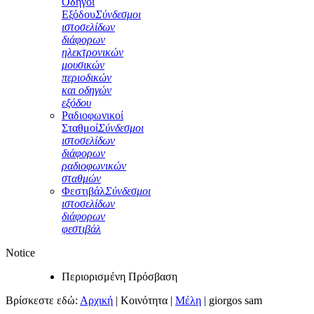
Οδηγοί
Εξόδου
Σύνδεσμοι
ιστοσελίδων
διάφορων
ηλεκτρονικών
μουσικών
περιοδικών
και οδηγών
εξόδου
Ραδιοφωνικοί
Σταθμοί
Σύνδεσμοι
ιστοσελίδων
διάφορων
ραδιοφωνικών
σταθμών
Φεστιβάλ
Σύνδεσμοι
ιστοσελίδων
διάφορων
φεστιβάλ
Notice
Περιορισμένη Πρόσβαση
Βρίσκεστε εδώ:
Αρχική
|
Κοινότητα
|
Μέλη
|
giorgos sam