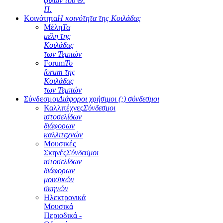
φίλων του Θ.
Π.
Κοινότητα
Η κοινότητα της Κοιλάδας
Μέλη
Τα
μέλη της
Κοιλάδας
των Τεμπών
Forum
Το
forum της
Κοιλάδας
των Τεμπών
Σύνδεσμοι
Διάφοροι χρήσιμοι (;) σύνδεσμοι
Καλλιτέχνες
Σύνδεσμοι
ιστοσελίδων
διάφορων
καλλιτεχνών
Μουσικές
Σκηνές
Σύνδεσμοι
ιστοσελίδων
διάφορων
μουσικών
σκηνών
Ηλεκτρονικά
Μουσικά
Περιοδικά -