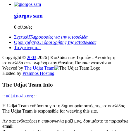
giorgos sam
0 φίλοι/ες
Σχετικά
Πληροφορίες για την ιστοσελίδα
Όροι χρήσης
Οι όροι χρήσης της ιστοσελίδας
Το ξεκίνημα...
Copyright ©
2003
-2026 | Κοιλάδα των Τεμπών - Ανεπίσημη
ιστοσελίδα αφιερωμένη στον Θανάση Παπακωνσταντίνου.
Weaved by
The Udjat Team
Hosted by
Pramnos Hosting
The Udjat Team Info
::
udjat.no-ip.org
::
Η Udjat Team ευθύνεται για τη δημιουργία αυτής της ιστοσελίδας.
The Udjat Team is responsible for weaving this site.
Αν σας ενδιαφέρει η επικοινωνία μαζί μας, δοκιμάστε το παρακάτω
email: