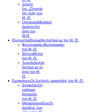
Ξέρετε
ότι...
Στοιχεία
της ζωής του
Θ. Π.
Οργανικά
Μουσικά
όργανα στο
έργο του
Θ.Π.
Πολυμέσα
Πολυμέσα σχετικά με τον Θ. Π.
Φωτογραφίες
Φωτογραφίες
του Θ. Π.
Βίντεο
Βίντεο
του Θ. Π.
Αρχεία
Αρχεία
σχετικά με το
έργο του Θ.
Π.
Εμφανίσεις
Οι ζωντανές εμφανίσεις του Θ. Π.
Συναυλίες
Οι
επίσημες
συναυλίες
του Θ. Π.
Θανασοσυνάξεις
Οι
συνάξεις των