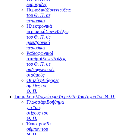
εφημερίδες
Περιοδικά
Συνεντεύξεις
του Θ. Π. σε
περιοδικά
Ηλεκτρονικά
περιοδικά
Συνεντεύξεις
του Θ. Π. σε
ηλεκτρονικά
περιοδικά
Ραδιοφωνικοί
σταθμοί
Συνεντεύξεις
του Θ. Π. σε
ραδιοφωνικούς
σταθμούς
Ομιλίες
Διάφορες
ομιλίες του
Θ. Π.
Για μελέτη
Στοιχεία για τη μελέτη του έργου του Θ. Π.
Γλωσσάρι
Βοήθημα
για τους
στίχους του
Θ. Π.
Έναστρον
Το
σύμπαν του
Θ. Π.