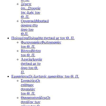
Ξέρετε
ότι...
Στοιχεία
της ζωής του
Θ. Π.
Οργανικά
Μουσικά
όργανα στο
έργο του
Θ.Π.
Πολυμέσα
Πολυμέσα σχετικά με τον Θ. Π.
Φωτογραφίες
Φωτογραφίες
του Θ. Π.
Βίντεο
Βίντεο
του Θ. Π.
Αρχεία
Αρχεία
σχετικά με το
έργο του Θ.
Π.
Εμφανίσεις
Οι ζωντανές εμφανίσεις του Θ. Π.
Συναυλίες
Οι
επίσημες
συναυλίες
του Θ. Π.
Θανασοσυνάξεις
Οι
συνάξεις των