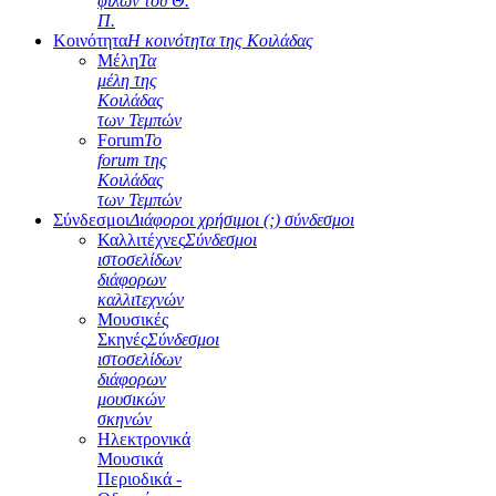
φίλων του Θ.
Π.
Κοινότητα
Η κοινότητα της Κοιλάδας
Μέλη
Τα
μέλη της
Κοιλάδας
των Τεμπών
Forum
Το
forum της
Κοιλάδας
των Τεμπών
Σύνδεσμοι
Διάφοροι χρήσιμοι (;) σύνδεσμοι
Καλλιτέχνες
Σύνδεσμοι
ιστοσελίδων
διάφορων
καλλιτεχνών
Μουσικές
Σκηνές
Σύνδεσμοι
ιστοσελίδων
διάφορων
μουσικών
σκηνών
Ηλεκτρονικά
Μουσικά
Περιοδικά -