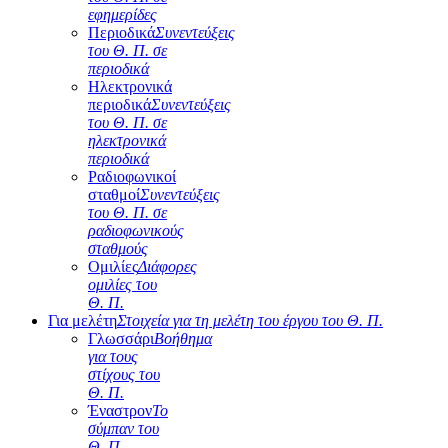
εφημερίδες
Περιοδικά
Συνεντεύξεις
του Θ. Π. σε
περιοδικά
Ηλεκτρονικά
περιοδικά
Συνεντεύξεις
του Θ. Π. σε
ηλεκτρονικά
περιοδικά
Ραδιοφωνικοί
σταθμοί
Συνεντεύξεις
του Θ. Π. σε
ραδιοφωνικούς
σταθμούς
Ομιλίες
Διάφορες
ομιλίες του
Θ. Π.
Για μελέτη
Στοιχεία για τη μελέτη του έργου του Θ. Π.
Γλωσσάρι
Βοήθημα
για τους
στίχους του
Θ. Π.
Έναστρον
Το
σύμπαν του
Θ. Π.