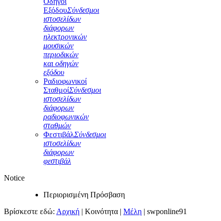
Οδηγοί
Εξόδου
Σύνδεσμοι
ιστοσελίδων
διάφορων
ηλεκτρονικών
μουσικών
περιοδικών
και οδηγών
εξόδου
Ραδιοφωνικοί
Σταθμοί
Σύνδεσμοι
ιστοσελίδων
διάφορων
ραδιοφωνικών
σταθμών
Φεστιβάλ
Σύνδεσμοι
ιστοσελίδων
διάφορων
φεστιβάλ
Notice
Περιορισμένη Πρόσβαση
Βρίσκεστε εδώ:
Αρχική
|
Κοινότητα
|
Μέλη
|
swponline91