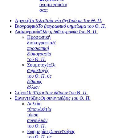
όνομα χρήστη
σας;
Αρχική
Τα τελευταία νέα σχετικά με τον Θ. Π.
Βιογραφικό
Το βιογραφικό σημείωμα του Θ. Π.
Δισκογραφία
Όλη η δισκογραφία του Θ. Π.
Προσωπική
δισκογραφία
Η
προσωπική
δισκογραφία
του Θ. Π.
Συμμετοχές
Οι
συμμετοχές
του Θ. Π. σε
δίσκους
άλλων
Στίχοι
Οι στίχοι των δίσκων του Θ. Π.
Συνεντεύξεις
Οι συνεντεύξεις του Θ. Π.
Δελτία
τύπου
Δελτία
τύπου
συναυλιών
του Θ. Π.
Εφημερίδες
Συνεντεύξεις
του Θ. Π. σε