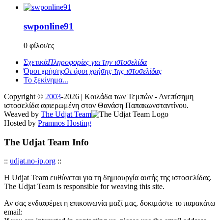
swponline91
0 φίλοι/ες
Σχετικά
Πληροφορίες για την ιστοσελίδα
Όροι χρήσης
Οι όροι χρήσης της ιστοσελίδας
Το ξεκίνημα...
Copyright ©
2003
-2026 | Κοιλάδα των Τεμπών - Ανεπίσημη
ιστοσελίδα αφιερωμένη στον Θανάση Παπακωνσταντίνου.
Weaved by
The Udjat Team
Hosted by
Pramnos Hosting
The Udjat Team Info
::
udjat.no-ip.org
::
Η Udjat Team ευθύνεται για τη δημιουργία αυτής της ιστοσελίδας.
The Udjat Team is responsible for weaving this site.
Αν σας ενδιαφέρει η επικοινωνία μαζί μας, δοκιμάστε το παρακάτω
email: