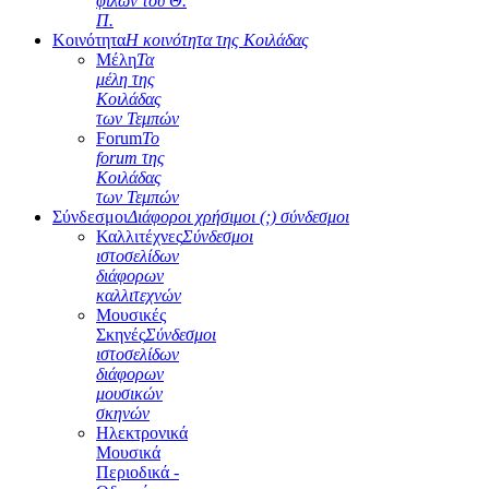
φίλων του Θ.
Π.
Κοινότητα
Η κοινότητα της Κοιλάδας
Μέλη
Τα
μέλη της
Κοιλάδας
των Τεμπών
Forum
Το
forum της
Κοιλάδας
των Τεμπών
Σύνδεσμοι
Διάφοροι χρήσιμοι (;) σύνδεσμοι
Καλλιτέχνες
Σύνδεσμοι
ιστοσελίδων
διάφορων
καλλιτεχνών
Μουσικές
Σκηνές
Σύνδεσμοι
ιστοσελίδων
διάφορων
μουσικών
σκηνών
Ηλεκτρονικά
Μουσικά
Περιοδικά -