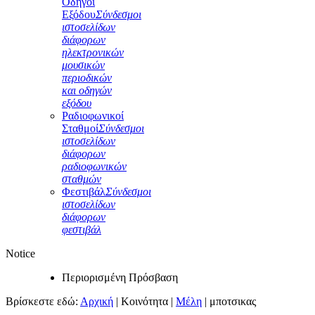
Οδηγοί
Εξόδου
Σύνδεσμοι
ιστοσελίδων
διάφορων
ηλεκτρονικών
μουσικών
περιοδικών
και οδηγών
εξόδου
Ραδιοφωνικοί
Σταθμοί
Σύνδεσμοι
ιστοσελίδων
διάφορων
ραδιοφωνικών
σταθμών
Φεστιβάλ
Σύνδεσμοι
ιστοσελίδων
διάφορων
φεστιβάλ
Notice
Περιορισμένη Πρόσβαση
Βρίσκεστε εδώ:
Αρχική
|
Κοινότητα
|
Μέλη
|
μποτσικας