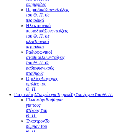
εφημερίδες
Περιοδικά
Συνεντεύξεις
του Θ. Π. σε
περιοδικά
Ηλεκτρονικά
περιοδικά
Συνεντεύξεις
του Θ. Π. σε
ηλεκτρονικά
περιοδικά
Ραδιοφωνικοί
σταθμοί
Συνεντεύξεις
του Θ. Π. σε
ραδιοφωνικούς
σταθμούς
Ομιλίες
Διάφορες
ομιλίες του
Θ. Π.
Για μελέτη
Στοιχεία για τη μελέτη του έργου του Θ. Π.
Γλωσσάρι
Βοήθημα
για τους
στίχους του
Θ. Π.
Έναστρον
Το
σύμπαν του
Θ. Π.