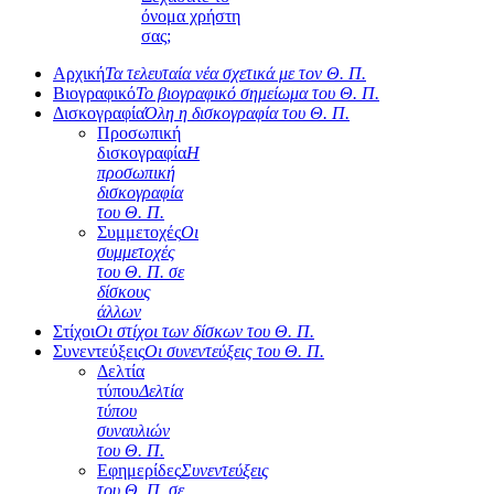
όνομα χρήστη
σας;
Αρχική
Τα τελευταία νέα σχετικά με τον Θ. Π.
Βιογραφικό
Το βιογραφικό σημείωμα του Θ. Π.
Δισκογραφία
Όλη η δισκογραφία του Θ. Π.
Προσωπική
δισκογραφία
Η
προσωπική
δισκογραφία
του Θ. Π.
Συμμετοχές
Οι
συμμετοχές
του Θ. Π. σε
δίσκους
άλλων
Στίχοι
Οι στίχοι των δίσκων του Θ. Π.
Συνεντεύξεις
Οι συνεντεύξεις του Θ. Π.
Δελτία
τύπου
Δελτία
τύπου
συναυλιών
του Θ. Π.
Εφημερίδες
Συνεντεύξεις
του Θ. Π. σε