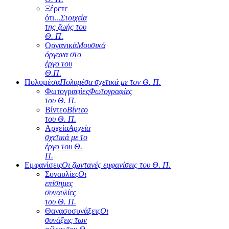
Ξέρετε
ότι...
Στοιχεία
της ζωής του
Θ. Π.
Οργανικά
Μουσικά
όργανα στο
έργο του
Θ.Π.
Πολυμέσα
Πολυμέσα σχετικά με τον Θ. Π.
Φωτογραφίες
Φωτογραφίες
του Θ. Π.
Βίντεο
Βίντεο
του Θ. Π.
Αρχεία
Αρχεία
σχετικά με το
έργο του Θ.
Π.
Εμφανίσεις
Οι ζωντανές εμφανίσεις του Θ. Π.
Συναυλίες
Οι
επίσημες
συναυλίες
του Θ. Π.
Θανασοσυνάξεις
Οι
συνάξεις των