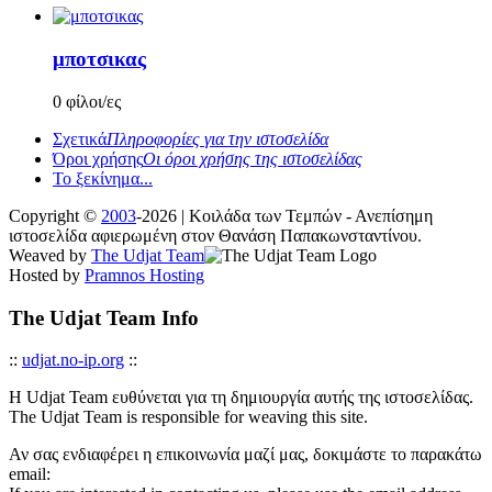
μποτσικας
0 φίλοι/ες
Σχετικά
Πληροφορίες για την ιστοσελίδα
Όροι χρήσης
Οι όροι χρήσης της ιστοσελίδας
Το ξεκίνημα...
Copyright ©
2003
-2026 | Κοιλάδα των Τεμπών - Ανεπίσημη
ιστοσελίδα αφιερωμένη στον Θανάση Παπακωνσταντίνου.
Weaved by
The Udjat Team
Hosted by
Pramnos Hosting
The Udjat Team Info
::
udjat.no-ip.org
::
Η Udjat Team ευθύνεται για τη δημιουργία αυτής της ιστοσελίδας.
The Udjat Team is responsible for weaving this site.
Αν σας ενδιαφέρει η επικοινωνία μαζί μας, δοκιμάστε το παρακάτω
email: