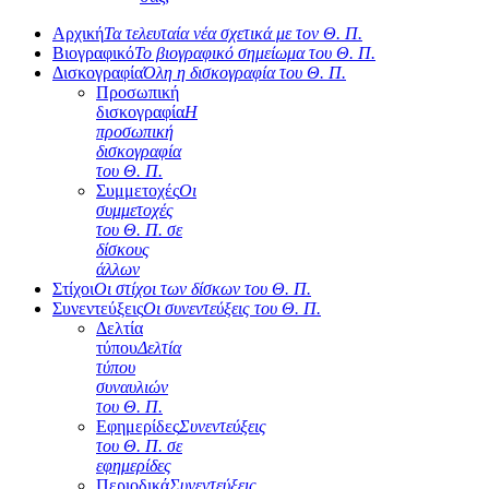
Αρχική
Τα τελευταία νέα σχετικά με τον Θ. Π.
Βιογραφικό
Το βιογραφικό σημείωμα του Θ. Π.
Δισκογραφία
Όλη η δισκογραφία του Θ. Π.
Προσωπική
δισκογραφία
Η
προσωπική
δισκογραφία
του Θ. Π.
Συμμετοχές
Οι
συμμετοχές
του Θ. Π. σε
δίσκους
άλλων
Στίχοι
Οι στίχοι των δίσκων του Θ. Π.
Συνεντεύξεις
Οι συνεντεύξεις του Θ. Π.
Δελτία
τύπου
Δελτία
τύπου
συναυλιών
του Θ. Π.
Εφημερίδες
Συνεντεύξεις
του Θ. Π. σε
εφημερίδες
Περιοδικά
Συνεντεύξεις