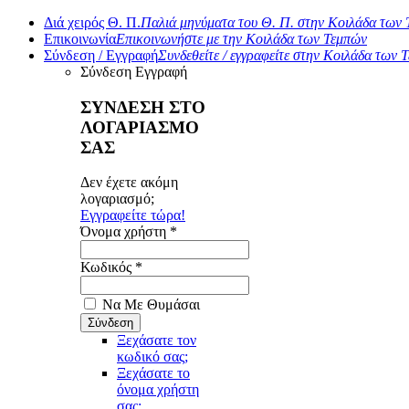
Διά χειρός Θ. Π.
Παλιά μηνύματα του Θ. Π. στην Κοιλάδα των
Επικοινωνία
Επικοινωνήστε με την Κοιλάδα των Τεμπών
Σύνδεση / Εγγραφή
Συνδεθείτε / εγγραφείτε στην Κοιλάδα των 
Σύνδεση
Εγγραφή
ΣΥΝΔΕΣΗ ΣΤΟ
ΛΟΓΑΡΙΑΣΜΟ
ΣΑΣ
Δεν έχετε ακόμη
λογαριασμό;
Εγγραφείτε τώρα!
Όνομα χρήστη *
Κωδικός *
Να Με Θυμάσαι
Ξεχάσατε τον
κωδικό σας;
Ξεχάσατε το
όνομα χρήστη
σας;