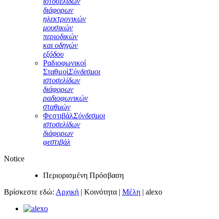
ιστοσελίδων
διάφορων
ηλεκτρονικών
μουσικών
περιοδικών
και οδηγών
εξόδου
Ραδιοφωνικοί
Σταθμοί
Σύνδεσμοι
ιστοσελίδων
διάφορων
ραδιοφωνικών
σταθμών
Φεστιβάλ
Σύνδεσμοι
ιστοσελίδων
διάφορων
φεστιβάλ
Notice
Περιορισμένη Πρόσβαση
Βρίσκεστε εδώ:
Αρχική
|
Κοινότητα
|
Μέλη
|
alexo