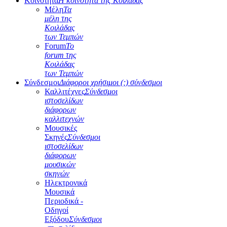
Κοινότητα
Η κοινότητα της Κοιλάδας
Μέλη
Τα
μέλη της
Κοιλάδας
των Τεμπών
Forum
Το
forum της
Κοιλάδας
των Τεμπών
Σύνδεσμοι
Διάφοροι χρήσιμοι (;) σύνδεσμοι
Καλλιτέχνες
Σύνδεσμοι
ιστοσελίδων
διάφορων
καλλιτεχνών
Μουσικές
Σκηνές
Σύνδεσμοι
ιστοσελίδων
διάφορων
μουσικών
σκηνών
Ηλεκτρονικά
Μουσικά
Περιοδικά -
Οδηγοί
Εξόδου
Σύνδεσμοι