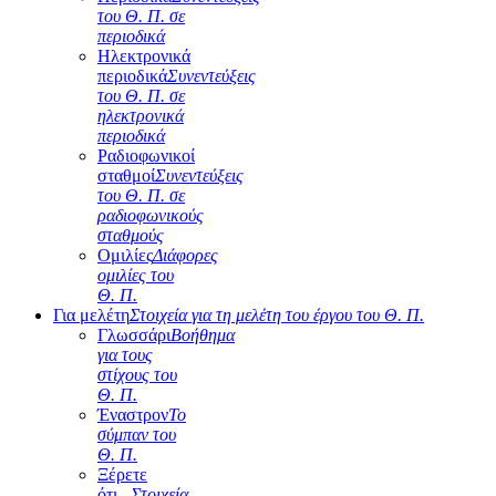
του Θ. Π. σε
περιοδικά
Ηλεκτρονικά
περιοδικά
Συνεντεύξεις
του Θ. Π. σε
ηλεκτρονικά
περιοδικά
Ραδιοφωνικοί
σταθμοί
Συνεντεύξεις
του Θ. Π. σε
ραδιοφωνικούς
σταθμούς
Ομιλίες
Διάφορες
ομιλίες του
Θ. Π.
Για μελέτη
Στοιχεία για τη μελέτη του έργου του Θ. Π.
Γλωσσάρι
Βοήθημα
για τους
στίχους του
Θ. Π.
Έναστρον
Το
σύμπαν του
Θ. Π.
Ξέρετε
ότι...
Στοιχεία