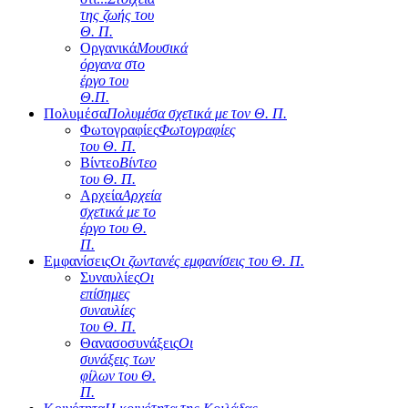
της ζωής του
Θ. Π.
Οργανικά
Μουσικά
όργανα στο
έργο του
Θ.Π.
Πολυμέσα
Πολυμέσα σχετικά με τον Θ. Π.
Φωτογραφίες
Φωτογραφίες
του Θ. Π.
Βίντεο
Βίντεο
του Θ. Π.
Αρχεία
Αρχεία
σχετικά με το
έργο του Θ.
Π.
Εμφανίσεις
Οι ζωντανές εμφανίσεις του Θ. Π.
Συναυλίες
Οι
επίσημες
συναυλίες
του Θ. Π.
Θανασοσυνάξεις
Οι
συνάξεις των
φίλων του Θ.
Π.