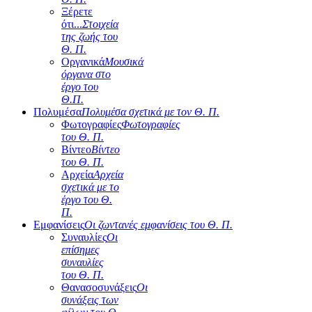
Ξέρετε
ότι...
Στοιχεία
της ζωής του
Θ. Π.
Οργανικά
Μουσικά
όργανα στο
έργο του
Θ.Π.
Πολυμέσα
Πολυμέσα σχετικά με τον Θ. Π.
Φωτογραφίες
Φωτογραφίες
του Θ. Π.
Βίντεο
Βίντεο
του Θ. Π.
Αρχεία
Αρχεία
σχετικά με το
έργο του Θ.
Π.
Εμφανίσεις
Οι ζωντανές εμφανίσεις του Θ. Π.
Συναυλίες
Οι
επίσημες
συναυλίες
του Θ. Π.
Θανασοσυνάξεις
Οι
συνάξεις των