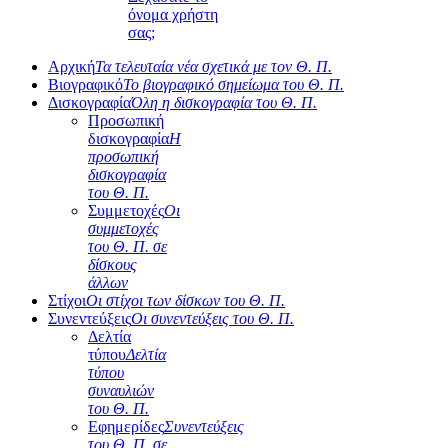
όνομα χρήστη
σας;
Αρχική
Τα τελευταία νέα σχετικά με τον Θ. Π.
Βιογραφικό
Το βιογραφικό σημείωμα του Θ. Π.
Δισκογραφία
Όλη η δισκογραφία του Θ. Π.
Προσωπική
δισκογραφία
Η
προσωπική
δισκογραφία
του Θ. Π.
Συμμετοχές
Οι
συμμετοχές
του Θ. Π. σε
δίσκους
άλλων
Στίχοι
Οι στίχοι των δίσκων του Θ. Π.
Συνεντεύξεις
Οι συνεντεύξεις του Θ. Π.
Δελτία
τύπου
Δελτία
τύπου
συναυλιών
του Θ. Π.
Εφημερίδες
Συνεντεύξεις
του Θ. Π. σε