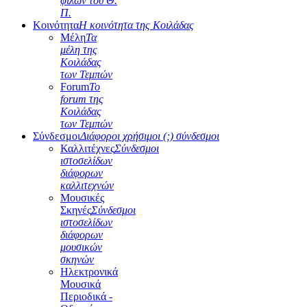
φίλων του Θ.
Π.
Κοινότητα
Η κοινότητα της Κοιλάδας
Μέλη
Τα
μέλη της
Κοιλάδας
των Τεμπών
Forum
Το
forum της
Κοιλάδας
των Τεμπών
Σύνδεσμοι
Διάφοροι χρήσιμοι (;) σύνδεσμοι
Καλλιτέχνες
Σύνδεσμοι
ιστοσελίδων
διάφορων
καλλιτεχνών
Μουσικές
Σκηνές
Σύνδεσμοι
ιστοσελίδων
διάφορων
μουσικών
σκηνών
Ηλεκτρονικά
Μουσικά
Περιοδικά -