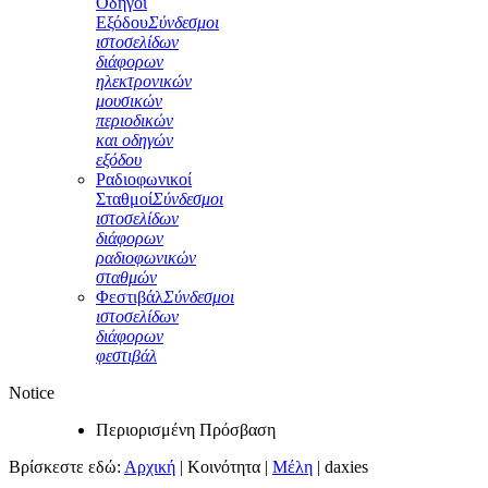
Οδηγοί
Εξόδου
Σύνδεσμοι
ιστοσελίδων
διάφορων
ηλεκτρονικών
μουσικών
περιοδικών
και οδηγών
εξόδου
Ραδιοφωνικοί
Σταθμοί
Σύνδεσμοι
ιστοσελίδων
διάφορων
ραδιοφωνικών
σταθμών
Φεστιβάλ
Σύνδεσμοι
ιστοσελίδων
διάφορων
φεστιβάλ
Notice
Περιορισμένη Πρόσβαση
Βρίσκεστε εδώ:
Αρχική
|
Κοινότητα
|
Μέλη
|
daxies