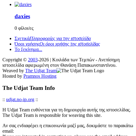
daxies
0 φίλοι/ες
Σχετικά
Πληροφορίες για την ιστοσελίδα
Όροι χρήσης
Οι όροι χρήσης της ιστοσελίδας
Το ξεκίνημα...
Copyright ©
2003
-2026 | Κοιλάδα των Τεμπών - Ανεπίσημη
ιστοσελίδα αφιερωμένη στον Θανάση Παπακωνσταντίνου.
Weaved by
The Udjat Team
Hosted by
Pramnos Hosting
The Udjat Team Info
::
udjat.no-ip.org
::
Η Udjat Team ευθύνεται για τη δημιουργία αυτής της ιστοσελίδας.
The Udjat Team is responsible for weaving this site.
Αν σας ενδιαφέρει η επικοινωνία μαζί μας, δοκιμάστε το παρακάτω
email: