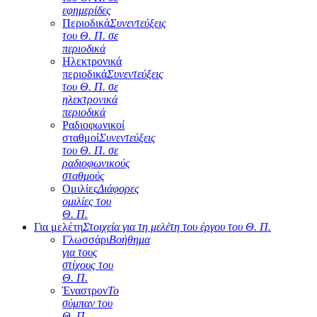
εφημερίδες
Περιοδικά
Συνεντεύξεις
του Θ. Π. σε
περιοδικά
Ηλεκτρονικά
περιοδικά
Συνεντεύξεις
του Θ. Π. σε
ηλεκτρονικά
περιοδικά
Ραδιοφωνικοί
σταθμοί
Συνεντεύξεις
του Θ. Π. σε
ραδιοφωνικούς
σταθμούς
Ομιλίες
Διάφορες
ομιλίες του
Θ. Π.
Για μελέτη
Στοιχεία για τη μελέτη του έργου του Θ. Π.
Γλωσσάρι
Βοήθημα
για τους
στίχους του
Θ. Π.
Έναστρον
Το
σύμπαν του
Θ. Π.