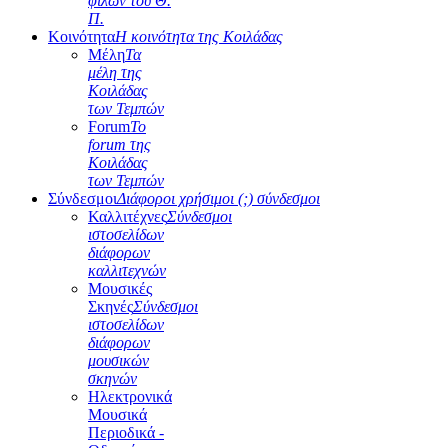
φίλων του Θ.
Π.
Κοινότητα
Η κοινότητα της Κοιλάδας
Μέλη
Τα
μέλη της
Κοιλάδας
των Τεμπών
Forum
Το
forum της
Κοιλάδας
των Τεμπών
Σύνδεσμοι
Διάφοροι χρήσιμοι (;) σύνδεσμοι
Καλλιτέχνες
Σύνδεσμοι
ιστοσελίδων
διάφορων
καλλιτεχνών
Μουσικές
Σκηνές
Σύνδεσμοι
ιστοσελίδων
διάφορων
μουσικών
σκηνών
Ηλεκτρονικά
Μουσικά
Περιοδικά -