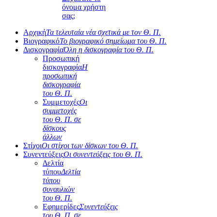
όνομα χρήστη
σας;
Αρχική
Τα τελευταία νέα σχετικά με τον Θ. Π.
Βιογραφικό
Το βιογραφικό σημείωμα του Θ. Π.
Δισκογραφία
Όλη η δισκογραφία του Θ. Π.
Προσωπική
δισκογραφία
Η
προσωπική
δισκογραφία
του Θ. Π.
Συμμετοχές
Οι
συμμετοχές
του Θ. Π. σε
δίσκους
άλλων
Στίχοι
Οι στίχοι των δίσκων του Θ. Π.
Συνεντεύξεις
Οι συνεντεύξεις του Θ. Π.
Δελτία
τύπου
Δελτία
τύπου
συναυλιών
του Θ. Π.
Εφημερίδες
Συνεντεύξεις
του Θ. Π. σε