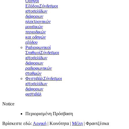
Οδηγοί
Εξόδου
Σύνδεσμοι
ιστοσελίδων
διάφορων
ηλεκτρονικών
μουσικών
περιοδικών
και οδηγών
εξόδου
Ραδιοφωνικοί
Σταθμοί
Σύνδεσμοι
ιστοσελίδων
διάφορων
ραδιοφωνικών
σταθμών
Φεστιβάλ
Σύνδεσμοι
ιστοσελίδων
διάφορων
φεστιβάλ
Notice
Περιορισμένη Πρόσβαση
Βρίσκεστε εδώ:
Αρχική
|
Κοινότητα
|
Μέλη
|
Φραντζέσκα