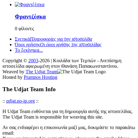
Φραντζέσκα
0 φίλοι/ες
Σχετικά
Πληροφορίες για την ιστοσελίδα
Όροι χρήσης
Οι όροι χρήσης της ιστοσελίδας
Το ξεκίνημα...
Copyright ©
2003
-2026 | Κοιλάδα των Τεμπών - Ανεπίσημη
ιστοσελίδα αφιερωμένη στον Θανάση Παπακωνσταντίνου.
Weaved by
The Udjat Team
Hosted by
Pramnos Hosting
The Udjat Team Info
::
udjat.no-ip.org
::
Η Udjat Team ευθύνεται για τη δημιουργία αυτής της ιστοσελίδας.
The Udjat Team is responsible for weaving this site.
Αν σας ενδιαφέρει η επικοινωνία μαζί μας, δοκιμάστε το παρακάτω
email: