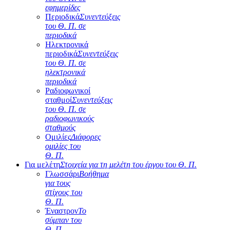
εφημερίδες
Περιοδικά
Συνεντεύξεις
του Θ. Π. σε
περιοδικά
Ηλεκτρονικά
περιοδικά
Συνεντεύξεις
του Θ. Π. σε
ηλεκτρονικά
περιοδικά
Ραδιοφωνικοί
σταθμοί
Συνεντεύξεις
του Θ. Π. σε
ραδιοφωνικούς
σταθμούς
Ομιλίες
Διάφορες
ομιλίες του
Θ. Π.
Για μελέτη
Στοιχεία για τη μελέτη του έργου του Θ. Π.
Γλωσσάρι
Βοήθημα
για τους
στίχους του
Θ. Π.
Έναστρον
Το
σύμπαν του
Θ. Π.