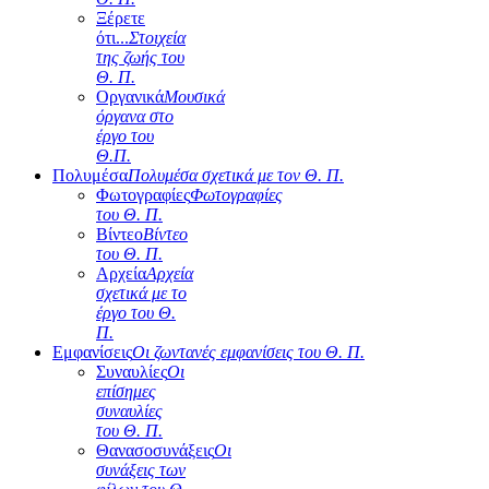
Ξέρετε
ότι...
Στοιχεία
της ζωής του
Θ. Π.
Οργανικά
Μουσικά
όργανα στο
έργο του
Θ.Π.
Πολυμέσα
Πολυμέσα σχετικά με τον Θ. Π.
Φωτογραφίες
Φωτογραφίες
του Θ. Π.
Βίντεο
Βίντεο
του Θ. Π.
Αρχεία
Αρχεία
σχετικά με το
έργο του Θ.
Π.
Εμφανίσεις
Οι ζωντανές εμφανίσεις του Θ. Π.
Συναυλίες
Οι
επίσημες
συναυλίες
του Θ. Π.
Θανασοσυνάξεις
Οι
συνάξεις των