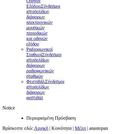
Οδηγοί
Εξόδου
Σύνδεσμοι
ιστοσελίδων
διάφορων
ηλεκτρονικών
μουσικών
περιοδικών
και οδηγών
εξόδου
Ραδιοφωνικοί
Σταθμοί
Σύνδεσμοι
ιστοσελίδων
διάφορων
ραδιοφωνικών
σταθμών
Φεστιβάλ
Σύνδεσμοι
ιστοσελίδων
διάφορων
φεστιβάλ
Notice
Περιορισμένη Πρόσβαση
Βρίσκεστε εδώ:
Αρχική
|
Κοινότητα
|
Μέλη
|
anastopan