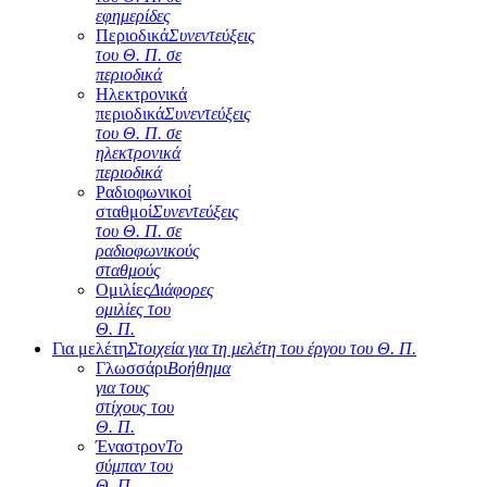
εφημερίδες
Περιοδικά
Συνεντεύξεις
του Θ. Π. σε
περιοδικά
Ηλεκτρονικά
περιοδικά
Συνεντεύξεις
του Θ. Π. σε
ηλεκτρονικά
περιοδικά
Ραδιοφωνικοί
σταθμοί
Συνεντεύξεις
του Θ. Π. σε
ραδιοφωνικούς
σταθμούς
Ομιλίες
Διάφορες
ομιλίες του
Θ. Π.
Για μελέτη
Στοιχεία για τη μελέτη του έργου του Θ. Π.
Γλωσσάρι
Βοήθημα
για τους
στίχους του
Θ. Π.
Έναστρον
Το
σύμπαν του
Θ. Π.