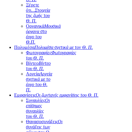
Ξέρετε
ότι...
Στοιχεία
της ζωής του
Θ. Π.
Οργανικά
Μουσικά
όργανα στο
έργο του
Θ.Π.
Πολυμέσα
Πολυμέσα σχετικά με τον Θ. Π.
Φωτογραφίες
Φωτογραφίες
του Θ. Π.
Βίντεο
Βίντεο
του Θ. Π.
Αρχεία
Αρχεία
σχετικά με το
έργο του Θ.
Π.
Εμφανίσεις
Οι ζωντανές εμφανίσεις του Θ. Π.
Συναυλίες
Οι
επίσημες
συναυλίες
του Θ. Π.
Θανασοσυνάξεις
Οι
συνάξεις των