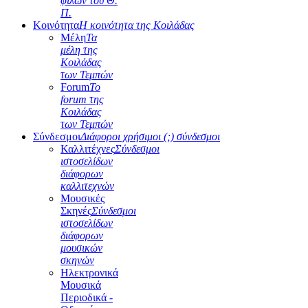
φίλων του Θ.
Π.
Κοινότητα
Η κοινότητα της Κοιλάδας
Μέλη
Τα
μέλη της
Κοιλάδας
των Τεμπών
Forum
Το
forum της
Κοιλάδας
των Τεμπών
Σύνδεσμοι
Διάφοροι χρήσιμοι (;) σύνδεσμοι
Καλλιτέχνες
Σύνδεσμοι
ιστοσελίδων
διάφορων
καλλιτεχνών
Μουσικές
Σκηνές
Σύνδεσμοι
ιστοσελίδων
διάφορων
μουσικών
σκηνών
Ηλεκτρονικά
Μουσικά
Περιοδικά -