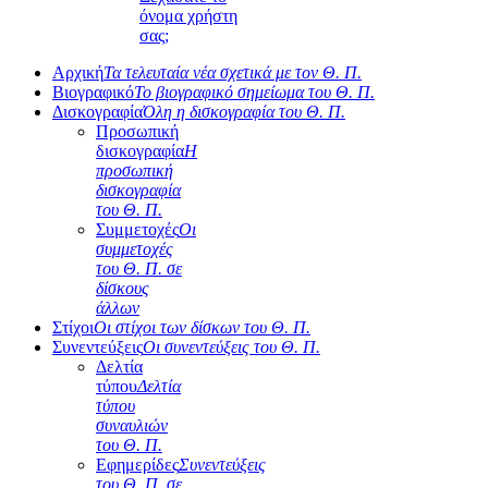
όνομα χρήστη
σας;
Αρχική
Τα τελευταία νέα σχετικά με τον Θ. Π.
Βιογραφικό
Το βιογραφικό σημείωμα του Θ. Π.
Δισκογραφία
Όλη η δισκογραφία του Θ. Π.
Προσωπική
δισκογραφία
Η
προσωπική
δισκογραφία
του Θ. Π.
Συμμετοχές
Οι
συμμετοχές
του Θ. Π. σε
δίσκους
άλλων
Στίχοι
Οι στίχοι των δίσκων του Θ. Π.
Συνεντεύξεις
Οι συνεντεύξεις του Θ. Π.
Δελτία
τύπου
Δελτία
τύπου
συναυλιών
του Θ. Π.
Εφημερίδες
Συνεντεύξεις
του Θ. Π. σε