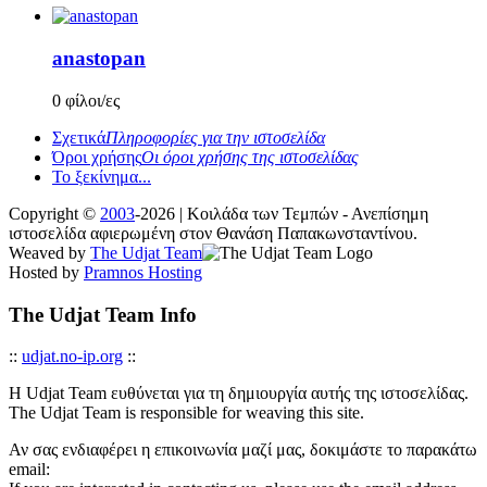
anastopan
0 φίλοι/ες
Σχετικά
Πληροφορίες για την ιστοσελίδα
Όροι χρήσης
Οι όροι χρήσης της ιστοσελίδας
Το ξεκίνημα...
Copyright ©
2003
-2026 | Κοιλάδα των Τεμπών - Ανεπίσημη
ιστοσελίδα αφιερωμένη στον Θανάση Παπακωνσταντίνου.
Weaved by
The Udjat Team
Hosted by
Pramnos Hosting
The Udjat Team Info
::
udjat.no-ip.org
::
Η Udjat Team ευθύνεται για τη δημιουργία αυτής της ιστοσελίδας.
The Udjat Team is responsible for weaving this site.
Αν σας ενδιαφέρει η επικοινωνία μαζί μας, δοκιμάστε το παρακάτω
email: