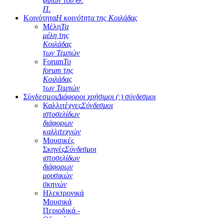
φίλων του Θ.
Π.
Κοινότητα
Η κοινότητα της Κοιλάδας
Μέλη
Τα
μέλη της
Κοιλάδας
των Τεμπών
Forum
Το
forum της
Κοιλάδας
των Τεμπών
Σύνδεσμοι
Διάφοροι χρήσιμοι (;) σύνδεσμοι
Καλλιτέχνες
Σύνδεσμοι
ιστοσελίδων
διάφορων
καλλιτεχνών
Μουσικές
Σκηνές
Σύνδεσμοι
ιστοσελίδων
διάφορων
μουσικών
σκηνών
Ηλεκτρονικά
Μουσικά
Περιοδικά -