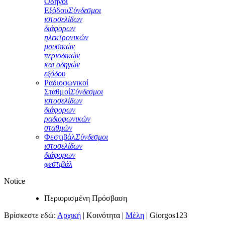
Οδηγοί
Εξόδου
Σύνδεσμοι
ιστοσελίδων
διάφορων
ηλεκτρονικών
μουσικών
περιοδικών
και οδηγών
εξόδου
Ραδιοφωνικοί
Σταθμοί
Σύνδεσμοι
ιστοσελίδων
διάφορων
ραδιοφωνικών
σταθμών
Φεστιβάλ
Σύνδεσμοι
ιστοσελίδων
διάφορων
φεστιβάλ
Notice
Περιορισμένη Πρόσβαση
Βρίσκεστε εδώ:
Αρχική
|
Κοινότητα
|
Μέλη
|
Giorgos123