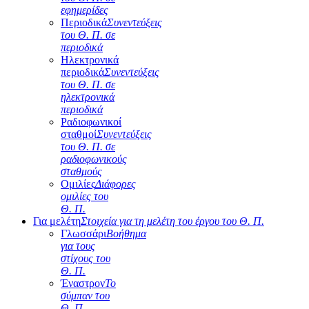
εφημερίδες
Περιοδικά
Συνεντεύξεις
του Θ. Π. σε
περιοδικά
Ηλεκτρονικά
περιοδικά
Συνεντεύξεις
του Θ. Π. σε
ηλεκτρονικά
περιοδικά
Ραδιοφωνικοί
σταθμοί
Συνεντεύξεις
του Θ. Π. σε
ραδιοφωνικούς
σταθμούς
Ομιλίες
Διάφορες
ομιλίες του
Θ. Π.
Για μελέτη
Στοιχεία για τη μελέτη του έργου του Θ. Π.
Γλωσσάρι
Βοήθημα
για τους
στίχους του
Θ. Π.
Έναστρον
Το
σύμπαν του
Θ. Π.