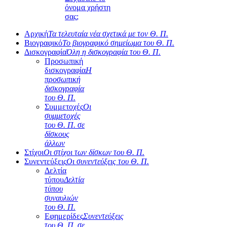
όνομα χρήστη
σας;
Αρχική
Τα τελευταία νέα σχετικά με τον Θ. Π.
Βιογραφικό
Το βιογραφικό σημείωμα του Θ. Π.
Δισκογραφία
Όλη η δισκογραφία του Θ. Π.
Προσωπική
δισκογραφία
Η
προσωπική
δισκογραφία
του Θ. Π.
Συμμετοχές
Οι
συμμετοχές
του Θ. Π. σε
δίσκους
άλλων
Στίχοι
Οι στίχοι των δίσκων του Θ. Π.
Συνεντεύξεις
Οι συνεντεύξεις του Θ. Π.
Δελτία
τύπου
Δελτία
τύπου
συναυλιών
του Θ. Π.
Εφημερίδες
Συνεντεύξεις
του Θ. Π. σε