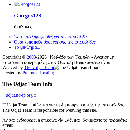
Giorgos123
0 φίλοι/ες
Σχετικά
Πληροφορίες για την ιστοσελίδα
Όροι χρήσης
Οι όροι χρήσης της ιστοσελίδας
Το ξεκίνημα...
Copyright ©
2003
-2026 | Κοιλάδα των Τεμπών - Ανεπίσημη
ιστοσελίδα αφιερωμένη στον Θανάση Παπακωνσταντίνου.
Weaved by
The Udjat Team
Hosted by
Pramnos Hosting
The Udjat Team Info
::
udjat.no-ip.org
::
Η Udjat Team ευθύνεται για τη δημιουργία αυτής της ιστοσελίδας.
The Udjat Team is responsible for weaving this site.
Αν σας ενδιαφέρει η επικοινωνία μαζί μας, δοκιμάστε το παρακάτω
email: