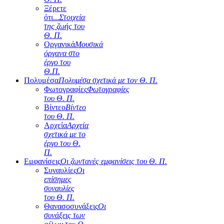
Ξέρετε
ότι...
Στοιχεία
της ζωής του
Θ. Π.
Οργανικά
Μουσικά
όργανα στο
έργο του
Θ.Π.
Πολυμέσα
Πολυμέσα σχετικά με τον Θ. Π.
Φωτογραφίες
Φωτογραφίες
του Θ. Π.
Βίντεο
Βίντεο
του Θ. Π.
Αρχεία
Αρχεία
σχετικά με το
έργο του Θ.
Π.
Εμφανίσεις
Οι ζωντανές εμφανίσεις του Θ. Π.
Συναυλίες
Οι
επίσημες
συναυλίες
του Θ. Π.
Θανασοσυνάξεις
Οι
συνάξεις των