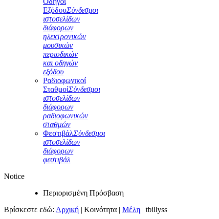
Οδηγοί
Εξόδου
Σύνδεσμοι
ιστοσελίδων
διάφορων
ηλεκτρονικών
μουσικών
περιοδικών
και οδηγών
εξόδου
Ραδιοφωνικοί
Σταθμοί
Σύνδεσμοι
ιστοσελίδων
διάφορων
ραδιοφωνικών
σταθμών
Φεστιβάλ
Σύνδεσμοι
ιστοσελίδων
διάφορων
φεστιβάλ
Notice
Περιορισμένη Πρόσβαση
Βρίσκεστε εδώ:
Αρχική
|
Κοινότητα
|
Μέλη
|
tbillyss