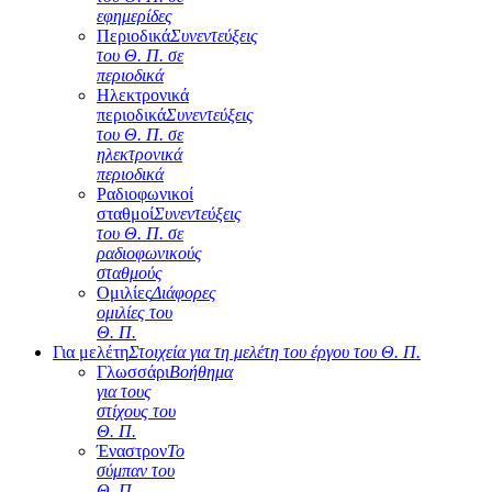
εφημερίδες
Περιοδικά
Συνεντεύξεις
του Θ. Π. σε
περιοδικά
Ηλεκτρονικά
περιοδικά
Συνεντεύξεις
του Θ. Π. σε
ηλεκτρονικά
περιοδικά
Ραδιοφωνικοί
σταθμοί
Συνεντεύξεις
του Θ. Π. σε
ραδιοφωνικούς
σταθμούς
Ομιλίες
Διάφορες
ομιλίες του
Θ. Π.
Για μελέτη
Στοιχεία για τη μελέτη του έργου του Θ. Π.
Γλωσσάρι
Βοήθημα
για τους
στίχους του
Θ. Π.
Έναστρον
Το
σύμπαν του
Θ. Π.