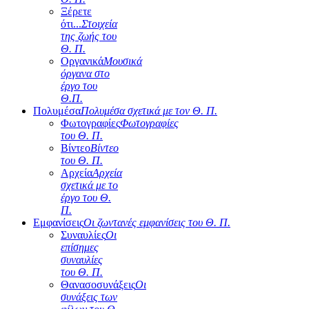
Ξέρετε
ότι...
Στοιχεία
της ζωής του
Θ. Π.
Οργανικά
Μουσικά
όργανα στο
έργο του
Θ.Π.
Πολυμέσα
Πολυμέσα σχετικά με τον Θ. Π.
Φωτογραφίες
Φωτογραφίες
του Θ. Π.
Βίντεο
Βίντεο
του Θ. Π.
Αρχεία
Αρχεία
σχετικά με το
έργο του Θ.
Π.
Εμφανίσεις
Οι ζωντανές εμφανίσεις του Θ. Π.
Συναυλίες
Οι
επίσημες
συναυλίες
του Θ. Π.
Θανασοσυνάξεις
Οι
συνάξεις των