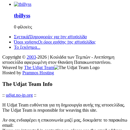
tbillyss
0 φίλοι/ες
Σχετικά
Πληροφορίες για την ιστοσελίδα
Όροι χρήσης
Οι όροι χρήσης της ιστοσελίδας
Το ξεκίνημα...
Copyright ©
2003
-2026 | Κοιλάδα των Τεμπών - Ανεπίσημη
ιστοσελίδα αφιερωμένη στον Θανάση Παπακωνσταντίνου.
Weaved by
The Udjat Team
Hosted by
Pramnos Hosting
The Udjat Team Info
::
udjat.no-ip.org
::
Η Udjat Team ευθύνεται για τη δημιουργία αυτής της ιστοσελίδας.
The Udjat Team is responsible for weaving this site.
Αν σας ενδιαφέρει η επικοινωνία μαζί μας, δοκιμάστε το παρακάτω
email: