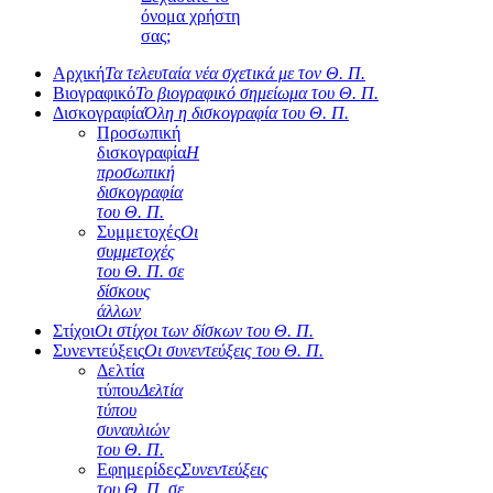
όνομα χρήστη
σας;
Αρχική
Τα τελευταία νέα σχετικά με τον Θ. Π.
Βιογραφικό
Το βιογραφικό σημείωμα του Θ. Π.
Δισκογραφία
Όλη η δισκογραφία του Θ. Π.
Προσωπική
δισκογραφία
Η
προσωπική
δισκογραφία
του Θ. Π.
Συμμετοχές
Οι
συμμετοχές
του Θ. Π. σε
δίσκους
άλλων
Στίχοι
Οι στίχοι των δίσκων του Θ. Π.
Συνεντεύξεις
Οι συνεντεύξεις του Θ. Π.
Δελτία
τύπου
Δελτία
τύπου
συναυλιών
του Θ. Π.
Εφημερίδες
Συνεντεύξεις
του Θ. Π. σε