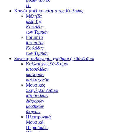
φίλων του Θ.
Π.
Κοινότητα
Η κοινότητα της Κοιλάδας
Μέλη
Τα
μέλη της
Κοιλάδας
των Τεμπών
Forum
Το
forum της
Κοιλάδας
των Τεμπών
Σύνδεσμοι
Διάφοροι χρήσιμοι (;) σύνδεσμοι
Καλλιτέχνες
Σύνδεσμοι
ιστοσελίδων
διάφορων
καλλιτεχνών
Μουσικές
Σκηνές
Σύνδεσμοι
ιστοσελίδων
διάφορων
μουσικών
σκηνών
Ηλεκτρονικά
Μουσικά
Περιοδικά -