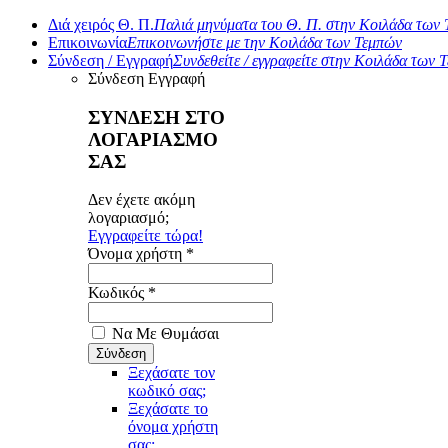
Διά χειρός Θ. Π.
Παλιά μηνύματα του Θ. Π. στην Κοιλάδα των
Επικοινωνία
Επικοινωνήστε με την Κοιλάδα των Τεμπών
Σύνδεση / Εγγραφή
Συνδεθείτε / εγγραφείτε στην Κοιλάδα των 
Σύνδεση
Εγγραφή
ΣΥΝΔΕΣΗ ΣΤΟ
ΛΟΓΑΡΙΑΣΜΟ
ΣΑΣ
Δεν έχετε ακόμη
λογαριασμό;
Εγγραφείτε τώρα!
Όνομα χρήστη *
Κωδικός *
Να Με Θυμάσαι
Ξεχάσατε τον
κωδικό σας;
Ξεχάσατε το
όνομα χρήστη
σας;