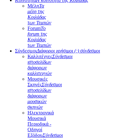
Κοινότητα
Η κοινότητα της Κοιλάδας
Μέλη
Τα
μέλη της
Κοιλάδας
των Τεμπών
Forum
Το
forum της
Κοιλάδας
των Τεμπών
Σύνδεσμοι
Διάφοροι χρήσιμοι (;) σύνδεσμοι
Καλλιτέχνες
Σύνδεσμοι
ιστοσελίδων
διάφορων
καλλιτεχνών
Μουσικές
Σκηνές
Σύνδεσμοι
ιστοσελίδων
διάφορων
μουσικών
σκηνών
Ηλεκτρονικά
Μουσικά
Περιοδικά -
Οδηγοί
Εξόδου
Σύνδεσμοι