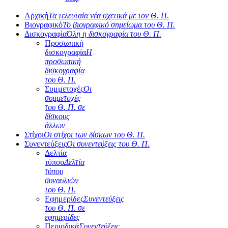
Αρχική
Τα τελευταία νέα σχετικά με τον Θ. Π.
Βιογραφικό
Το βιογραφικό σημείωμα του Θ. Π.
Δισκογραφία
Όλη η δισκογραφία του Θ. Π.
Προσωπική
δισκογραφία
Η
προσωπική
δισκογραφία
του Θ. Π.
Συμμετοχές
Οι
συμμετοχές
του Θ. Π. σε
δίσκους
άλλων
Στίχοι
Οι στίχοι των δίσκων του Θ. Π.
Συνεντεύξεις
Οι συνεντεύξεις του Θ. Π.
Δελτία
τύπου
Δελτία
τύπου
συναυλιών
του Θ. Π.
Εφημερίδες
Συνεντεύξεις
του Θ. Π. σε
εφημερίδες
Περιοδικά
Συνεντεύξεις