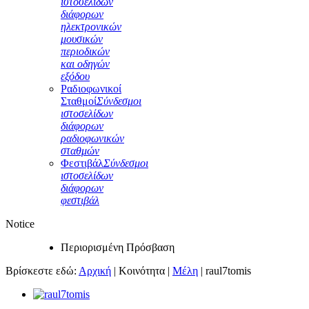
ιστοσελίδων
διάφορων
ηλεκτρονικών
μουσικών
περιοδικών
και οδηγών
εξόδου
Ραδιοφωνικοί
Σταθμοί
Σύνδεσμοι
ιστοσελίδων
διάφορων
ραδιοφωνικών
σταθμών
Φεστιβάλ
Σύνδεσμοι
ιστοσελίδων
διάφορων
φεστιβάλ
Notice
Περιορισμένη Πρόσβαση
Βρίσκεστε εδώ:
Αρχική
|
Κοινότητα
|
Μέλη
|
raul7tomis