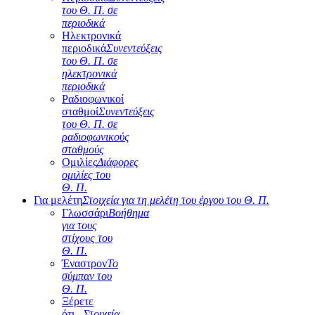
του Θ. Π. σε
περιοδικά
Ηλεκτρονικά
περιοδικά
Συνεντεύξεις
του Θ. Π. σε
ηλεκτρονικά
περιοδικά
Ραδιοφωνικοί
σταθμοί
Συνεντεύξεις
του Θ. Π. σε
ραδιοφωνικούς
σταθμούς
Ομιλίες
Διάφορες
ομιλίες του
Θ. Π.
Για μελέτη
Στοιχεία για τη μελέτη του έργου του Θ. Π.
Γλωσσάρι
Βοήθημα
για τους
στίχους του
Θ. Π.
Έναστρον
Το
σύμπαν του
Θ. Π.
Ξέρετε
ότι...
Στοιχεία