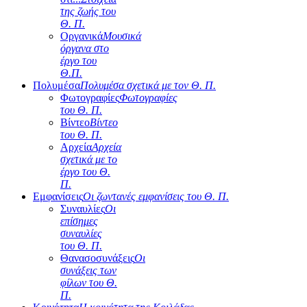
της ζωής του
Θ. Π.
Οργανικά
Μουσικά
όργανα στο
έργο του
Θ.Π.
Πολυμέσα
Πολυμέσα σχετικά με τον Θ. Π.
Φωτογραφίες
Φωτογραφίες
του Θ. Π.
Βίντεο
Βίντεο
του Θ. Π.
Αρχεία
Αρχεία
σχετικά με το
έργο του Θ.
Π.
Εμφανίσεις
Οι ζωντανές εμφανίσεις του Θ. Π.
Συναυλίες
Οι
επίσημες
συναυλίες
του Θ. Π.
Θανασοσυνάξεις
Οι
συνάξεις των
φίλων του Θ.
Π.