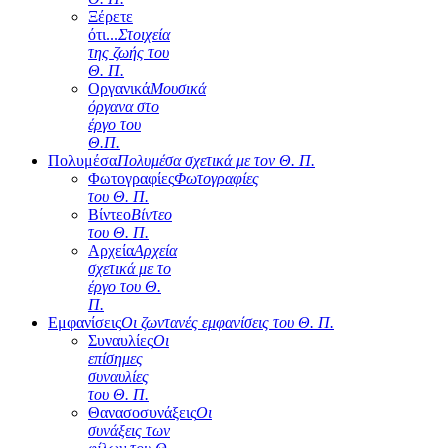
Ξέρετε
ότι...
Στοιχεία
της ζωής του
Θ. Π.
Οργανικά
Μουσικά
όργανα στο
έργο του
Θ.Π.
Πολυμέσα
Πολυμέσα σχετικά με τον Θ. Π.
Φωτογραφίες
Φωτογραφίες
του Θ. Π.
Βίντεο
Βίντεο
του Θ. Π.
Αρχεία
Αρχεία
σχετικά με το
έργο του Θ.
Π.
Εμφανίσεις
Οι ζωντανές εμφανίσεις του Θ. Π.
Συναυλίες
Οι
επίσημες
συναυλίες
του Θ. Π.
Θανασοσυνάξεις
Οι
συνάξεις των