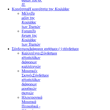
φίλων του Θ.
Π.
Κοινότητα
Η κοινότητα της Κοιλάδας
Μέλη
Τα
μέλη της
Κοιλάδας
των Τεμπών
Forum
Το
forum της
Κοιλάδας
των Τεμπών
Σύνδεσμοι
Διάφοροι χρήσιμοι (;) σύνδεσμοι
Καλλιτέχνες
Σύνδεσμοι
ιστοσελίδων
διάφορων
καλλιτεχνών
Μουσικές
Σκηνές
Σύνδεσμοι
ιστοσελίδων
διάφορων
μουσικών
σκηνών
Ηλεκτρονικά
Μουσικά
Περιοδικά -