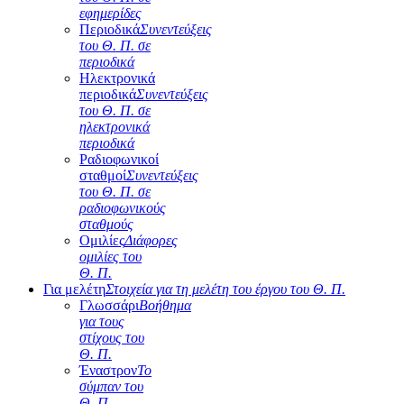
εφημερίδες
Περιοδικά
Συνεντεύξεις
του Θ. Π. σε
περιοδικά
Ηλεκτρονικά
περιοδικά
Συνεντεύξεις
του Θ. Π. σε
ηλεκτρονικά
περιοδικά
Ραδιοφωνικοί
σταθμοί
Συνεντεύξεις
του Θ. Π. σε
ραδιοφωνικούς
σταθμούς
Ομιλίες
Διάφορες
ομιλίες του
Θ. Π.
Για μελέτη
Στοιχεία για τη μελέτη του έργου του Θ. Π.
Γλωσσάρι
Βοήθημα
για τους
στίχους του
Θ. Π.
Έναστρον
Το
σύμπαν του
Θ. Π.