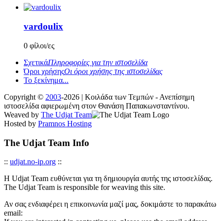
vardoulix
0 φίλοι/ες
Σχετικά
Πληροφορίες για την ιστοσελίδα
Όροι χρήσης
Οι όροι χρήσης της ιστοσελίδας
Το ξεκίνημα...
Copyright ©
2003
-2026 | Κοιλάδα των Τεμπών - Ανεπίσημη
ιστοσελίδα αφιερωμένη στον Θανάση Παπακωνσταντίνου.
Weaved by
The Udjat Team
Hosted by
Pramnos Hosting
The Udjat Team Info
::
udjat.no-ip.org
::
Η Udjat Team ευθύνεται για τη δημιουργία αυτής της ιστοσελίδας.
The Udjat Team is responsible for weaving this site.
Αν σας ενδιαφέρει η επικοινωνία μαζί μας, δοκιμάστε το παρακάτω
email: