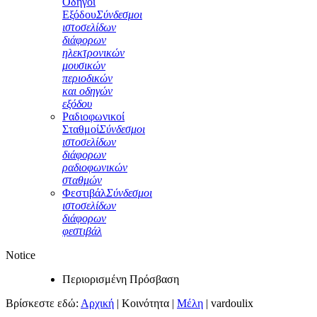
Οδηγοί
Εξόδου
Σύνδεσμοι
ιστοσελίδων
διάφορων
ηλεκτρονικών
μουσικών
περιοδικών
και οδηγών
εξόδου
Ραδιοφωνικοί
Σταθμοί
Σύνδεσμοι
ιστοσελίδων
διάφορων
ραδιοφωνικών
σταθμών
Φεστιβάλ
Σύνδεσμοι
ιστοσελίδων
διάφορων
φεστιβάλ
Notice
Περιορισμένη Πρόσβαση
Βρίσκεστε εδώ:
Αρχική
|
Κοινότητα
|
Μέλη
|
vardoulix