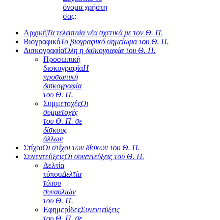
όνομα χρήστη
σας;
Αρχική
Τα τελευταία νέα σχετικά με τον Θ. Π.
Βιογραφικό
Το βιογραφικό σημείωμα του Θ. Π.
Δισκογραφία
Όλη η δισκογραφία του Θ. Π.
Προσωπική
δισκογραφία
Η
προσωπική
δισκογραφία
του Θ. Π.
Συμμετοχές
Οι
συμμετοχές
του Θ. Π. σε
δίσκους
άλλων
Στίχοι
Οι στίχοι των δίσκων του Θ. Π.
Συνεντεύξεις
Οι συνεντεύξεις του Θ. Π.
Δελτία
τύπου
Δελτία
τύπου
συναυλιών
του Θ. Π.
Εφημερίδες
Συνεντεύξεις
του Θ. Π. σε