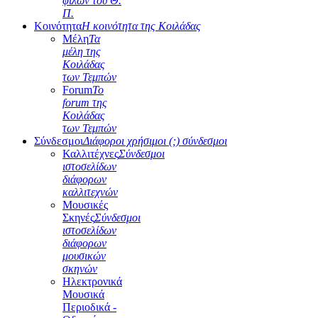
φίλων του Θ.
Π.
Κοινότητα
Η κοινότητα της Κοιλάδας
Μέλη
Τα
μέλη της
Κοιλάδας
των Τεμπών
Forum
Το
forum της
Κοιλάδας
των Τεμπών
Σύνδεσμοι
Διάφοροι χρήσιμοι (;) σύνδεσμοι
Καλλιτέχνες
Σύνδεσμοι
ιστοσελίδων
διάφορων
καλλιτεχνών
Μουσικές
Σκηνές
Σύνδεσμοι
ιστοσελίδων
διάφορων
μουσικών
σκηνών
Ηλεκτρονικά
Μουσικά
Περιοδικά -