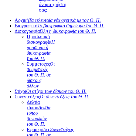
όνομα χρήστη
σας;
Αρχική
Τα τελευταία νέα σχετικά με τον Θ. Π.
Βιογραφικό
Το βιογραφικό σημείωμα του Θ. Π.
Δισκογραφία
Όλη η δισκογραφία του Θ. Π.
Προσωπική
δισκογραφία
Η
προσωπική
δισκογραφία
του Θ. Π.
Συμμετοχές
Οι
συμμετοχές
του Θ. Π. σε
δίσκους
άλλων
Στίχοι
Οι στίχοι των δίσκων του Θ. Π.
Συνεντεύξεις
Οι συνεντεύξεις του Θ. Π.
Δελτία
τύπου
Δελτία
τύπου
συναυλιών
του Θ. Π.
Εφημερίδες
Συνεντεύξεις
του Θ. Π. σε