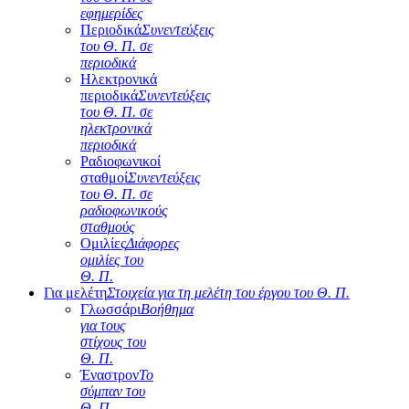
εφημερίδες
Περιοδικά
Συνεντεύξεις
του Θ. Π. σε
περιοδικά
Ηλεκτρονικά
περιοδικά
Συνεντεύξεις
του Θ. Π. σε
ηλεκτρονικά
περιοδικά
Ραδιοφωνικοί
σταθμοί
Συνεντεύξεις
του Θ. Π. σε
ραδιοφωνικούς
σταθμούς
Ομιλίες
Διάφορες
ομιλίες του
Θ. Π.
Για μελέτη
Στοιχεία για τη μελέτη του έργου του Θ. Π.
Γλωσσάρι
Βοήθημα
για τους
στίχους του
Θ. Π.
Έναστρον
Το
σύμπαν του
Θ. Π.