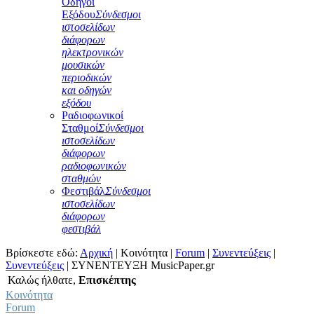
Οδηγοί
Εξόδου
Σύνδεσμοι
ιστοσελίδων
διάφορων
ηλεκτρονικών
μουσικών
περιοδικών
και οδηγών
εξόδου
Ραδιοφωνικοί
Σταθμοί
Σύνδεσμοι
ιστοσελίδων
διάφορων
ραδιοφωνικών
σταθμών
Φεστιβάλ
Σύνδεσμοι
ιστοσελίδων
διάφορων
φεστιβάλ
Βρίσκεστε εδώ:
Αρχική
|
Κοινότητα
|
Forum
|
Συνεντεύξεις
|
Συνεντεύξεις
|
ΣΥΝΕΝΤΕΥΞΗ MusicPaper.gr
Καλώς ήλθατε,
Επισκέπτης
Κοινότητα
Forum