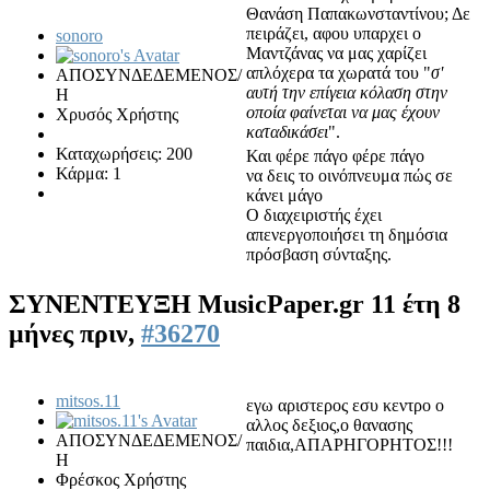
Θανάση Παπακωνσταντίνου; Δε
πειράζει, αφου υπαρχει ο
sonoro
Μαντζάνας να μας χαρίζει
απλόχερα τα χωρατά του "
σ'
ΑΠΟΣΥΝΔΕΔΕΜΕΝΟΣ/
αυτή την επίγεια κόλαση στην
Η
οποία φαίνεται να μας έχουν
Χρυσός Χρήστης
καταδικάσει
".
Καταχωρήσεις: 200
Και φέρε πάγο φέρε πάγο
Κάρμα: 1
να δεις το οινόπνευμα πώς σε
κάνει μάγο
Ο διαχειριστής έχει
απενεργοποιήσει τη δημόσια
πρόσβαση σύνταξης.
ΣΥΝΕΝΤΕΥΞΗ MusicPaper.gr
11 έτη 8
μήνες πριν,
#36270
mitsos.11
εγω αριστερος εσυ κεντρο ο
αλλος δεξιος,ο θανασης
ΑΠΟΣΥΝΔΕΔΕΜΕΝΟΣ/
παιδια,ΑΠΑΡΗΓΟΡΗΤΟΣ!!!
Η
Φρέσκος Χρήστης