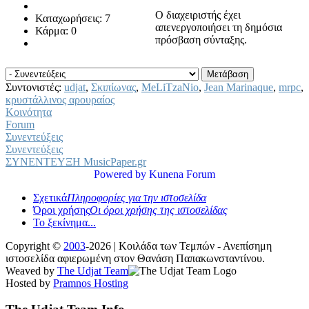
Ο διαχειριστής έχει
Καταχωρήσεις: 7
απενεργοποιήσει τη δημόσια
Κάρμα: 0
πρόσβαση σύνταξης.
Συντονιστές:
udjat
,
Σκιπίωνας
,
MeLiTzaNio
,
Jean Marinaque
,
mrpc
,
κρυστάλλινος αρουραίος
Κοινότητα
Forum
Συνεντεύξεις
Συνεντεύξεις
ΣΥΝΕΝΤΕΥΞΗ MusicPaper.gr
Powered by
Kunena Forum
Σχετικά
Πληροφορίες για την ιστοσελίδα
Όροι χρήσης
Οι όροι χρήσης της ιστοσελίδας
Το ξεκίνημα...
Copyright ©
2003
-2026 | Κοιλάδα των Τεμπών - Ανεπίσημη
ιστοσελίδα αφιερωμένη στον Θανάση Παπακωνσταντίνου.
Weaved by
The Udjat Team
Hosted by
Pramnos Hosting