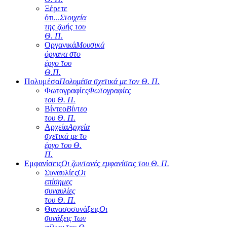
Ξέρετε
ότι...
Στοιχεία
της ζωής του
Θ. Π.
Οργανικά
Μουσικά
όργανα στο
έργο του
Θ.Π.
Πολυμέσα
Πολυμέσα σχετικά με τον Θ. Π.
Φωτογραφίες
Φωτογραφίες
του Θ. Π.
Βίντεο
Βίντεο
του Θ. Π.
Αρχεία
Αρχεία
σχετικά με το
έργο του Θ.
Π.
Εμφανίσεις
Οι ζωντανές εμφανίσεις του Θ. Π.
Συναυλίες
Οι
επίσημες
συναυλίες
του Θ. Π.
Θανασοσυνάξεις
Οι
συνάξεις των