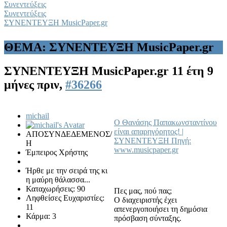
Συνεντεύξεις
Συνεντεύξεις
ΣΥΝΕΝΤΕΥΞΗ MusicPaper.gr
ΘΕΜΑ: ΣΥΝΕΝΤΕΥΞΗ MusicPaper.gr
ΣΥΝΕΝΤΕΥΞΗ MusicPaper.gr
11 έτη 9
μήνες πριν,
#36266
michail
Ο Θανάσης Παπακωνσταντίνου
είναι απαρηγόρητος! |
ΑΠΟΣΥΝΔΕΔΕΜΕΝΟΣ/
ΣΥΝΕΝΤΕΥΞΗ Πηγή:
Η
www.musicpaper.gr
Έμπειρος Χρήστης
Ήρθε με την σειρά της κι
η μαύρη θάλασσα...
Καταχωρήσεις: 90
Πες μας, πού πας;
Ληφθείσες Ευχαριστίες:
Ο διαχειριστής έχει
11
απενεργοποιήσει τη δημόσια
Κάρμα: 3
πρόσβαση σύνταξης.