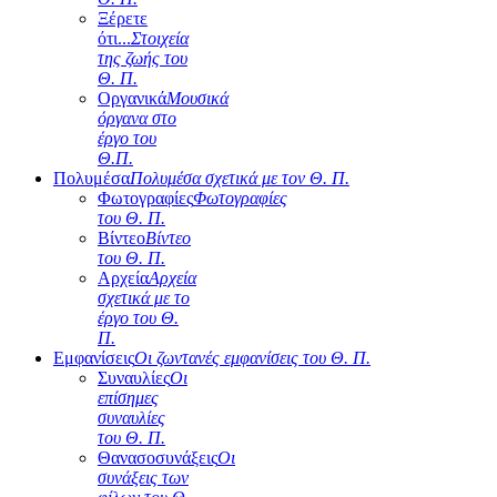
Ξέρετε
ότι...
Στοιχεία
της ζωής του
Θ. Π.
Οργανικά
Μουσικά
όργανα στο
έργο του
Θ.Π.
Πολυμέσα
Πολυμέσα σχετικά με τον Θ. Π.
Φωτογραφίες
Φωτογραφίες
του Θ. Π.
Βίντεο
Βίντεο
του Θ. Π.
Αρχεία
Αρχεία
σχετικά με το
έργο του Θ.
Π.
Εμφανίσεις
Οι ζωντανές εμφανίσεις του Θ. Π.
Συναυλίες
Οι
επίσημες
συναυλίες
του Θ. Π.
Θανασοσυνάξεις
Οι
συνάξεις των