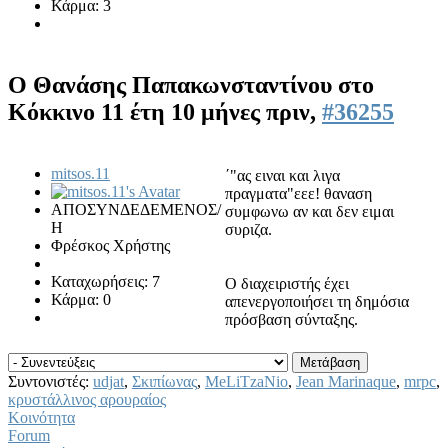
Κάρμα: 3
Ο Θανάσης Παπακωνσταντίνου στο
Κόκκινο
11 έτη 10 μήνες πριν,
#36255
mitsos.11
΄"ας ειναι και λιγα
πραγματα"εεε! θαναση
ΑΠΟΣΥΝΔΕΔΕΜΕΝΟΣ/
συμφωνω αν και δεν ειμαι
Η
συριζα.
Φρέσκος Χρήστης
Καταχωρήσεις: 7
Ο διαχειριστής έχει
Κάρμα: 0
απενεργοποιήσει τη δημόσια
πρόσβαση σύνταξης.
Συντονιστές:
udjat
,
Σκιπίωνας
,
MeLiTzaNio
,
Jean Marinaque
,
mrpc
,
κρυστάλλινος αρουραίος
Κοινότητα
Forum