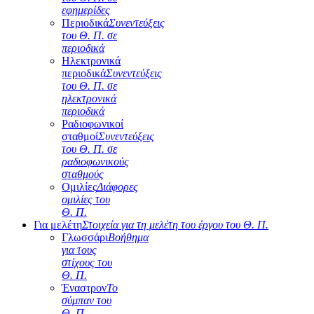
εφημερίδες
Περιοδικά
Συνεντεύξεις
του Θ. Π. σε
περιοδικά
Ηλεκτρονικά
περιοδικά
Συνεντεύξεις
του Θ. Π. σε
ηλεκτρονικά
περιοδικά
Ραδιοφωνικοί
σταθμοί
Συνεντεύξεις
του Θ. Π. σε
ραδιοφωνικούς
σταθμούς
Ομιλίες
Διάφορες
ομιλίες του
Θ. Π.
Για μελέτη
Στοιχεία για τη μελέτη του έργου του Θ. Π.
Γλωσσάρι
Βοήθημα
για τους
στίχους του
Θ. Π.
Έναστρον
Το
σύμπαν του
Θ. Π.