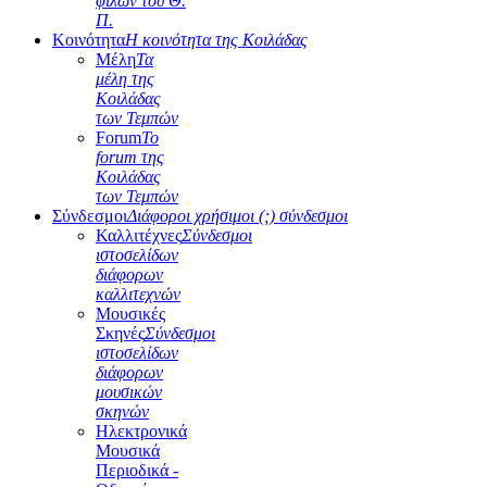
φίλων του Θ.
Π.
Κοινότητα
Η κοινότητα της Κοιλάδας
Μέλη
Τα
μέλη της
Κοιλάδας
των Τεμπών
Forum
Το
forum της
Κοιλάδας
των Τεμπών
Σύνδεσμοι
Διάφοροι χρήσιμοι (;) σύνδεσμοι
Καλλιτέχνες
Σύνδεσμοι
ιστοσελίδων
διάφορων
καλλιτεχνών
Μουσικές
Σκηνές
Σύνδεσμοι
ιστοσελίδων
διάφορων
μουσικών
σκηνών
Ηλεκτρονικά
Μουσικά
Περιοδικά -