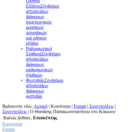
Οδηγοί
Εξόδου
Σύνδεσμοι
ιστοσελίδων
διάφορων
ηλεκτρονικών
μουσικών
περιοδικών
και οδηγών
εξόδου
Ραδιοφωνικοί
Σταθμοί
Σύνδεσμοι
ιστοσελίδων
διάφορων
ραδιοφωνικών
σταθμών
Φεστιβάλ
Σύνδεσμοι
ιστοσελίδων
διάφορων
φεστιβάλ
Βρίσκεστε εδώ:
Αρχική
|
Κοινότητα
|
Forum
|
Συνεντεύξεις
|
Συνεντεύξεις
|
Ο Θανάσης Παπακωνσταντίνου στο Κόκκινο
Καλώς ήλθατε,
Επισκέπτης
Κοινότητα
Forum