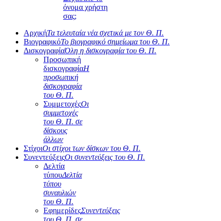
όνομα χρήστη
σας;
Αρχική
Τα τελευταία νέα σχετικά με τον Θ. Π.
Βιογραφικό
Το βιογραφικό σημείωμα του Θ. Π.
Δισκογραφία
Όλη η δισκογραφία του Θ. Π.
Προσωπική
δισκογραφία
Η
προσωπική
δισκογραφία
του Θ. Π.
Συμμετοχές
Οι
συμμετοχές
του Θ. Π. σε
δίσκους
άλλων
Στίχοι
Οι στίχοι των δίσκων του Θ. Π.
Συνεντεύξεις
Οι συνεντεύξεις του Θ. Π.
Δελτία
τύπου
Δελτία
τύπου
συναυλιών
του Θ. Π.
Εφημερίδες
Συνεντεύξεις
του Θ. Π. σε