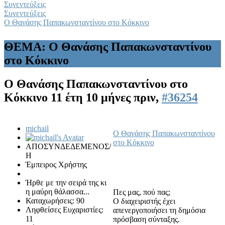
Συνεντεύξεις
Συνεντεύξεις
Ο Θανάσης Παπακωνσταντίνου στο Κόκκινο
ΘΕΜΑ: Ο Θανάσης Παπακωνσταντίνου
στο Κόκκινο
Ο Θανάσης Παπακωνσταντίνου στο
Κόκκινο
11 έτη 10 μήνες πριν,
#36254
michail
Ο Θανάσης Παπακωνσταντίνου
στο Κόκκινο
ΑΠΟΣΥΝΔΕΔΕΜΕΝΟΣ/
Η
Έμπειρος Χρήστης
Ήρθε με την σειρά της κι
η μαύρη θάλασσα...
Πες μας, πού πας;
Καταχωρήσεις: 90
Ο διαχειριστής έχει
Ληφθείσες Ευχαριστίες:
απενεργοποιήσει τη δημόσια
11
πρόσβαση σύνταξης.