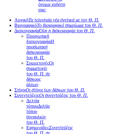
όνομα χρήστη
σας;
Αρχική
Τα τελευταία νέα σχετικά με τον Θ. Π.
Βιογραφικό
Το βιογραφικό σημείωμα του Θ. Π.
Δισκογραφία
Όλη η δισκογραφία του Θ. Π.
Προσωπική
δισκογραφία
Η
προσωπική
δισκογραφία
του Θ. Π.
Συμμετοχές
Οι
συμμετοχές
του Θ. Π. σε
δίσκους
άλλων
Στίχοι
Οι στίχοι των δίσκων του Θ. Π.
Συνεντεύξεις
Οι συνεντεύξεις του Θ. Π.
Δελτία
τύπου
Δελτία
τύπου
συναυλιών
του Θ. Π.
Εφημερίδες
Συνεντεύξεις
του Θ. Π. σε