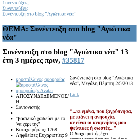
Συνεντεύξεις
Συνεντεύξεις
Συνέντευξη στο blog "Αγιώτικα νέα"
ΘΕΜΑ: Συνέντευξη στο blog "Αγιώτικα
νέα"
Συνέντευξη στο blog "Αγιώτικα νέα"
13
έτη 3 ημέρες πριν,
#35817
Συνέντευξη στο blog "Αγιώτικα
κρυστάλλινος αρουραίος
νέα", Μεγάλη Πέμπτη 2/5/2013
Link
ΑΠΟΣΥΝΔΕΔΕΜΕΝΟΣ/
Η
Συντονιστής
"...κι εμένα, που ξαγρύπνησα,
με πιάνει η ανησυχία,
"βασιλικό χαϊδεύει με το
αν είναι οι αναμνήσεις μου
'να χέρι της"
ψεύτικες ή σωστές..."
Καταχωρήσεις: 1768
Ο διαχειριστής έχει
Ληφθείσες Ευχαριστίες: 9