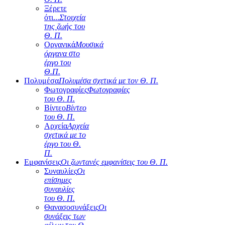
Ξέρετε
ότι...
Στοιχεία
της ζωής του
Θ. Π.
Οργανικά
Μουσικά
όργανα στο
έργο του
Θ.Π.
Πολυμέσα
Πολυμέσα σχετικά με τον Θ. Π.
Φωτογραφίες
Φωτογραφίες
του Θ. Π.
Βίντεο
Βίντεο
του Θ. Π.
Αρχεία
Αρχεία
σχετικά με το
έργο του Θ.
Π.
Εμφανίσεις
Οι ζωντανές εμφανίσεις του Θ. Π.
Συναυλίες
Οι
επίσημες
συναυλίες
του Θ. Π.
Θανασοσυνάξεις
Οι
συνάξεις των