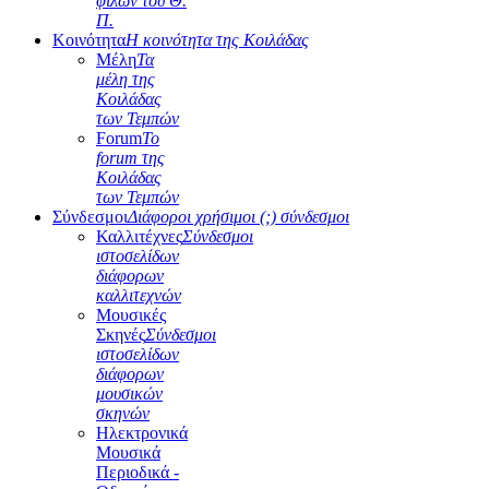
φίλων του Θ.
Π.
Κοινότητα
Η κοινότητα της Κοιλάδας
Μέλη
Τα
μέλη της
Κοιλάδας
των Τεμπών
Forum
Το
forum της
Κοιλάδας
των Τεμπών
Σύνδεσμοι
Διάφοροι χρήσιμοι (;) σύνδεσμοι
Καλλιτέχνες
Σύνδεσμοι
ιστοσελίδων
διάφορων
καλλιτεχνών
Μουσικές
Σκηνές
Σύνδεσμοι
ιστοσελίδων
διάφορων
μουσικών
σκηνών
Ηλεκτρονικά
Μουσικά
Περιοδικά -