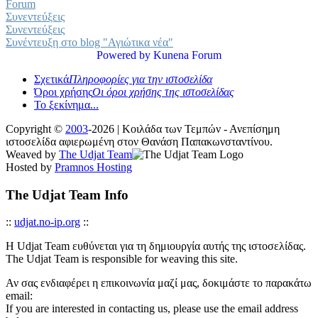
Forum
Συνεντεύξεις
Συνεντεύξεις
Συνέντευξη στο blog "Αγιώτικα νέα"
Powered by
Kunena Forum
Σχετικά
Πληροφορίες για την ιστοσελίδα
Όροι χρήσης
Οι όροι χρήσης της ιστοσελίδας
Το ξεκίνημα...
Copyright ©
2003
-2026 | Κοιλάδα των Τεμπών - Ανεπίσημη
ιστοσελίδα αφιερωμένη στον Θανάση Παπακωνσταντίνου.
Weaved by
The Udjat Team
Hosted by
Pramnos Hosting
The Udjat Team Info
::
udjat.no-ip.org
::
Η Udjat Team ευθύνεται για τη δημιουργία αυτής της ιστοσελίδας.
The Udjat Team is responsible for weaving this site.
Αν σας ενδιαφέρει η επικοινωνία μαζί μας, δοκιμάστε το παρακάτω
email:
If you are interested in contacting us, please use the email address