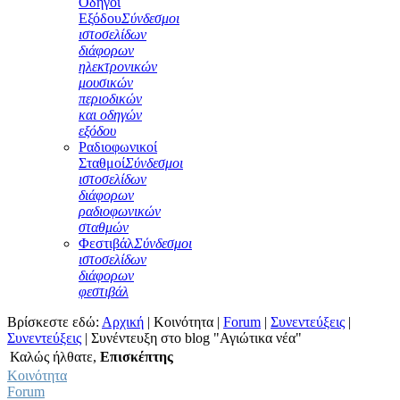
Οδηγοί
Εξόδου
Σύνδεσμοι
ιστοσελίδων
διάφορων
ηλεκτρονικών
μουσικών
περιοδικών
και οδηγών
εξόδου
Ραδιοφωνικοί
Σταθμοί
Σύνδεσμοι
ιστοσελίδων
διάφορων
ραδιοφωνικών
σταθμών
Φεστιβάλ
Σύνδεσμοι
ιστοσελίδων
διάφορων
φεστιβάλ
Βρίσκεστε εδώ:
Αρχική
|
Κοινότητα
|
Forum
|
Συνεντεύξεις
|
Συνεντεύξεις
|
Συνέντευξη στο blog "Αγιώτικα νέα"
Καλώς ήλθατε,
Επισκέπτης
Κοινότητα
Forum