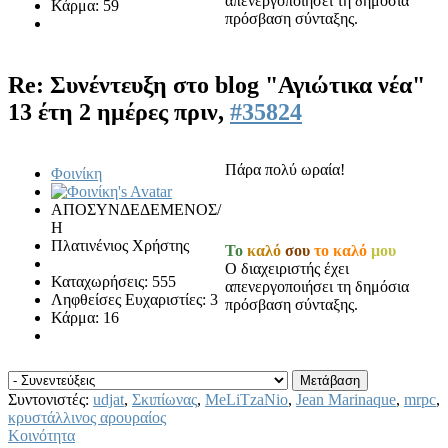
απενεργοποιήσει τη δημόσια
Κάρμα: 59
πρόσβαση σύνταξης.
Re: Συνέντευξη στο blog "Αγιώτικα νέα"
13 έτη 2 ημέρες πριν,
#35824
Πάρα πολύ ωραία!
Φοινίκη
ΑΠΟΣΥΝΔΕΔΕΜΕΝΟΣ/
Η
Πλατινένιος Χρήστης
Το
καλό
σου
το καλό
μου
Ο διαχειριστής έχει
Καταχωρήσεις: 555
απενεργοποιήσει τη δημόσια
Ληφθείσες Ευχαριστίες: 3
πρόσβαση σύνταξης.
Κάρμα: 16
Συντονιστές:
udjat
,
Σκιπίωνας
,
MeLiTzaNio
,
Jean Marinaque
,
mrpc
,
κρυστάλλινος αρουραίος
Κοινότητα