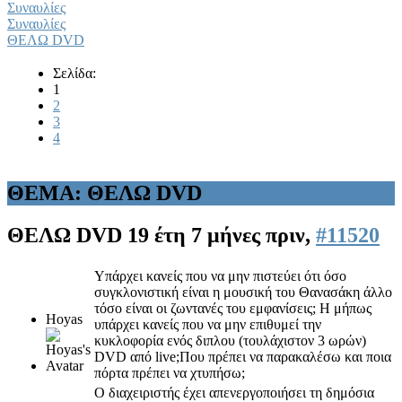
Συναυλίες
Συναυλίες
ΘΕΛΩ DVD
Σελίδα:
1
2
3
4
ΘΕΜΑ: ΘΕΛΩ DVD
ΘΕΛΩ DVD
19 έτη 7 μήνες πριν,
#11520
Υπάρχει κανείς που να μην πιστεύει ότι όσο
συγκλονιστική είναι η μουσική του Θανασάκη άλλο
τόσο είναι οι ζωντανές του εμφανίσεις; Η μήπως
Hoyas
υπάρχει κανείς που να μην επιθυμεί την
κυκλοφορία ενός διπλου (τουλάχιστον 3 ωρών)
DVD από live;Που πρέπει να παρακαλέσω και ποια
πόρτα πρέπει να χτυπήσω;
Ο διαχειριστής έχει απενεργοποιήσει τη δημόσια