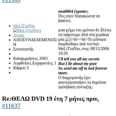
noa6064 έγραψε:
Πες στον Παπακώστα να
βιαστεί.
MeLiTzaNio
μπα μέχρι του χρόνου δε βλέπω
να παίρνουμε dvd στα χεράκια
μας
<br><br>Το μήνυμα
ΑΠΟΣΥΝΔΕΔΕΜΕΝΟΣ/
διορθώθηκε από τον/την:
Η
MeLiTzaNio, στις: 08/12/2006
Συντονιστής
19:29
Καταχωρήσεις: 2083
I'll tell you all my secrets
Ληφθείσες Ευχαριστίες: 1
But I lie about my past
Κάρμα: 5
So send me off to bed forever
more.
Ο διαχειριστής έχει
απενεργοποιήσει τη δημόσια
πρόσβαση σύνταξης.
Re:ΘΕΛΩ DVD
19 έτη 7 μήνες πριν,
#11637