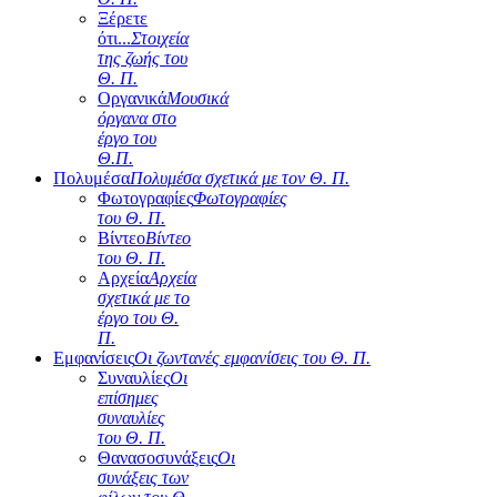
Ξέρετε
ότι...
Στοιχεία
της ζωής του
Θ. Π.
Οργανικά
Μουσικά
όργανα στο
έργο του
Θ.Π.
Πολυμέσα
Πολυμέσα σχετικά με τον Θ. Π.
Φωτογραφίες
Φωτογραφίες
του Θ. Π.
Βίντεο
Βίντεο
του Θ. Π.
Αρχεία
Αρχεία
σχετικά με το
έργο του Θ.
Π.
Εμφανίσεις
Οι ζωντανές εμφανίσεις του Θ. Π.
Συναυλίες
Οι
επίσημες
συναυλίες
του Θ. Π.
Θανασοσυνάξεις
Οι
συνάξεις των