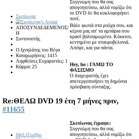
Συγγνώμη που θα σας
απογοητεύσω, αλλά νομίζω ότι
το DVD δε θα κυκλοφορήσει
Σκιπίωνας
ποτέ.
Βάλε φωτιά στα ρούχα σου, και
ΑΠΟΣΥΝΔΕΔΕΜΕΝΟΣ/
κέρνα μας απ' τα αμπάρια σου
Η
κρασί βαλσαμωμένο. Κόκκινο,
Συντονιστής
κεντημένο με σταυροβελονιά.
Απόψε, και για πάντα.
Ο Ιχνηλάτης του Βέγα
Καταχωρήσεις: 1415
Ληφθείσες Ευχαριστίες: 1
Hey, ho : ΓΑΜΩ ΤΟ
Κάρμα: 25
ΦΑΣΙΣΜΟ
Ο διαχειριστής έχει
απενεργοποιήσει τη δημόσια
πρόσβαση σύνταξης.
Re:ΘΕΛΩ DVD
19 έτη 7 μήνες πριν,
#11655
Σκιπίωνας έγραψε:
Συγγνώμη που θα σας
απογοητεύσω, αλλά νομίζω ότι
MeLiTzaNio