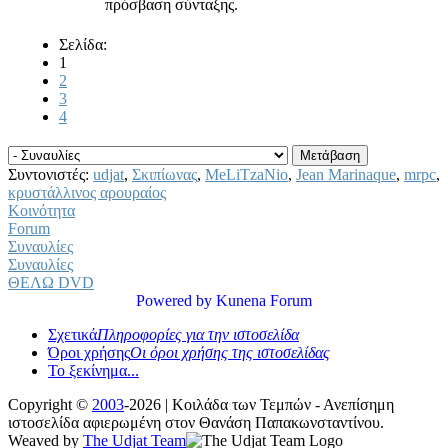
πρόσβαση σύνταξης.
Σελίδα:
1
2
3
4
Συντονιστές:
udjat
,
Σκιπίωνας
,
MeLiTzaNio
,
Jean Marinaque
,
mrpc
,
κρυστάλλινος αρουραίος
Κοινότητα
Forum
Συναυλίες
Συναυλίες
ΘΕΛΩ DVD
Powered by
Kunena Forum
Σχετικά
Πληροφορίες για την ιστοσελίδα
Όροι χρήσης
Οι όροι χρήσης της ιστοσελίδας
Το ξεκίνημα...
Copyright ©
2003
-2026 | Κοιλάδα των Τεμπών - Ανεπίσημη
ιστοσελίδα αφιερωμένη στον Θανάση Παπακωνσταντίνου.
Weaved by
The Udjat Team