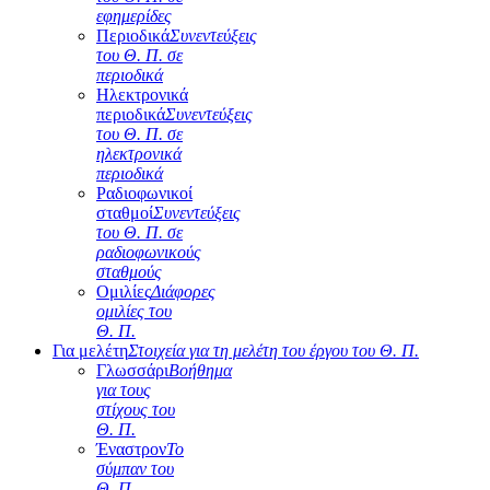
εφημερίδες
Περιοδικά
Συνεντεύξεις
του Θ. Π. σε
περιοδικά
Ηλεκτρονικά
περιοδικά
Συνεντεύξεις
του Θ. Π. σε
ηλεκτρονικά
περιοδικά
Ραδιοφωνικοί
σταθμοί
Συνεντεύξεις
του Θ. Π. σε
ραδιοφωνικούς
σταθμούς
Ομιλίες
Διάφορες
ομιλίες του
Θ. Π.
Για μελέτη
Στοιχεία για τη μελέτη του έργου του Θ. Π.
Γλωσσάρι
Βοήθημα
για τους
στίχους του
Θ. Π.
Έναστρον
Το
σύμπαν του
Θ. Π.