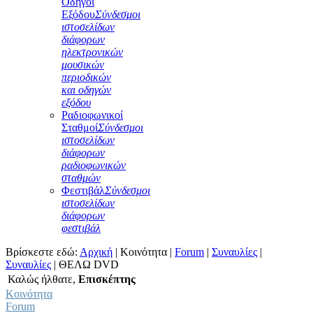
Οδηγοί
Εξόδου
Σύνδεσμοι
ιστοσελίδων
διάφορων
ηλεκτρονικών
μουσικών
περιοδικών
και οδηγών
εξόδου
Ραδιοφωνικοί
Σταθμοί
Σύνδεσμοι
ιστοσελίδων
διάφορων
ραδιοφωνικών
σταθμών
Φεστιβάλ
Σύνδεσμοι
ιστοσελίδων
διάφορων
φεστιβάλ
Βρίσκεστε εδώ:
Αρχική
|
Κοινότητα
|
Forum
|
Συναυλίες
|
Συναυλίες
|
ΘΕΛΩ DVD
Καλώς ήλθατε,
Επισκέπτης
Κοινότητα
Forum