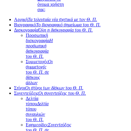
όνομα χρήστη
σας;
Αρχική
Τα τελευταία νέα σχετικά με τον Θ. Π.
Βιογραφικό
Το βιογραφικό σημείωμα του Θ. Π.
Δισκογραφία
Όλη η δισκογραφία του Θ. Π.
Προσωπική
δισκογραφία
Η
προσωπική
δισκογραφία
του Θ. Π.
Συμμετοχές
Οι
συμμετοχές
του Θ. Π. σε
δίσκους
άλλων
Στίχοι
Οι στίχοι των δίσκων του Θ. Π.
Συνεντεύξεις
Οι συνεντεύξεις του Θ. Π.
Δελτία
τύπου
Δελτία
τύπου
συναυλιών
του Θ. Π.
Εφημερίδες
Συνεντεύξεις
του Θ. Π. σε