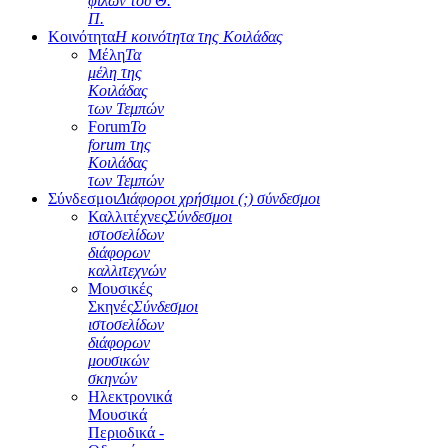
φίλων του Θ.
Π.
Κοινότητα
Η κοινότητα της Κοιλάδας
Μέλη
Τα
μέλη της
Κοιλάδας
των Τεμπών
Forum
Το
forum της
Κοιλάδας
των Τεμπών
Σύνδεσμοι
Διάφοροι χρήσιμοι (;) σύνδεσμοι
Καλλιτέχνες
Σύνδεσμοι
ιστοσελίδων
διάφορων
καλλιτεχνών
Μουσικές
Σκηνές
Σύνδεσμοι
ιστοσελίδων
διάφορων
μουσικών
σκηνών
Ηλεκτρονικά
Μουσικά
Περιοδικά -