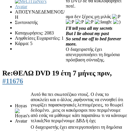
το DVD δε θα κυκλοφορήσει
ποτέ.
ΑΠΟΣΥΝΔΕΔΕΜΕΝΟΣ/
αμα δεν ξέρεις μη μιλάς
Η
Συντονιστής
I'll tell you all my secrets
Καταχωρήσεις: 2083
But I lie about my past
Ληφθείσες Ευχαριστίες: 1
So send me off to bed forever
Κάρμα: 5
more.
Ο διαχειριστής έχει
απενεργοποιήσει τη δημόσια
πρόσβαση σύνταξης.
Re:ΘΕΛΩ DVD
19 έτη 7 μήνες πριν,
#11676
Αυτό θα πει σκωτσέζικο ντουζ. Ο ένας το
αποκλείει και ο άλλος ,αφήνοντας να εννοηθεί ότι
γνωρίζει παρασκηνιακές λεπτομέρειες, το θεωρεί
Hoyas
δεδομένο. ¸μεις οι κακόμοιροι που περιμένουμε
από εσάς να μάθουμε κάτι παραπάνω τι να κάνουμε
τελικά;Να περιμένουμε ΔΒΔ ή όχι;
Ο διαχειριστής έχει απενεργοποιήσει τη δημόσια