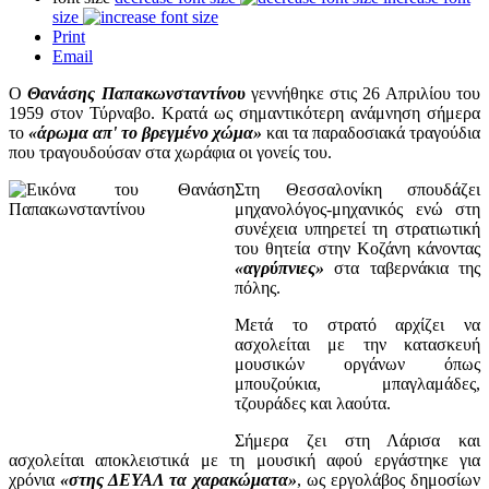
size
Print
Email
Ο
Θανάσης Παπακωνσταντίνου
γεννήθηκε στις 26 Απριλίου του
1959 στον Τύρναβο. Κρατά ως σημαντικότερη ανάμνηση σήμερα
το
«άρωμα απ' το βρεγμένο χώμα»
και τα παραδοσιακά τραγούδια
που τραγουδούσαν στα χωράφια οι γονείς του.
Στη Θεσσαλονίκη σπουδάζει
μηχανολόγος-μηχανικός ενώ στη
συνέχεια υπηρετεί τη στρατιωτική
του θητεία στην Κοζάνη κάνοντας
«αγρύπνιες»
στα ταβερνάκια της
πόλης.
Μετά το στρατό αρχίζει να
ασχολείται με την κατασκευή
μουσικών οργάνων όπως
μπουζούκια, μπαγλαμάδες,
τζουράδες και λαούτα.
Σήμερα ζει στη Λάρισα και
ασχολείται αποκλειστικά με τη μουσική αφού εργάστηκε για
χρόνια
«στης ΔΕΥΑΛ τα χαρακώματα»
, ως εργολάβος δημοσίων