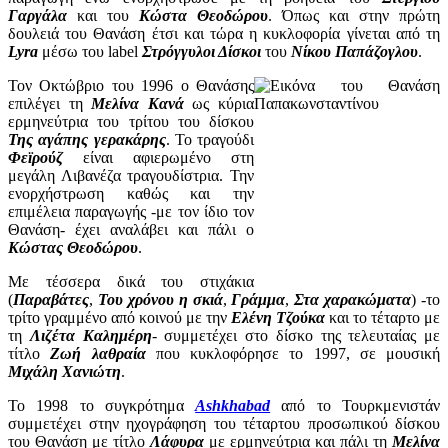
Γαργάλα
και του
Κώστα Θεοδώρου
. Όπως και στην πρώτη
δουλειά του Θανάση έτσι και τώρα η κυκλοφορία γίνεται από τη
Lyra
μέσω του label
Στρόγγυλοι Δίσκοι
του
Νίκου Παπάζογλου
.
Τον Οκτώβριο του 1996 ο Θανάσης
επιλέγει τη
Μελίνα Κανά
ως κύρια
ερμηνεύτρια του τρίτου του δίσκου
Της αγάπης γερακάρης
. Το τραγούδι
Φεϊρούζ
είναι αφιερωμένο στη
μεγάλη Λιβανέζα τραγουδίστρια. Την
ενορχήστρωση καθώς και την
επιμέλεια παραγωγής -με τον ίδιο τον
Θανάση- έχει αναλάβει και πάλι ο
Κώστας Θεοδώρου
.
Με τέσσερα δικά του στιχάκια
(
Παραβάτες
,
Του χρόνου η σκιά
,
Γράμμα
,
Στα χαρακώματα
) -το
τρίτο γραμμένο από κοινού με την
Ελένη Τζούκα
και το τέταρτο με
τη
Λιζέτα Καλημέρη
- συμμετέχει στο δίσκο της τελευταίας με
τίτλο
Ζωή λαθραία
που κυκλοφόρησε το 1997, σε μουσική
Μιχάλη Χανιώτη
.
Το 1998 το συγκρότημα
Ashkhabad
από το Τουρκμενιστάν
συμμετέχει στην ηχογράφηση του τέταρτου προσωπικού δίσκου
του Θανάση με τίτλο
Λάφυρα
με ερμηνεύτρια και πάλι τη
Μελίνα