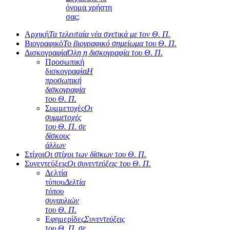
όνομα χρήστη
σας;
Αρχική
Τα τελευταία νέα σχετικά με τον Θ. Π.
Βιογραφικό
Το βιογραφικό σημείωμα του Θ. Π.
Δισκογραφία
Όλη η δισκογραφία του Θ. Π.
Προσωπική
δισκογραφία
Η
προσωπική
δισκογραφία
του Θ. Π.
Συμμετοχές
Οι
συμμετοχές
του Θ. Π. σε
δίσκους
άλλων
Στίχοι
Οι στίχοι των δίσκων του Θ. Π.
Συνεντεύξεις
Οι συνεντεύξεις του Θ. Π.
Δελτία
τύπου
Δελτία
τύπου
συναυλιών
του Θ. Π.
Εφημερίδες
Συνεντεύξεις
του Θ. Π. σε