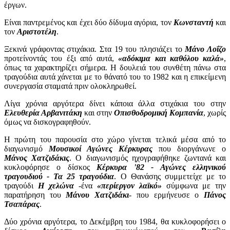
έργων.
Είναι παντρεμένος και έχει δύο δίδυμα αγόρια, τον
Κωνσταντή
και
τον
Αριστοτέλη
.
Ξεκινά γράφοντας στιχάκια. Στα 19 του πλησιάζει το
Μάνο Λοΐζο
προτείνοντάς του έξι από αυτά,
«αδόκιμα και καθόλου καλά»
,
όπως τα χαρακτηρίζει σήμερα. Η δουλειά του συνθέτη πάνω στα
τραγούδια αυτά χάνεται με το θάνατό του το 1982 και η επικείμενη
συνεργασία σταματά πριν ολοκληρωθεί.
Λίγα χρόνια αργότερα δίνει κάποια άλλα στιχάκια του στην
Ελευθερία Αρβανιτάκη
και στην
Οπισθοδρομική Κομπανία
, χωρίς
όμως να δισκογραφηθούν.
Η πρώτη του παρουσία στο χώρο γίνεται τελικά μέσα από το
διαγωνισμό
Μουσικοί Αγώνες Κέρκυρας
που διοργάνωνε ο
Μάνος Χατζιδάκις
. Ο διαγωνισμός ηχογραφήθηκε ζωντανά και
κυκλοφόρησε ο δίσκος
Κέρκυρα '82 - Αγώνες ελληνικού
τραγουδιού - Τα 25 τραγούδια
. Ο Θανάσης συμμετείχε με το
τραγούδι
Η χελώνα
-ένα
«περίεργον λαϊκό»
σύμφωνα με την
παρατήρηση του
Μάνου Χατζιδάκι
- που ερμήνευσε ο
Πάνος
Τσαπάρας
.
Δύο χρόνια αργότερα, το Δεκέμβρη του 1984, θα κυκλοφορήσει ο