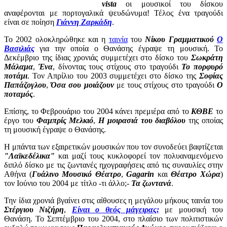
vista
οι μουσικοί του δίσκου
αναφέρονται με πορτογαλικά ψευδώνυμα! Τέλος ένα τραγούδι
είναι σε ποίηση
Γιάννη Ζαρκάδη
.
Το 2002 ολοκληρώθηκε και η
ταινία
του
Νίκου Γραμματικού
Ο
Βασιλιάς
για την οποία ο Θανάσης έγραψε τη μουσική. Το
Δεκέμβριο της ίδιας χρονιάς συμμετέχει στο δίσκο του
Σωκράτη
Μάλαμα
,
Ένα
, δίνοντας τους στίχους στο τραγούδι
Το πορφυρό
ποτάμι
. Τον Απρίλιο του 2003 συμμετέχει στο δίσκο της
Σοφίας
Παπάζογλου
,
Όσα σου μοιάζουν
με τους στίχους στο τραγούδι
Ο
ποταμός
.
Επίσης, το Φεβρουάριο του 2004 κάνει πρεμιέρα από το
ΚΘΒΕ
το
έργο του
Φαμπρίς Μελκιό
,
Η μοιρασιά του διαβόλου
της οποίας
τη μουσική έγραψε ο Θανάσης.
Η μπάντα των εξαιρετικών μουσικών που τον συνοδεύει βαφτίζεται
"Λαϊκεδέλικα"
και μαζί τους κυκλοφορεί τον πολυαναμενόμενο
διπλό δίσκο με τις ζωντανές ηχογραφήσεις από τις συναυλίες στην
Αθήνα (
Γυάλινο Μουσικό Θέατρο
,
Gagarin
και
Θέατρο Χώρα
)
τον Ιούνιο του 2004 με τίτλο -τι άλλο;-
Τα ζωντανά
.
Την ίδια χρονιά βγαίνει στις αίθουσες η μεγάλου μήκους ταινία του
Στέργιου Νιζήρη
,
Είναι ο θεός μάγειρας;
με μουσική του
Θανάση. Το Σεπτέμβριο του 2004, στο πλαίσιο των πολιτιστικών