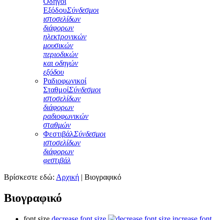
Οδηγοί
Εξόδου
Σύνδεσμοι
ιστοσελίδων
διάφορων
ηλεκτρονικών
μουσικών
περιοδικών
και οδηγών
εξόδου
Ραδιοφωνικοί
Σταθμοί
Σύνδεσμοι
ιστοσελίδων
διάφορων
ραδιοφωνικών
σταθμών
Φεστιβάλ
Σύνδεσμοι
ιστοσελίδων
διάφορων
φεστιβάλ
Βρίσκεστε εδώ:
Αρχική
|
Βιογραφικό
Βιογραφικό
font size
decrease font size
increase font