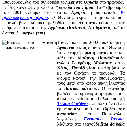
μπουζουκομάνα του συνοδεύει τον
Χρήστο Θηβαίο
στο τραγούδι.
Επίσης κάνει φωνητικά στο
Τραγούδι του γάμου
. Το Φεβρουάριο
του 2001 ανέβηκε στο θέατρο
Εμπρός
η παράσταση
Το
ημερολόγιο της άμμου
. Ο Θανάσης έγραψε τη μουσική που
περιελάμβανε κάποιες μελωδίες που θα συναντούσαμε στον
επόμενο δίσκο του, την
Αγρύπνια
(
Κάλαντα
,
Να βγαίνεις απ' το
όνειρο
,
Σ' αφήνω γεια
).
Τον Απρίλιο του 2002 κυκλοφορεί η
Αγρύπνια
, έκτος δίσκος του Θανάση.
Στην ενορχήστρωση συναντάμε και
πάλι τον
Μπάμπη Παπαδόπουλο
ενώ ο
Σωκράτης Μάλαμας
και ο
Νίκος Παπάζογλου
αναλαμβάνουν
με τον Θανάση το τραγούδι. Τα
δίδυμα κάνουν την επανεμφάνισή
τους μετά από καιρό απαγγέλλοντας
τα
Βαΐτικα κάλαντα
. Ο Θανάσης
βασίζει το ομώνυμο τραγούδι του
δίσκου σε ποίηση του Γάλλου ποιητή
Tristan Corbiere
ενώ άλλο ένα είναι
εμπνευσμένο από το
Βιβλίο της
ανησυχίας
του Πορτογάλου
λογοτέχνη
Fernando Pessoa
.
Μάλιστα στο τραγούδι
Rua da bella