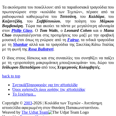
Τα ακούσματα του ποικίλλουν: από τα παραδοσιακά τραγούδια που
πρωτογνώρισε στην «κοιλάδα των Τεμπών», πέρασε από τα
ραδιοφωνικά καθιερωμένα του
Τσιτσάνη
, του
Καλδάρα
, του
Καζαντζίδη
, του
Σαββόπουλου
, την ποίηση του
Μάρκου
Βαμβακάρη
. Τώρα πια ακούει τα πάντα με μεγαλύτερη αδυναμία
στον
Philip Glass
. Ο
Tom Waits
, ο
Leonard Cohen
και ο
Manu
Chao
συγκαταλέγονται στις προτιμήσεις του μαζί με την αραβική
μουσική έτσι όπως τη γνώρισε από τη
Fairuz
, τα ινδικά τραγούδια
με τη
Shankar
αλλά και τα τραγούδια της Σικελίας-Κάτω Ιταλίας
με τη φωνή της
Rosa Balistreri
.
Ο ίδιος στους δίσκους και στις συναυλίες του συνηθίζει να παίζει
με τη «χειροποίητη μακρυμάνικη μπουζουκομάνα» του, δώρο του
Ισίδωρου Παπαδάμου
από τους
Χειμερινούς Κολυμβητές
.
back to top
Σχετικά
Πληροφορίες για την ιστοσελίδα
Όροι χρήσης
Οι όροι χρήσης της ιστοσελίδας
Το ξεκίνημα...
Copyright ©
2003
-2026 | Κοιλάδα των Τεμπών - Ανεπίσημη
ιστοσελίδα αφιερωμένη στον Θανάση Παπακωνσταντίνου.
Weaved by
The Udjat Team