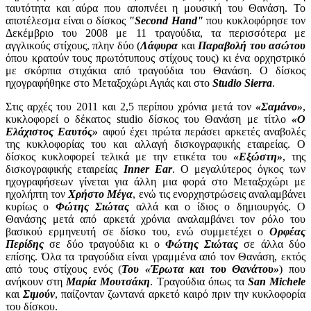
ταυτότητα και αύρα που αποπνέει η μουσική του Θανάση. Το
αποτέλεσμα είναι ο δίσκος
"Second Hand"
που κυκλοφόρησε τον
Δεκέμβριο του 2008 με 11 τραγούδια, τα περισσότερα με
αγγλικούς στίχους, πλην δύο (
Λάφυρα
και
Παραβολή του ασώτου
όπου κρατούν τους πρωτότυπους στίχους τους) κι ένα ορχηστρικό
με σκόρπια στιχάκια από τραγούδια του Θανάση. Ο δίσκος
ηχογραφήθηκε στο Μεταξοχώρι Αγιάς και στο
Studio Sierra
.
Στις αρχές του 2011 και 2,5 περίπου χρόνια μετά τον
«Σαμάνο»
,
κυκλοφορεί ο δέκατος studio δίσκος του Θανάση με τίτλο
«Ο
Ελάχιστος Εαυτός»
αφού έχει πρώτα περάσει αρκετές αναβολές
της κυκλοφορίας του και αλλαγή δισκογραφικής εταιρείας. Ο
δίσκος κυκλοφορεί τελικά με την ετικέτα του
«Εξώστη»
, της
δισκογραφικής εταιρείας
Inner Ear
. Ο μεγαλύτερος όγκος των
ηχογραφήσεων γίνεται για άλλη μια φορά στο Μεταξοχώρι με
ηχολήπτη τον
Χρήστο Μέγα
, ενώ τις ενορχηστρώσεις αναλαμβάνει
κυρίως ο
Φώτης Σιώτας
αλλά και ο ίδιος ο δημιουργός. Ο
Θανάσης μετά από αρκετά χρόνια αναλαμβάνει τον ρόλο του
βασικού ερμηνευτή σε δίσκο του, ενώ συμμετέχει ο
Ορφέας
Περίδης
σε δύο τραγούδια κι ο
Φώτης Σιώτας
σε άλλα δύο
επίσης. Όλα τα τραγούδια είναι γραμμένα από τον Θανάση, εκτός
από τους στίχους ενός (
Του «Έρωτα και του Θανάτου»
) που
ανήκουν στη
Μαρία Μουτσάκη
. Τραγούδια όπως τα
San Michele
και
Σιμούν
, παίζονταν ζωντανά αρκετό καιρό πριν την κυκλοφορία
του δίσκου.