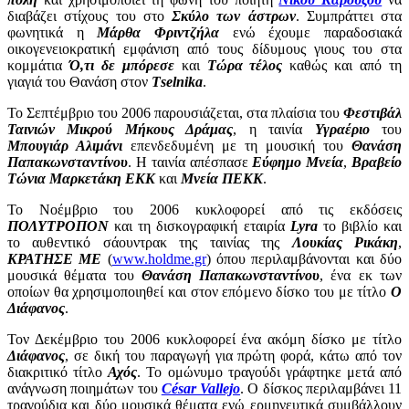
διαβάζει στίχους του στο
Σκύλο των άστρων
. Συμπράττει στα
φωνητικά η
Μάρθα Φριντζήλα
ενώ έχουμε παραδοσιακά
οικογενειοκρατική εμφάνιση από τους δίδυμους γιους του στα
κομμάτια
Ό,τι δε μπόρεσε
και
Τώρα τέλος
καθώς και από τη
γιαγιά του Θανάση στον
Τselnika
.
Το Σεπτέμβριο του 2006 παρουσιάζεται, στα πλαίσια του
Φεστιβάλ
Ταινιών Μικρού Μήκους Δράμας
, η ταινία
Υγραέριο
του
Μπουγιάρ Αλιμάνι
επενδεδυμένη με τη μουσική του
Θανάση
Παπακωνσταντίνου
. Η ταινία απέσπασε
Εύφημο Μνεία
,
Βραβείο
Τώνια Μαρκετάκη ΕΚΚ
και
Μνεία ΠΕΚΚ
.
Το Νοέμβριο του 2006 κυκλοφορεί από τις εκδόσεις
ΠΟΛΥΤΡΟΠΟΝ
και τη δισκογραφική εταιρία
Lyra
το βιβλίο και
το αυθεντικό σάουντρακ της ταινίας της
Λουκίας Ρικάκη
,
ΚΡΑΤΗΣΕ ΜΕ
(
www.holdme.gr
) όπου περιλαμβάνονται και δύο
μουσικά θέματα του
Θανάση Παπακωνσταντίνου
, ένα εκ των
οποίων θα χρησιμοποιηθεί και στον επόμενο δίσκο του με τίτλο
Ο
Διάφανος
.
Τον Δεκέμβριο του 2006 κυκλοφορεί ένα ακόμη δίσκο με τίτλο
Διάφανος
, σε δική του παραγωγή για πρώτη φορά, κάτω από τον
διακριτικό τίτλο
Αχός
. Το ομώνυμο τραγούδι γράφτηκε μετά από
ανάγνωση ποιημάτων του
César Vallejo
. Ο δίσκος περιλαμβάνει 11
τραγούδια και δύο μουσικά θέματα ενώ ερμηνευτικά συμβάλλουν