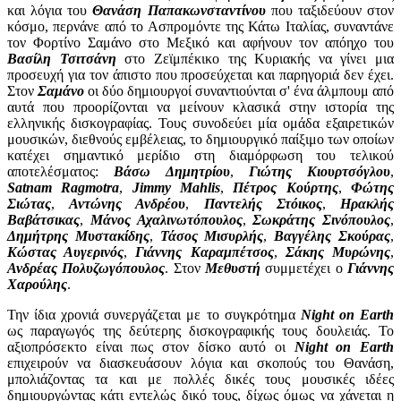
και λόγια του
Θανάση Παπακωνσταντίνου
που ταξιδεύουν στον
κόσμο, περνάνε από το Ασπρομόντε της Κάτω Ιταλίας, συναντάνε
τον Φορτίνο Σαμάνο στο Μεξικό και αφήνουν τον απόηχο του
Βασίλη Τσιτσάνη
στο Ζεϊμπέκικο της Κυριακής να γίνει μια
προσευχή για τον άπιστο που προσεύχεται και παρηγοριά δεν έχει.
Στον
Σαμάνο
οι δύο δημιουργοί συναντιούνται σ' ένα άλμπουμ από
αυτά που προορίζονται να μείνουν κλασικά στην ιστορία της
ελληνικής δισκογραφίας. Τους συνοδεύει μία ομάδα εξαιρετικών
μουσικών, διεθνούς εμβέλειας, το δημιουργικό παίξιμο των οποίων
κατέχει σημαντικό μερίδιο στη διαμόρφωση του τελικού
αποτελέσματος:
Βάσω Δημητρίου
,
Γιώτης Κιουρτσόγλου
,
Satnam Ragmotra
,
Jimmy Mahlis
,
Πέτρος Κούρτης
,
Φώτης
Σιώτας
,
Αντώνης Ανδρέου
,
Παντελής Στόικος
,
Ηρακλής
Βαβάτσικας
,
Μάνος Αχαλινωτόπουλος
,
Σωκράτης Σινόπουλος
,
Δημήτρης Μυστακίδης
,
Τάσος Μισυρλής
,
Βαγγέλης Σκούρας
,
Κώστας Αυγερινός
,
Γιάννης Καραμπέτσος
,
Σάκης Μυρώνης
,
Ανδρέας Πολυζωγόπουλος
. Στον
Μεθυστή
συμμετέχει ο
Γιάννης
Χαρούλης
.
Την ίδια χρονιά συνεργάζεται με το συγκρότημα
Night on Earth
ως παραγωγός της δεύτερης δισκογραφικής τους δουλειάς. Το
αξιοπρόσεκτο είναι πως στον δίσκο αυτό οι
Night on Earth
επιχειρούν να διασκευάσουν λόγια και σκοπούς του Θανάση,
μπολιάζοντας τα και με πολλές δικές τους μουσικές ιδέες
δημιουργώντας κάτι εντελώς δικό τους, δίχως όμως να χάνεται η