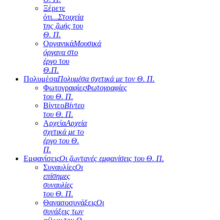
Ξέρετε
ότι...
Στοιχεία
της ζωής του
Θ. Π.
Οργανικά
Μουσικά
όργανα στο
έργο του
Θ.Π.
Πολυμέσα
Πολυμέσα σχετικά με τον Θ. Π.
Φωτογραφίες
Φωτογραφίες
του Θ. Π.
Βίντεο
Βίντεο
του Θ. Π.
Αρχεία
Αρχεία
σχετικά με το
έργο του Θ.
Π.
Εμφανίσεις
Οι ζωντανές εμφανίσεις του Θ. Π.
Συναυλίες
Οι
επίσημες
συναυλίες
του Θ. Π.
Θανασοσυνάξεις
Οι
συνάξεις των