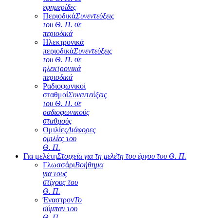
εφημερίδες
Περιοδικά
Συνεντεύξεις
του Θ. Π. σε
περιοδικά
Ηλεκτρονικά
περιοδικά
Συνεντεύξεις
του Θ. Π. σε
ηλεκτρονικά
περιοδικά
Ραδιοφωνικοί
σταθμοί
Συνεντεύξεις
του Θ. Π. σε
ραδιοφωνικούς
σταθμούς
Ομιλίες
Διάφορες
ομιλίες του
Θ. Π.
Για μελέτη
Στοιχεία για τη μελέτη του έργου του Θ. Π.
Γλωσσάρι
Βοήθημα
για τους
στίχους του
Θ. Π.
Έναστρον
Το
σύμπαν του
Θ. Π.