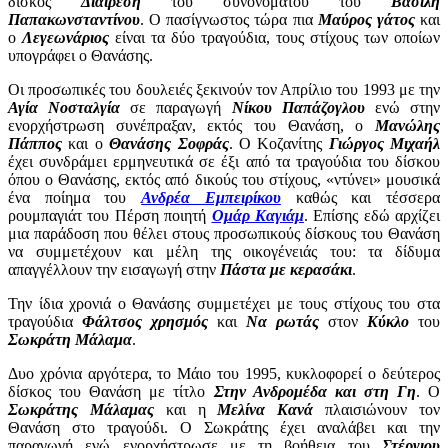
δίσκος
Διαίρεση
του συνονόματού του
Βασίλη
Παπακωνσταντίνου
. Ο πασίγνωστος τώρα πια
Μαύρος γάτος
και
ο
Λεγεωνάριος
είναι τα δύο τραγούδια, τους στίχους των οποίων
υπογράφει ο Θανάσης.
Οι προσωπικές του δουλειές ξεκινούν τον Απρίλιο του 1993 με την
Αγία Νοσταλγία
σε παραγωγή
Νίκου Παπάζογλου
ενώ στην
ενορχήστρωση συνέπραξαν, εκτός του Θανάση, ο
Μανώλης
Πάππος
και ο
Θανάσης Σοφράς
. Ο Κοζανίτης
Γιώργος Μιχαήλ
έχει συνδράμει ερμηνευτικά σε έξι από τα τραγούδια του δίσκου
όπου ο Θανάσης, εκτός από δικούς του στίχους, «ντύνει» μουσικά
ένα ποίημα του
Ανδρέα Εμπειρίκου
καθώς και τέσσερα
ρουμπαγιάτ του Πέρση ποιητή
Ομάρ Καγιάμ
. Επίσης εδώ αρχίζει
μια παράδοση που θέλει στους προσωπικούς δίσκους του Θανάση
να συμμετέχουν και μέλη της οικογένειάς του: τα δίδυμα
απαγγέλλουν την εισαγωγή στην
Πάστα με κερασάκι
.
Την ίδια χρονιά ο Θανάσης συμμετέχει με τους στίχους του στα
τραγούδια
Φάλτσος χρησμός
και
Να ρωτάς
στον
Κύκλο
του
Σωκράτη Μάλαμα
.
Δυο χρόνια αργότερα, το Μάιο του 1995, κυκλοφορεί ο δεύτερος
δίσκος του Θανάση με τίτλο
Στην Ανδρομέδα και στη Γη
. Ο
Σωκράτης Μάλαμας
και η
Μελίνα Κανά
πλαισιώνουν τον
Θανάση στο τραγούδι. Ο Σωκράτης έχει αναλάβει και την
παραγωγή ενώ ενορχήστρωσε με τη βοήθεια του
Στέργιου