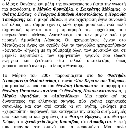
ο ίδιος ο Θανάσης και μέλη της οικογένειας του (κατά την γνωστή
πια παράδοση), η
Μάρθα Φριντζήλα
, ο
Σωκράτης Μάλαμας
, ο
Φώτης Σιώτας
, ο
Γεώργιος Bandoek Αποστολάκης
, η
Χορωδία
Τσιούξιανης
και η μικρή
Βάσω
. Η ενορχήστρωση έγινε συνολικά
απ' όλους τους συμμετέχοντες κάθε φορά μουσικούς ενώ πολύ
σημαντική κρίνεται και η προσφορά της ορχήστρας του
υπερωκεάνιου «Μέγας Ανατολικός» και των μυγών από την
περιοχή Αμυγδαλή Λάρισας. Οι ηχογραφήσεις έγιναν στο
Μεταξοχώρι Αγιάς και σχεδόν όλα τα τραγούδια ηχογραφήθηκαν
«ζωντανά» -δηλαδή με τη σύμπραξη όλων των μουσικών και, σε
μερικές περιπτώσεις, των ερμηνευτών- γεγονός που έδωσε
ενέργεια και ζεστασιά στο τελικό αποτέλεσμα, όπως
χαρακτηριστικά αναφέρει ο ίδιος ο Θανάσης.
Το Μάρτιο του 2007 παρουσιάζεται στο
9ο Φεστιβάλ
Ντοκυμαντέρ Θεσσαλονίκης
η ταινία
«Στα Κέρατα του Ταύρου»
,
μια μουσική περιπέτεια του
Θανάση Παπακώστα
με αφορμή το
Θανάση Παπακωνσταντίνου
. Ο
Θανάσης Παπακωνσταντίνου
, η
Μάρθα Φριτζήλα
, οι
«Λαϊκεδέλικα»
. Μια παρέα απ' τις
δυνατότερες της ελληνικής σκηνής. Δύο χρόνια εκρηκτικές
συναυλίες, και σαν από αστείο κι απ' αγάπη, ξεκίνησε μια
«χειροποίητη» παραγωγή, που κατέγραψε την ιστορία αυτή. Στιγμές
από καλοκαίρια και χειμώνες στο
θέατρο Βράχων
, στο
θέατρο
Χώρα
, στο
ξενοδοχείο Δοχός Κισσάβου
, στο
Λυκαβηττό
. Η ζωή
μιας μπάντας, στη σκηνή και τα παρασκήνια. Μια ταινία