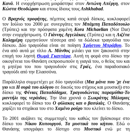
Κανά
. Η ενορχήστρωση μοιράστηκε στον
Αντώνη Απέργη
, στον
Κώστα Θεοδώρου
και στους ίδιους τους
Ashkhabad
.
Ο
Βραχνός προφήτης
, πέμπτος κατά σειρά δίσκος, κυκλοφορεί
τον Ιούλιο του 2000 με συνεργάτες τον
Μπάμπη Παπαδόπουλο
(Τρύπες) και την πρόσφατα χαμένη
Kora Michaelian
(Nor Dar)
στην ενορχήστρωση. Ο
Γιάννης Αγγελάκας
(Τρύπες) και η
Λιζέτα
Καλημέρη
ερμηνεύουν τέσσερα από τα δώδεκα τραγούδια του
δίσκου. Δύο τραγούδια είναι σε ποίηση
Χρήστου Μπράβου
. Το
ένα από αυτά με τίτλο
Α. Μάνθος
μιλάει για τον ξακουστό στην
εποχή του ληστή
Θωμά Γκαντάρα
. Αυτή τη φορά στο δίσκο την
οικογένεια του Θανάση εκπροσωπούν η γιαγιά του, ο θείος του και
η μητέρα του που τραγουδούν στις
Γριές
, ένα παραδοσιακό
τραγούδι από την Ελασσόνα.
Παράλληλα συμμετέχει με δύο τραγούδια (
Μια μάνα που 'χε ένα
γιο
και
Η ουρά του αλόγου
σε δικούς του στίχους και μουσική) στο
δίσκο της
Φένιας Παπαδόδημα
,
Τραγουδώντας παραμύθια-Το
μαντήλι της νεράιδας
. Την ίδια χρονιά ο
Σωκράτης Μάλαμας
κυκλοφορεί το δίσκο του
Ο φύλακας και ο βασιλιάς
. Ο Θανάσης
χαρίζει τα στιχάκια του στο
Χαμένο ρούχο
που κλείνει το δίσκο.
Το 2001 αυξάνει τις συμμετοχές του καθώς τον βρίσκουμε στο
δίσκο του
Νίκου Κυπουργού
,
Τα μυστικά του κήπου
. Εδώ ο
Θανάσης υπογράφει το δίστιχο στο
Μυστικό
ενώ με τη