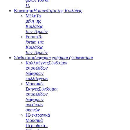
φίλων του Θ.
Π.
Κοινότητα
Η κοινότητα της Κοιλάδας
Μέλη
Τα
μέλη της
Κοιλάδας
των Τεμπών
Forum
Το
forum της
Κοιλάδας
των Τεμπών
Σύνδεσμοι
Διάφοροι χρήσιμοι (;) σύνδεσμοι
Καλλιτέχνες
Σύνδεσμοι
ιστοσελίδων
διάφορων
καλλιτεχνών
Μουσικές
Σκηνές
Σύνδεσμοι
ιστοσελίδων
διάφορων
μουσικών
σκηνών
Ηλεκτρονικά
Μουσικά
Περιοδικά -