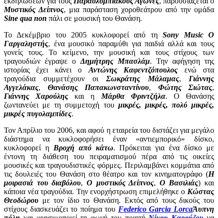
εκδηλώσεων για τους
Παραολυμπιακούς Αγώνες
, παρουσιάζεται ο
Μυστικός Δείπνος
, μια παράσταση χοροθεάτρου από την ομάδα
Sine qua non
πάλι σε μουσική του Θανάση.
Το Δεκέμβριο του 2005 κυκλοφορεί από τη
Sony Music
Ο
Γαργαληστής
, ένα μουσικό παραμύθι για παιδιά αλλά και τους
γονείς τους. Το κείμενο, την μουσική και τους στίχους των
τραγουδιών έγραψε ο
Δημήτρης Μπασλάμ
. Την αφήγηση της
ιστορίας έχει κάνει ο
Αντώνης Καφεντζόπουλος
ενώ στα
τραγούδια συμμετέχουν οι
Σωκράτης Μάλαμας
,
Γιάννης
Αγγελάκας
,
Θανάσης Παπακωνσταντίνου
,
Φώτης Σιώτας
,
Γιάννης Χαρούλης
και η
Μάρθα Φριντζήλα
. Ο Θανάσης
ζωντανεύει με τη συμμετοχή του
μικρές, μικρές, πολύ μικρές,
μικρές πυγολαμπίδες
.
Τον Απρίλιο του 2006, και αφού η εταιρεία του διστάζει για μεγάλο
διάστημα να κυκλοφορήσει έναν «αντιεμπορικό» δίσκο,
κυκλοφορεί η
Βροχή από κάτω
. Πρόκειται για ένα δίσκο με
έντονη τη διάθεση του πειραματισμού πέρα από τις οικείες
μουσικές και τραγουδιστικές φόρμες. Περιλαμβάνει κομμάτια από
τις δουλειές του Θανάση στο θέατρο και τον κινηματογράφο (
Η
μοιρασιά του διαβόλου
,
Ο μυστικός Δείπνος
,
Ο Βασιλιάς
) και
κάποια νέα τραγούδια. Την ενορχήστρωση επιμελήθηκε ο
Κώστας
Θεοδώρου
με τον ίδιο το Θανάση. Εκτός από τους δικούς του
στίχους διασκευάζει το ποίημα του
Federico Garcia Lorca
Άυπνη
πόλη
και χρησιμοποιεί τη φωνή του ποιητή
Νίκου Καρούζου
να