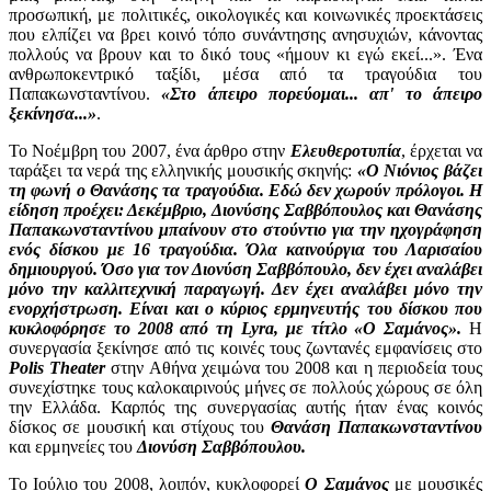
προσωπική, με πολιτικές, οικολογικές και κοινωνικές προεκτάσεις
που ελπίζει να βρει κοινό τόπο συνάντησης ανησυχιών, κάνοντας
πολλούς να βρουν και το δικό τους «ήμουν κι εγώ εκεί...». Ένα
ανθρωποκεντρικό ταξίδι, μέσα από τα τραγούδια του
Παπακωνσταντίνου.
«Στο άπειρο πορεύομαι... απ' το άπειρο
ξεκίνησα...»
.
Το Νοέμβρη του 2007, ένα άρθρο στην
Ελευθεροτυπία
, έρχεται να
ταράξει τα νερά της ελληνικής μουσικής σκηνής:
«Ο Νιόνιος βάζει
τη φωνή ο Θανάσης τα τραγούδια. Εδώ δεν χωρούν πρόλογοι. Η
είδηση προέχει: Δεκέμβριο, Διονύσης Σαββόπουλος και Θανάσης
Παπακωνσταντίνου μπαίνουν στο στούντιο για την ηχογράφηση
ενός δίσκου με 16 τραγούδια. Όλα καινούργια του Λαρισαίου
δημιουργού. Όσο για τον Διονύση Σαββόπουλο, δεν έχει αναλάβει
μόνο την καλλιτεχνική παραγωγή. Δεν έχει αναλάβει μόνο την
ενορχήστρωση. Είναι και ο κύριος ερμηνευτής του δίσκου που
κυκλοφόρησε το 2008 από τη Lyra, με τίτλο «Ο Σαμάνος».
Η
συνεργασία ξεκίνησε από τις κοινές τους ζωντανές εμφανίσεις στο
Polis Theater
στην Αθήνα χειμώνα του 2008 και η περιοδεία τους
συνεχίστηκε τους καλοκαιρινούς μήνες σε πολλούς χώρους σε όλη
την Ελλάδα. Καρπός της συνεργασίας αυτής ήταν ένας κοινός
δίσκος σε μουσική και στίχους του
Θανάση Παπακωνσταντίνου
και ερμηνείες του
Διονύση Σαββόπουλου.
Το Ιούλιο του 2008, λοιπόν, κυκλοφορεί
Ο Σαμάνος
με μουσικές