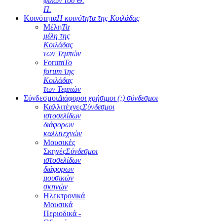
φίλων του Θ.
Π.
Κοινότητα
Η κοινότητα της Κοιλάδας
Μέλη
Τα
μέλη της
Κοιλάδας
των Τεμπών
Forum
Το
forum της
Κοιλάδας
των Τεμπών
Σύνδεσμοι
Διάφοροι χρήσιμοι (;) σύνδεσμοι
Καλλιτέχνες
Σύνδεσμοι
ιστοσελίδων
διάφορων
καλλιτεχνών
Μουσικές
Σκηνές
Σύνδεσμοι
ιστοσελίδων
διάφορων
μουσικών
σκηνών
Ηλεκτρονικά
Μουσικά
Περιοδικά -