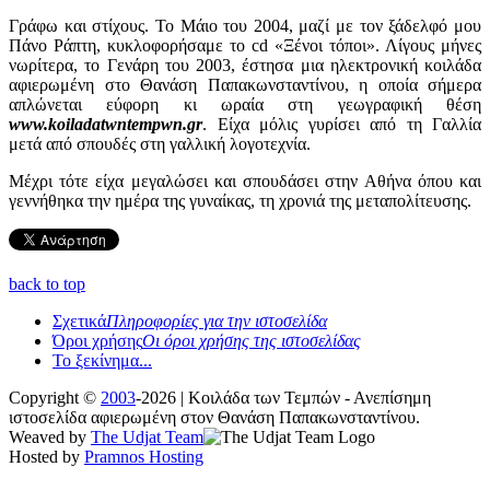
Γράφω και στίχους. Το Μάιο του 2004, μαζί με τον ξάδελφό μου
Πάνο Ράπτη, κυκλοφορήσαμε το cd «Ξένοι τόποι». Λίγους μήνες
νωρίτερα, το Γενάρη του 2003, έστησα μια ηλεκτρονική κοιλάδα
αφιερωμένη στο Θανάση Παπακωνσταντίνου, η οποία σήμερα
απλώνεται εύφορη κι ωραία στη γεωγραφική θέση
www.koiladatwntempwn.gr
. Είχα μόλις γυρίσει από τη Γαλλία
μετά από σπουδές στη γαλλική λογοτεχνία.
Μέχρι τότε είχα μεγαλώσει και σπουδάσει στην Αθήνα όπου και
γεννήθηκα την ημέρα της γυναίκας, τη χρονιά της μεταπολίτευσης.
back to top
Σχετικά
Πληροφορίες για την ιστοσελίδα
Όροι χρήσης
Οι όροι χρήσης της ιστοσελίδας
Το ξεκίνημα...
Copyright ©
2003
-2026 | Κοιλάδα των Τεμπών - Ανεπίσημη
ιστοσελίδα αφιερωμένη στον Θανάση Παπακωνσταντίνου.
Weaved by
The Udjat Team
Hosted by
Pramnos Hosting