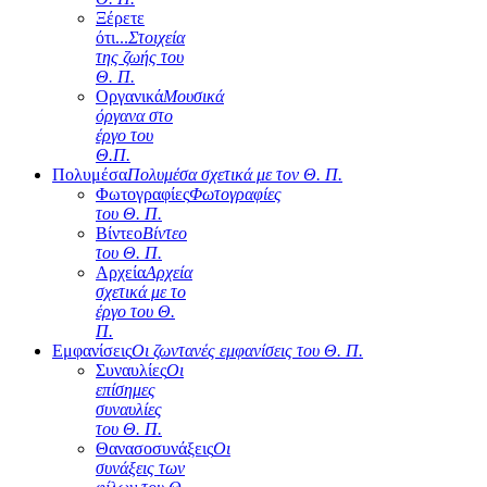
Ξέρετε
ότι...
Στοιχεία
της ζωής του
Θ. Π.
Οργανικά
Μουσικά
όργανα στο
έργο του
Θ.Π.
Πολυμέσα
Πολυμέσα σχετικά με τον Θ. Π.
Φωτογραφίες
Φωτογραφίες
του Θ. Π.
Βίντεο
Βίντεο
του Θ. Π.
Αρχεία
Αρχεία
σχετικά με το
έργο του Θ.
Π.
Εμφανίσεις
Οι ζωντανές εμφανίσεις του Θ. Π.
Συναυλίες
Οι
επίσημες
συναυλίες
του Θ. Π.
Θανασοσυνάξεις
Οι
συνάξεις των