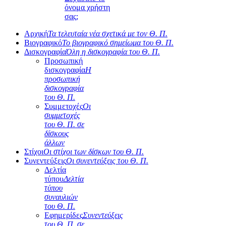
όνομα χρήστη
σας;
Αρχική
Τα τελευταία νέα σχετικά με τον Θ. Π.
Βιογραφικό
Το βιογραφικό σημείωμα του Θ. Π.
Δισκογραφία
Όλη η δισκογραφία του Θ. Π.
Προσωπική
δισκογραφία
Η
προσωπική
δισκογραφία
του Θ. Π.
Συμμετοχές
Οι
συμμετοχές
του Θ. Π. σε
δίσκους
άλλων
Στίχοι
Οι στίχοι των δίσκων του Θ. Π.
Συνεντεύξεις
Οι συνεντεύξεις του Θ. Π.
Δελτία
τύπου
Δελτία
τύπου
συναυλιών
του Θ. Π.
Εφημερίδες
Συνεντεύξεις
του Θ. Π. σε