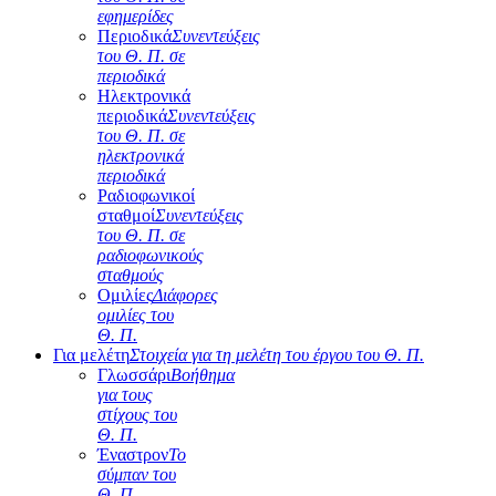
εφημερίδες
Περιοδικά
Συνεντεύξεις
του Θ. Π. σε
περιοδικά
Ηλεκτρονικά
περιοδικά
Συνεντεύξεις
του Θ. Π. σε
ηλεκτρονικά
περιοδικά
Ραδιοφωνικοί
σταθμοί
Συνεντεύξεις
του Θ. Π. σε
ραδιοφωνικούς
σταθμούς
Ομιλίες
Διάφορες
ομιλίες του
Θ. Π.
Για μελέτη
Στοιχεία για τη μελέτη του έργου του Θ. Π.
Γλωσσάρι
Βοήθημα
για τους
στίχους του
Θ. Π.
Έναστρον
Το
σύμπαν του
Θ. Π.