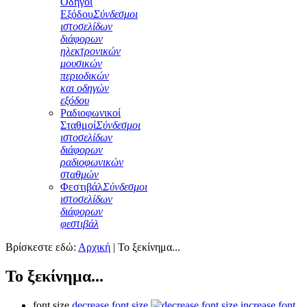
Οδηγοί
Εξόδου
Σύνδεσμοι
ιστοσελίδων
διάφορων
ηλεκτρονικών
μουσικών
περιοδικών
και οδηγών
εξόδου
Ραδιοφωνικοί
Σταθμοί
Σύνδεσμοι
ιστοσελίδων
διάφορων
ραδιοφωνικών
σταθμών
Φεστιβάλ
Σύνδεσμοι
ιστοσελίδων
διάφορων
φεστιβάλ
Βρίσκεστε εδώ:
Αρχική
|
Το ξεκίνημα...
Το ξεκίνημα...
font size
decrease font size
increase font