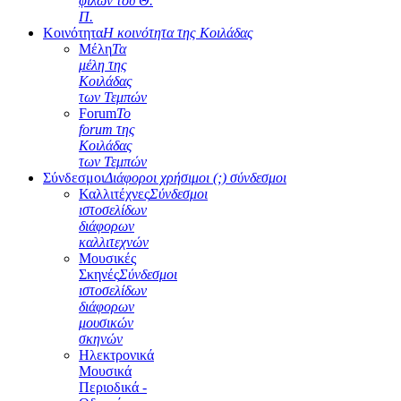
φίλων του Θ.
Π.
Κοινότητα
Η κοινότητα της Κοιλάδας
Μέλη
Τα
μέλη της
Κοιλάδας
των Τεμπών
Forum
Το
forum της
Κοιλάδας
των Τεμπών
Σύνδεσμοι
Διάφοροι χρήσιμοι (;) σύνδεσμοι
Καλλιτέχνες
Σύνδεσμοι
ιστοσελίδων
διάφορων
καλλιτεχνών
Μουσικές
Σκηνές
Σύνδεσμοι
ιστοσελίδων
διάφορων
μουσικών
σκηνών
Ηλεκτρονικά
Μουσικά
Περιοδικά -