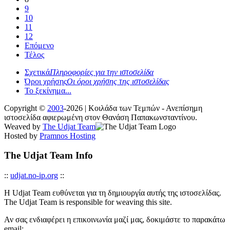
9
10
11
12
Επόμενο
Τέλος
Σχετικά
Πληροφορίες για την ιστοσελίδα
Όροι χρήσης
Οι όροι χρήσης της ιστοσελίδας
Το ξεκίνημα...
Copyright ©
2003
-2026 | Κοιλάδα των Τεμπών - Ανεπίσημη
ιστοσελίδα αφιερωμένη στον Θανάση Παπακωνσταντίνου.
Weaved by
The Udjat Team
Hosted by
Pramnos Hosting
The Udjat Team Info
::
udjat.no-ip.org
::
Η Udjat Team ευθύνεται για τη δημιουργία αυτής της ιστοσελίδας.
The Udjat Team is responsible for weaving this site.
Αν σας ενδιαφέρει η επικοινωνία μαζί μας, δοκιμάστε το παρακάτω
email: