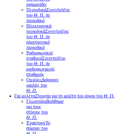
εφημερίδες
Περιοδικά
Συνεντεύξεις
του Θ. Π. σε
περιοδικά
Ηλεκτρονικά
περιοδικά
Συνεντεύξεις
του Θ. Π. σε
ηλεκτρονικά
περιοδικά
Ραδιοφωνικοί
σταθμοί
Συνεντεύξεις
του Θ. Π. σε
ραδιοφωνικούς
σταθμούς
Ομιλίες
Διάφορες
ομιλίες του
Θ. Π.
Για μελέτη
Στοιχεία για τη μελέτη του έργου του Θ. Π.
Γλωσσάρι
Βοήθημα
για τους
στίχους του
Θ. Π.
Έναστρον
Το
σύμπαν του
Θ. Π.