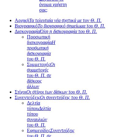
όνομα χρήστη
σας;
Αρχική
Τα τελευταία νέα σχετικά με τον Θ. Π.
Βιογραφικό
Το βιογραφικό σημείωμα του Θ. Π.
Δισκογραφία
Όλη η δισκογραφία του Θ. Π.
Προσωπική
δισκογραφία
Η
προσωπική
δισκογραφία
του Θ. Π.
Συμμετοχές
Οι
συμμετοχές
του Θ. Π. σε
δίσκους
άλλων
Στίχοι
Οι στίχοι των δίσκων του Θ. Π.
Συνεντεύξεις
Οι συνεντεύξεις του Θ. Π.
Δελτία
τύπου
Δελτία
τύπου
συναυλιών
του Θ. Π.
Εφημερίδες
Συνεντεύξεις
του Θ. Π. σε