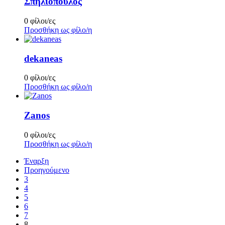
Σπηλιόπουλος
0 φίλοι/ες
Προσθήκη ως φίλο/η
dekaneas
0 φίλοι/ες
Προσθήκη ως φίλο/η
Zanos
0 φίλοι/ες
Προσθήκη ως φίλο/η
Έναρξη
Προηγούμενο
3
4
5
6
7
8