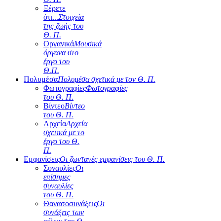
Ξέρετε
ότι...
Στοιχεία
της ζωής του
Θ. Π.
Οργανικά
Μουσικά
όργανα στο
έργο του
Θ.Π.
Πολυμέσα
Πολυμέσα σχετικά με τον Θ. Π.
Φωτογραφίες
Φωτογραφίες
του Θ. Π.
Βίντεο
Βίντεο
του Θ. Π.
Αρχεία
Αρχεία
σχετικά με το
έργο του Θ.
Π.
Εμφανίσεις
Οι ζωντανές εμφανίσεις του Θ. Π.
Συναυλίες
Οι
επίσημες
συναυλίες
του Θ. Π.
Θανασοσυνάξεις
Οι
συνάξεις των