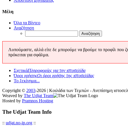
Αποστολή μηνύματος
Μέλη
Όλα τα Βίντεο
Αναζήτηση
Λυπούμαστε, αλλά είτε δε μπορούμε να βρούμε το προφίλ που ζητ
πρόκειται για σφάλμα.
Σχετικά
Πληροφορίες για την ιστοσελίδα
Όροι χρήσης
Οι όροι χρήσης της ιστοσελίδας
Το ξεκίνημα...
Copyright ©
2003
-2026 | Κοιλάδα των Τεμπών - Ανεπίσημη ιστοσ
Weaved by
The Udjat Team
Hosted by
Pramnos Hosting
The Udjat Team Info
::
udjat.no-ip.org
::