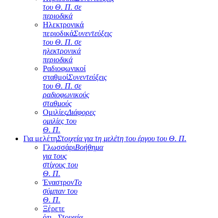
του Θ. Π. σε
περιοδικά
Ηλεκτρονικά
περιοδικά
Συνεντεύξεις
του Θ. Π. σε
ηλεκτρονικά
περιοδικά
Ραδιοφωνικοί
σταθμοί
Συνεντεύξεις
του Θ. Π. σε
ραδιοφωνικούς
σταθμούς
Ομιλίες
Διάφορες
ομιλίες του
Θ. Π.
Για μελέτη
Στοιχεία για τη μελέτη του έργου του Θ. Π.
Γλωσσάρι
Βοήθημα
για τους
στίχους του
Θ. Π.
Έναστρον
Το
σύμπαν του
Θ. Π.
Ξέρετε
ότι...
Στοιχεία