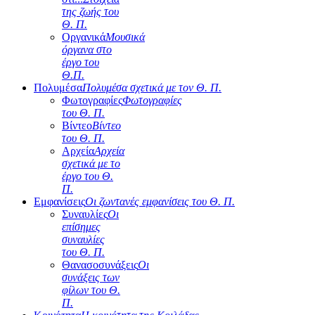
της ζωής του
Θ. Π.
Οργανικά
Μουσικά
όργανα στο
έργο του
Θ.Π.
Πολυμέσα
Πολυμέσα σχετικά με τον Θ. Π.
Φωτογραφίες
Φωτογραφίες
του Θ. Π.
Βίντεο
Βίντεο
του Θ. Π.
Αρχεία
Αρχεία
σχετικά με το
έργο του Θ.
Π.
Εμφανίσεις
Οι ζωντανές εμφανίσεις του Θ. Π.
Συναυλίες
Οι
επίσημες
συναυλίες
του Θ. Π.
Θανασοσυνάξεις
Οι
συνάξεις των
φίλων του Θ.
Π.