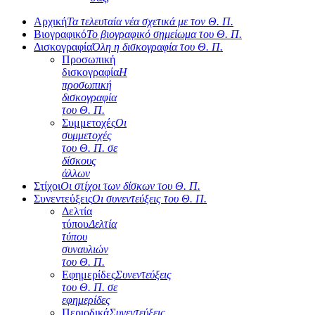
Αρχική
Τα τελευταία νέα σχετικά με τον Θ. Π.
Βιογραφικό
Το βιογραφικό σημείωμα του Θ. Π.
Δισκογραφία
Όλη η δισκογραφία του Θ. Π.
Προσωπική
δισκογραφία
Η
προσωπική
δισκογραφία
του Θ. Π.
Συμμετοχές
Οι
συμμετοχές
του Θ. Π. σε
δίσκους
άλλων
Στίχοι
Οι στίχοι των δίσκων του Θ. Π.
Συνεντεύξεις
Οι συνεντεύξεις του Θ. Π.
Δελτία
τύπου
Δελτία
τύπου
συναυλιών
του Θ. Π.
Εφημερίδες
Συνεντεύξεις
του Θ. Π. σε
εφημερίδες
Περιοδικά
Συνεντεύξεις