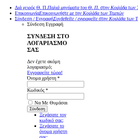
Διά χειρός Θ. Π.
Παλιά μηνύματα του Θ. Π. στην Κοιλάδα των
Επικοινωνία
Επικοινωνήστε με την Κοιλάδα των Τεμπών
Σύνδεση / Εγγραφή
Συνδεθείτε / εγγραφείτε στην Κοιλάδα των 
Σύνδεση
Εγγραφή
ΣΥΝΔΕΣΗ ΣΤΟ
ΛΟΓΑΡΙΑΣΜΟ
ΣΑΣ
Δεν έχετε ακόμη
λογαριασμό;
Εγγραφείτε τώρα!
Όνομα χρήστη *
Κωδικός *
Να Με Θυμάσαι
Ξεχάσατε τον
κωδικό σας;
Ξεχάσατε το
όνομα χρήστη
σας;