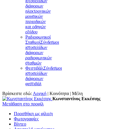
ιστοσελίδων
διάφορων
ηλεκτρονικών
μουσικών
περιοδικών
και οδηγών
εξόδου
Ραδιοφωνικοί
Σταθμοί
Σύνδεσμοι
ιστοσελίδων
διάφορων
ραδιοφωνικών
σταθμών
Φεστιβάλ
Σύνδεσμοι
ιστοσελίδων
διάφορων
φεστιβάλ
Βρίσκεστε εδώ:
Αρχική
|
Κοινότητα
|
Μέλη
Κωνσταντίνος Εκκέσιης
Μετάβαση στο προφίλ
Προσθήκη ως φίλο/η
Φωτογραφίες
Βίντεο