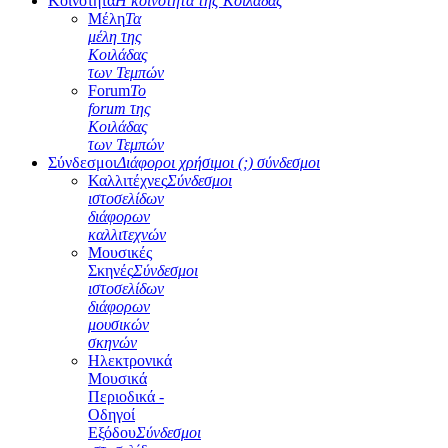
Κοινότητα
Η κοινότητα της Κοιλάδας
Μέλη
Τα
μέλη της
Κοιλάδας
των Τεμπών
Forum
Το
forum της
Κοιλάδας
των Τεμπών
Σύνδεσμοι
Διάφοροι χρήσιμοι (;) σύνδεσμοι
Καλλιτέχνες
Σύνδεσμοι
ιστοσελίδων
διάφορων
καλλιτεχνών
Μουσικές
Σκηνές
Σύνδεσμοι
ιστοσελίδων
διάφορων
μουσικών
σκηνών
Ηλεκτρονικά
Μουσικά
Περιοδικά -
Οδηγοί
Εξόδου
Σύνδεσμοι