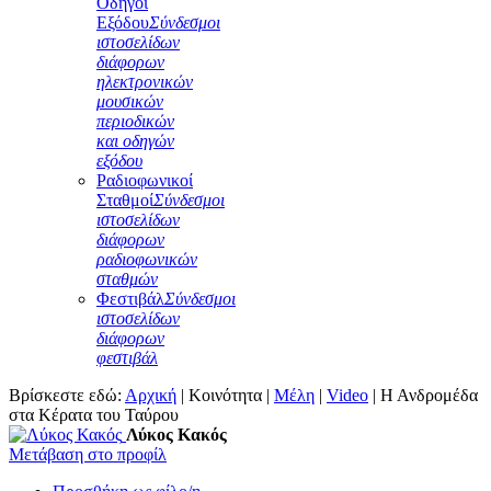
Οδηγοί
Εξόδου
Σύνδεσμοι
ιστοσελίδων
διάφορων
ηλεκτρονικών
μουσικών
περιοδικών
και οδηγών
εξόδου
Ραδιοφωνικοί
Σταθμοί
Σύνδεσμοι
ιστοσελίδων
διάφορων
ραδιοφωνικών
σταθμών
Φεστιβάλ
Σύνδεσμοι
ιστοσελίδων
διάφορων
φεστιβάλ
Βρίσκεστε εδώ:
Αρχική
|
Κοινότητα
|
Μέλη
|
Video
|
Η Ανδρομέδα
στα Κέρατα του Ταύρου
Λύκος Κακός
Μετάβαση στο προφίλ