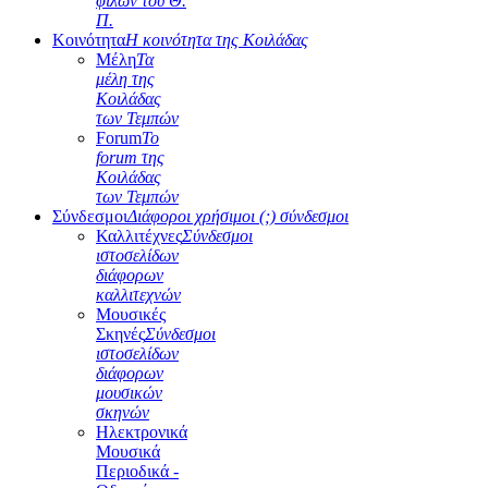
φίλων του Θ.
Π.
Κοινότητα
Η κοινότητα της Κοιλάδας
Μέλη
Τα
μέλη της
Κοιλάδας
των Τεμπών
Forum
Το
forum της
Κοιλάδας
των Τεμπών
Σύνδεσμοι
Διάφοροι χρήσιμοι (;) σύνδεσμοι
Καλλιτέχνες
Σύνδεσμοι
ιστοσελίδων
διάφορων
καλλιτεχνών
Μουσικές
Σκηνές
Σύνδεσμοι
ιστοσελίδων
διάφορων
μουσικών
σκηνών
Ηλεκτρονικά
Μουσικά
Περιοδικά -