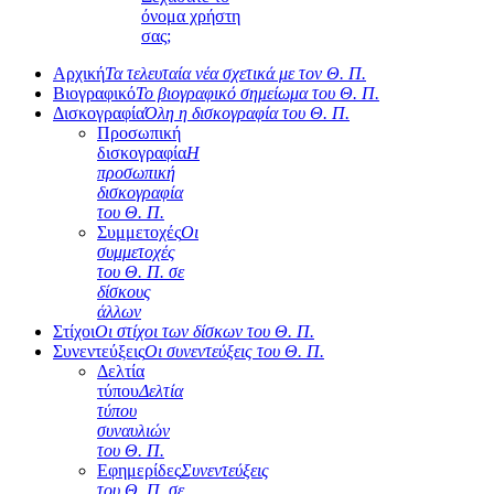
όνομα χρήστη
σας;
Αρχική
Τα τελευταία νέα σχετικά με τον Θ. Π.
Βιογραφικό
Το βιογραφικό σημείωμα του Θ. Π.
Δισκογραφία
Όλη η δισκογραφία του Θ. Π.
Προσωπική
δισκογραφία
Η
προσωπική
δισκογραφία
του Θ. Π.
Συμμετοχές
Οι
συμμετοχές
του Θ. Π. σε
δίσκους
άλλων
Στίχοι
Οι στίχοι των δίσκων του Θ. Π.
Συνεντεύξεις
Οι συνεντεύξεις του Θ. Π.
Δελτία
τύπου
Δελτία
τύπου
συναυλιών
του Θ. Π.
Εφημερίδες
Συνεντεύξεις
του Θ. Π. σε