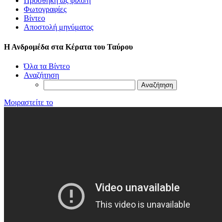
Προσθήκη ως φίλο/η
Φωτογραφίες
Βίντεο
Αποστολή μηνύματος
Η Ανδρομέδα στα Κέρατα του Ταύρου
Όλα τα Βίντεο
Αναζήτηση
Μοιραστείτε το