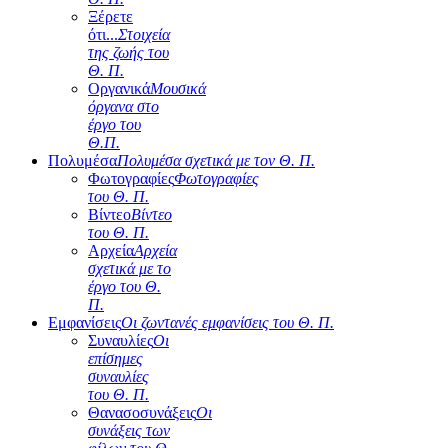
Ξέρετε
ότι...
Στοιχεία
της ζωής του
Θ. Π.
Οργανικά
Μουσικά
όργανα στο
έργο του
Θ.Π.
Πολυμέσα
Πολυμέσα σχετικά με τον Θ. Π.
Φωτογραφίες
Φωτογραφίες
του Θ. Π.
Βίντεο
Βίντεο
του Θ. Π.
Αρχεία
Αρχεία
σχετικά με το
έργο του Θ.
Π.
Εμφανίσεις
Οι ζωντανές εμφανίσεις του Θ. Π.
Συναυλίες
Οι
επίσημες
συναυλίες
του Θ. Π.
Θανασοσυνάξεις
Οι
συνάξεις των