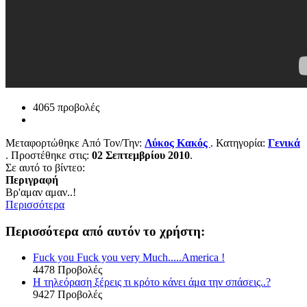
4065 προβολές
Μεταφορτώθηκε Από Τον/Την:
Λύκος Κακός
. Κατηγορία:
Γενικά
. Προστέθηκε στις:
02 Σεπτεμβρίου 2010
.
Σε αυτό το βίντεο:
Περιγραφή
Βρ'αμαν αμαν..!
Περισσότερα
Περισσότερα από αυτόν το χρήστη:
Fuck you Fuck you very Much.....America !
4478 Προβολές
Η τηλεόραση ξέρεις τι κρότο κάνει άμα την σπάσεις..?
9427 Προβολές