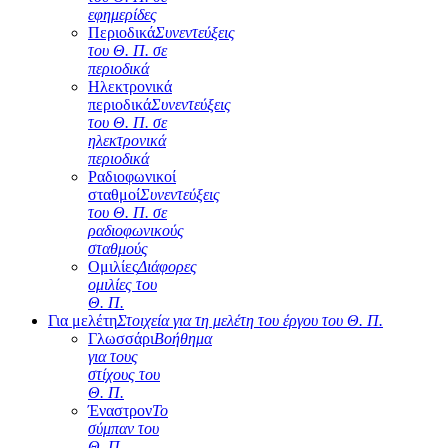
εφημερίδες
Περιοδικά
Συνεντεύξεις
του Θ. Π. σε
περιοδικά
Ηλεκτρονικά
περιοδικά
Συνεντεύξεις
του Θ. Π. σε
ηλεκτρονικά
περιοδικά
Ραδιοφωνικοί
σταθμοί
Συνεντεύξεις
του Θ. Π. σε
ραδιοφωνικούς
σταθμούς
Ομιλίες
Διάφορες
ομιλίες του
Θ. Π.
Για μελέτη
Στοιχεία για τη μελέτη του έργου του Θ. Π.
Γλωσσάρι
Βοήθημα
για τους
στίχους του
Θ. Π.
Έναστρον
Το
σύμπαν του
Θ. Π.