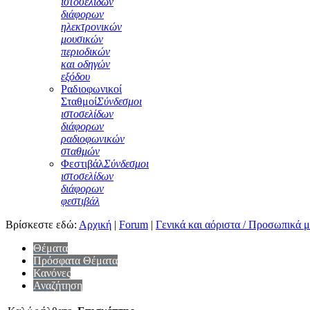
ιστοσελίδων
διάφορων
ηλεκτρονικών
μουσικών
περιοδικών
και οδηγών
εξόδου
Ραδιοφωνικοί
Σταθμοί
Σύνδεσμοι
ιστοσελίδων
διάφορων
ραδιοφωνικών
σταθμών
Φεστιβάλ
Σύνδεσμοι
ιστοσελίδων
διάφορων
φεστιβάλ
Βρίσκεστε εδώ:
Αρχική
|
Forum
|
Γενικά και αόριστα / Προσωπικά 
Θέματα
Πρόσφατα Θέματα
Κανόνες
Αναζήτηση