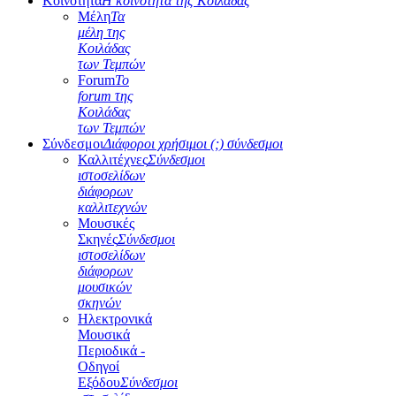
Κοινότητα
Η κοινότητα της Κοιλάδας
Μέλη
Τα
μέλη της
Κοιλάδας
των Τεμπών
Forum
Το
forum της
Κοιλάδας
των Τεμπών
Σύνδεσμοι
Διάφοροι χρήσιμοι (;) σύνδεσμοι
Καλλιτέχνες
Σύνδεσμοι
ιστοσελίδων
διάφορων
καλλιτεχνών
Μουσικές
Σκηνές
Σύνδεσμοι
ιστοσελίδων
διάφορων
μουσικών
σκηνών
Ηλεκτρονικά
Μουσικά
Περιοδικά -
Οδηγοί
Εξόδου
Σύνδεσμοι