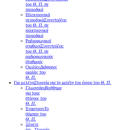
του Θ. Π. σε
περιοδικά
Ηλεκτρονικά
περιοδικά
Συνεντεύξεις
του Θ. Π. σε
ηλεκτρονικά
περιοδικά
Ραδιοφωνικοί
σταθμοί
Συνεντεύξεις
του Θ. Π. σε
ραδιοφωνικούς
σταθμούς
Ομιλίες
Διάφορες
ομιλίες του
Θ. Π.
Για μελέτη
Στοιχεία για τη μελέτη του έργου του Θ. Π.
Γλωσσάρι
Βοήθημα
για τους
στίχους του
Θ. Π.
Έναστρον
Το
σύμπαν του
Θ. Π.
Ξέρετε
ότι...
Στοιχεία