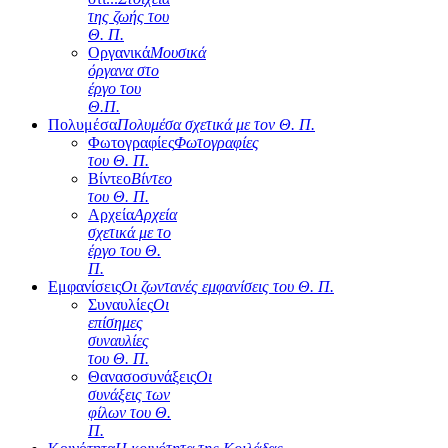
της ζωής του
Θ. Π.
Οργανικά
Μουσικά
όργανα στο
έργο του
Θ.Π.
Πολυμέσα
Πολυμέσα σχετικά με τον Θ. Π.
Φωτογραφίες
Φωτογραφίες
του Θ. Π.
Βίντεο
Βίντεο
του Θ. Π.
Αρχεία
Αρχεία
σχετικά με το
έργο του Θ.
Π.
Εμφανίσεις
Οι ζωντανές εμφανίσεις του Θ. Π.
Συναυλίες
Οι
επίσημες
συναυλίες
του Θ. Π.
Θανασοσυνάξεις
Οι
συνάξεις των
φίλων του Θ.
Π.