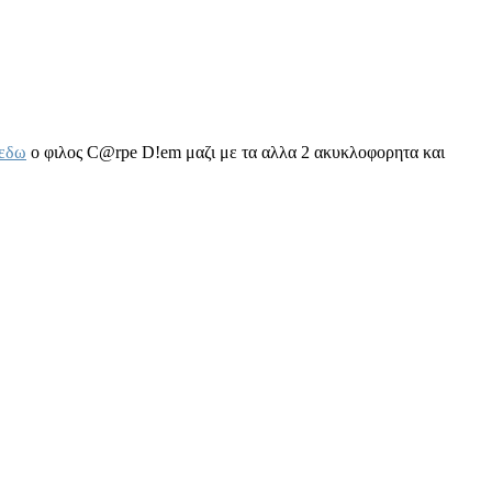
εδω
ο φιλος C@rpe D!em μαζι με τα αλλα 2 ακυκλοφορητα και