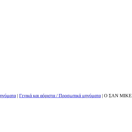
μηνύματα
|
Γενικά και αόριστα / Προσωπικά μηνύματα
|
Ο ΣΑΝ ΜΙΚΕ