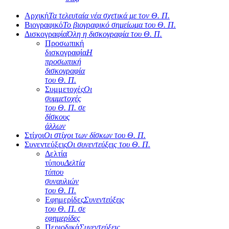
Αρχική
Τα τελευταία νέα σχετικά με τον Θ. Π.
Βιογραφικό
Το βιογραφικό σημείωμα του Θ. Π.
Δισκογραφία
Όλη η δισκογραφία του Θ. Π.
Προσωπική
δισκογραφία
Η
προσωπική
δισκογραφία
του Θ. Π.
Συμμετοχές
Οι
συμμετοχές
του Θ. Π. σε
δίσκους
άλλων
Στίχοι
Οι στίχοι των δίσκων του Θ. Π.
Συνεντεύξεις
Οι συνεντεύξεις του Θ. Π.
Δελτία
τύπου
Δελτία
τύπου
συναυλιών
του Θ. Π.
Εφημερίδες
Συνεντεύξεις
του Θ. Π. σε
εφημερίδες
Περιοδικά
Συνεντεύξεις