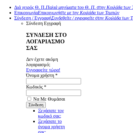
Διά χειρός Θ. Π.
Παλιά μηνύματα του Θ. Π. στην Κοιλάδα των
Επικοινωνία
Επικοινωνήστε με την Κοιλάδα των Τεμπών
Σύνδεση / Εγγραφή
Συνδεθείτε / εγγραφείτε στην Κοιλάδα των 
Σύνδεση
Εγγραφή
ΣΥΝΔΕΣΗ ΣΤΟ
ΛΟΓΑΡΙΑΣΜΟ
ΣΑΣ
Δεν έχετε ακόμη
λογαριασμό;
Εγγραφείτε τώρα!
Όνομα χρήστη *
Κωδικός *
Να Με Θυμάσαι
Ξεχάσατε τον
κωδικό σας;
Ξεχάσατε το
όνομα χρήστη
σας;