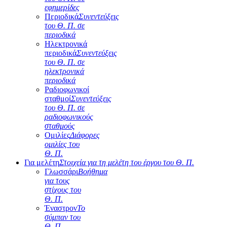
εφημερίδες
Περιοδικά
Συνεντεύξεις
του Θ. Π. σε
περιοδικά
Ηλεκτρονικά
περιοδικά
Συνεντεύξεις
του Θ. Π. σε
ηλεκτρονικά
περιοδικά
Ραδιοφωνικοί
σταθμοί
Συνεντεύξεις
του Θ. Π. σε
ραδιοφωνικούς
σταθμούς
Ομιλίες
Διάφορες
ομιλίες του
Θ. Π.
Για μελέτη
Στοιχεία για τη μελέτη του έργου του Θ. Π.
Γλωσσάρι
Βοήθημα
για τους
στίχους του
Θ. Π.
Έναστρον
Το
σύμπαν του
Θ. Π.