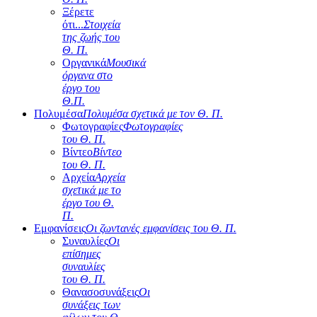
Ξέρετε
ότι...
Στοιχεία
της ζωής του
Θ. Π.
Οργανικά
Μουσικά
όργανα στο
έργο του
Θ.Π.
Πολυμέσα
Πολυμέσα σχετικά με τον Θ. Π.
Φωτογραφίες
Φωτογραφίες
του Θ. Π.
Βίντεο
Βίντεο
του Θ. Π.
Αρχεία
Αρχεία
σχετικά με το
έργο του Θ.
Π.
Εμφανίσεις
Οι ζωντανές εμφανίσεις του Θ. Π.
Συναυλίες
Οι
επίσημες
συναυλίες
του Θ. Π.
Θανασοσυνάξεις
Οι
συνάξεις των