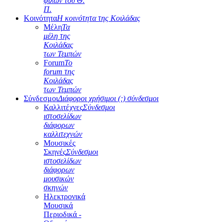
φίλων του Θ.
Π.
Κοινότητα
Η κοινότητα της Κοιλάδας
Μέλη
Τα
μέλη της
Κοιλάδας
των Τεμπών
Forum
Το
forum της
Κοιλάδας
των Τεμπών
Σύνδεσμοι
Διάφοροι χρήσιμοι (;) σύνδεσμοι
Καλλιτέχνες
Σύνδεσμοι
ιστοσελίδων
διάφορων
καλλιτεχνών
Μουσικές
Σκηνές
Σύνδεσμοι
ιστοσελίδων
διάφορων
μουσικών
σκηνών
Ηλεκτρονικά
Μουσικά
Περιοδικά -