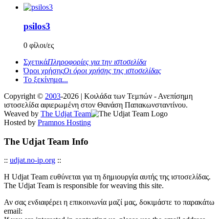
psilos3
0 φίλοι/ες
Σχετικά
Πληροφορίες για την ιστοσελίδα
Όροι χρήσης
Οι όροι χρήσης της ιστοσελίδας
Το ξεκίνημα...
Copyright ©
2003
-2026 | Κοιλάδα των Τεμπών - Ανεπίσημη
ιστοσελίδα αφιερωμένη στον Θανάση Παπακωνσταντίνου.
Weaved by
The Udjat Team
Hosted by
Pramnos Hosting
The Udjat Team Info
::
udjat.no-ip.org
::
Η Udjat Team ευθύνεται για τη δημιουργία αυτής της ιστοσελίδας.
The Udjat Team is responsible for weaving this site.
Αν σας ενδιαφέρει η επικοινωνία μαζί μας, δοκιμάστε το παρακάτω
email: