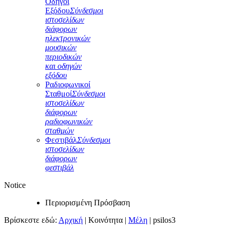
Οδηγοί
Εξόδου
Σύνδεσμοι
ιστοσελίδων
διάφορων
ηλεκτρονικών
μουσικών
περιοδικών
και οδηγών
εξόδου
Ραδιοφωνικοί
Σταθμοί
Σύνδεσμοι
ιστοσελίδων
διάφορων
ραδιοφωνικών
σταθμών
Φεστιβάλ
Σύνδεσμοι
ιστοσελίδων
διάφορων
φεστιβάλ
Notice
Περιορισμένη Πρόσβαση
Βρίσκεστε εδώ:
Αρχική
|
Κοινότητα
|
Μέλη
|
psilos3