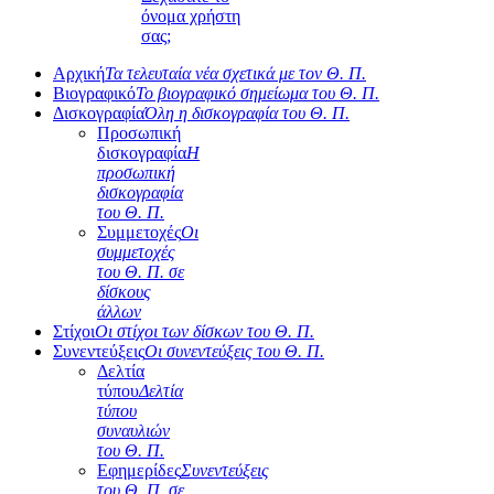
όνομα χρήστη
σας;
Αρχική
Τα τελευταία νέα σχετικά με τον Θ. Π.
Βιογραφικό
Το βιογραφικό σημείωμα του Θ. Π.
Δισκογραφία
Όλη η δισκογραφία του Θ. Π.
Προσωπική
δισκογραφία
Η
προσωπική
δισκογραφία
του Θ. Π.
Συμμετοχές
Οι
συμμετοχές
του Θ. Π. σε
δίσκους
άλλων
Στίχοι
Οι στίχοι των δίσκων του Θ. Π.
Συνεντεύξεις
Οι συνεντεύξεις του Θ. Π.
Δελτία
τύπου
Δελτία
τύπου
συναυλιών
του Θ. Π.
Εφημερίδες
Συνεντεύξεις
του Θ. Π. σε