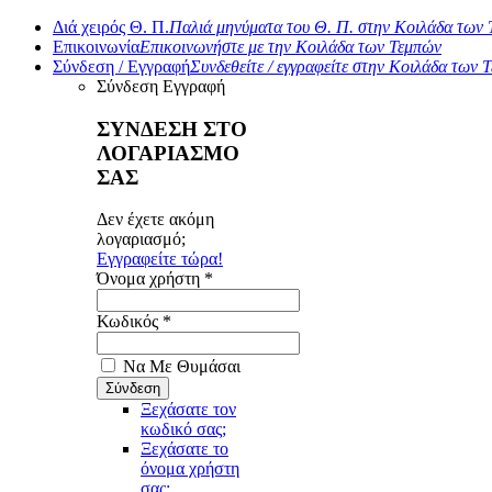
Διά χειρός Θ. Π.
Παλιά μηνύματα του Θ. Π. στην Κοιλάδα των
Επικοινωνία
Επικοινωνήστε με την Κοιλάδα των Τεμπών
Σύνδεση / Εγγραφή
Συνδεθείτε / εγγραφείτε στην Κοιλάδα των 
Σύνδεση
Εγγραφή
ΣΥΝΔΕΣΗ ΣΤΟ
ΛΟΓΑΡΙΑΣΜΟ
ΣΑΣ
Δεν έχετε ακόμη
λογαριασμό;
Εγγραφείτε τώρα!
Όνομα χρήστη *
Κωδικός *
Να Με Θυμάσαι
Ξεχάσατε τον
κωδικό σας;
Ξεχάσατε το
όνομα χρήστη
σας;