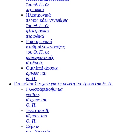
του Θ. Π. σε
περιοδικά
Ηλεκτρονικά
περιοδικά
Συνεντεύξεις
του Θ. Π. σε
ηλεκτρονικά
περιοδικά
Ραδιοφωνικοί
σταθμοί
Συνεντεύξεις
του Θ. Π. σε
ραδιοφωνικούς
σταθμούς
Ομιλίες
Διάφορες
ομιλίες του
Θ. Π.
Για μελέτη
Στοιχεία για τη μελέτη του έργου του Θ. Π.
Γλωσσάρι
Βοήθημα
για τους
στίχους του
Θ. Π.
Έναστρον
Το
σύμπαν του
Θ. Π.
Ξέρετε
ότι...
Στοιχεία