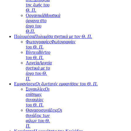
της ζωής του
Θ. Π.
Οργανικά
Μουσικά
όργανα στο
έργο του
Θ.Π.
Πολυμέσα
Πολυμέσα σχετικά με τον Θ. Π.
Φωτογραφίες
Φωτογραφίες
του Θ. Π.
Βίντεο
Βίντεο
του Θ. Π.
Αρχεία
Αρχεία
σχετικά με το
έργο του Θ.
Π.
Εμφανίσεις
Οι ζωντανές εμφανίσεις του Θ. Π.
Συναυλίες
Οι
επίσημες
συναυλίες
του Θ. Π.
Θανασοσυνάξεις
Οι
συνάξεις των
φίλων του Θ.
Π.