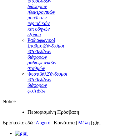
ιστοσελίδων
διάφορων
ηλεκτρονικών
μουσικών
περιοδικών
και οδηγών
εξόδου
Ραδιοφωνικοί
Σταθμοί
Σύνδεσμοι
ιστοσελίδων
διάφορων
ραδιοφωνικών
σταθμών
Φεστιβάλ
Σύνδεσμοι
ιστοσελίδων
διάφορων
φεστιβάλ
Notice
Περιορισμένη Πρόσβαση
Βρίσκεστε εδώ:
Αρχική
|
Κοινότητα
|
Μέλη
|
gigi