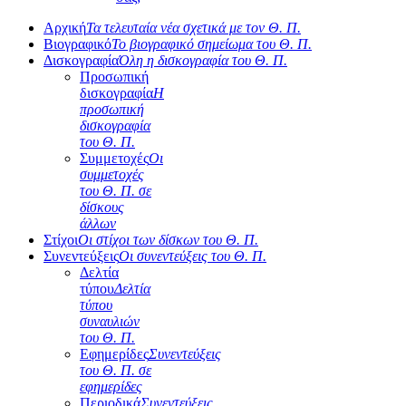
Αρχική
Τα τελευταία νέα σχετικά με τον Θ. Π.
Βιογραφικό
Το βιογραφικό σημείωμα του Θ. Π.
Δισκογραφία
Όλη η δισκογραφία του Θ. Π.
Προσωπική
δισκογραφία
Η
προσωπική
δισκογραφία
του Θ. Π.
Συμμετοχές
Οι
συμμετοχές
του Θ. Π. σε
δίσκους
άλλων
Στίχοι
Οι στίχοι των δίσκων του Θ. Π.
Συνεντεύξεις
Οι συνεντεύξεις του Θ. Π.
Δελτία
τύπου
Δελτία
τύπου
συναυλιών
του Θ. Π.
Εφημερίδες
Συνεντεύξεις
του Θ. Π. σε
εφημερίδες
Περιοδικά
Συνεντεύξεις