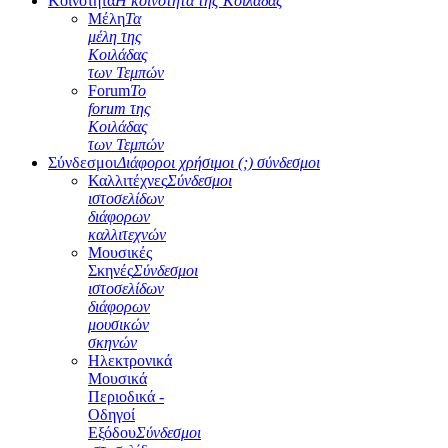
Κοινότητα
Η κοινότητα της Κοιλάδας
Μέλη
Τα
μέλη της
Κοιλάδας
των Τεμπών
Forum
Το
forum της
Κοιλάδας
των Τεμπών
Σύνδεσμοι
Διάφοροι χρήσιμοι (;) σύνδεσμοι
Καλλιτέχνες
Σύνδεσμοι
ιστοσελίδων
διάφορων
καλλιτεχνών
Μουσικές
Σκηνές
Σύνδεσμοι
ιστοσελίδων
διάφορων
μουσικών
σκηνών
Ηλεκτρονικά
Μουσικά
Περιοδικά -
Οδηγοί
Εξόδου
Σύνδεσμοι