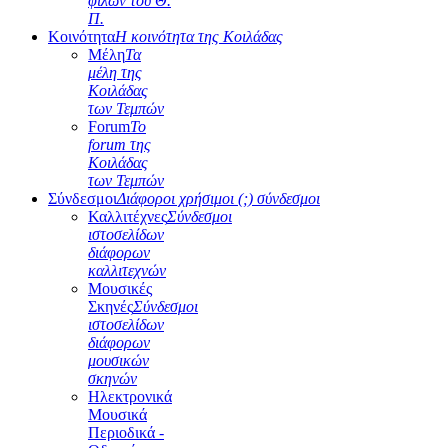
φίλων του Θ.
Π.
Κοινότητα
Η κοινότητα της Κοιλάδας
Μέλη
Τα
μέλη της
Κοιλάδας
των Τεμπών
Forum
Το
forum της
Κοιλάδας
των Τεμπών
Σύνδεσμοι
Διάφοροι χρήσιμοι (;) σύνδεσμοι
Καλλιτέχνες
Σύνδεσμοι
ιστοσελίδων
διάφορων
καλλιτεχνών
Μουσικές
Σκηνές
Σύνδεσμοι
ιστοσελίδων
διάφορων
μουσικών
σκηνών
Ηλεκτρονικά
Μουσικά
Περιοδικά -