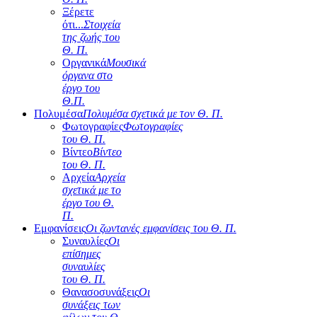
Ξέρετε
ότι...
Στοιχεία
της ζωής του
Θ. Π.
Οργανικά
Μουσικά
όργανα στο
έργο του
Θ.Π.
Πολυμέσα
Πολυμέσα σχετικά με τον Θ. Π.
Φωτογραφίες
Φωτογραφίες
του Θ. Π.
Βίντεο
Βίντεο
του Θ. Π.
Αρχεία
Αρχεία
σχετικά με το
έργο του Θ.
Π.
Εμφανίσεις
Οι ζωντανές εμφανίσεις του Θ. Π.
Συναυλίες
Οι
επίσημες
συναυλίες
του Θ. Π.
Θανασοσυνάξεις
Οι
συνάξεις των