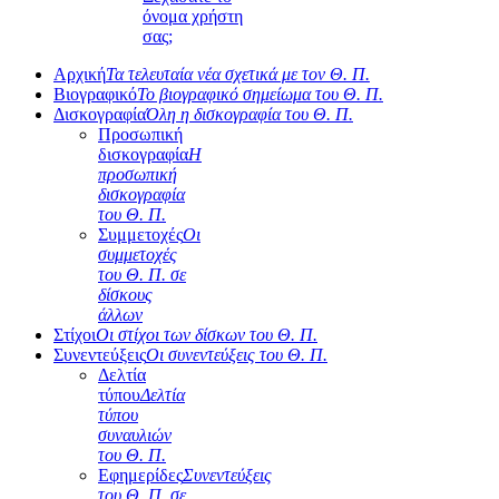
όνομα χρήστη
σας;
Αρχική
Τα τελευταία νέα σχετικά με τον Θ. Π.
Βιογραφικό
Το βιογραφικό σημείωμα του Θ. Π.
Δισκογραφία
Όλη η δισκογραφία του Θ. Π.
Προσωπική
δισκογραφία
Η
προσωπική
δισκογραφία
του Θ. Π.
Συμμετοχές
Οι
συμμετοχές
του Θ. Π. σε
δίσκους
άλλων
Στίχοι
Οι στίχοι των δίσκων του Θ. Π.
Συνεντεύξεις
Οι συνεντεύξεις του Θ. Π.
Δελτία
τύπου
Δελτία
τύπου
συναυλιών
του Θ. Π.
Εφημερίδες
Συνεντεύξεις
του Θ. Π. σε