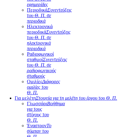
εφημερίδες
Περιοδικά
Συνεντεύξεις
του Θ. Π. σε
περιοδικά
Ηλεκτρονικά
περιοδικά
Συνεντεύξεις
του Θ. Π. σε
ηλεκτρονικά
περιοδικά
Ραδιοφωνικοί
σταθμοί
Συνεντεύξεις
του Θ. Π. σε
ραδιοφωνικούς
σταθμούς
Ομιλίες
Διάφορες
ομιλίες του
Θ. Π.
Για μελέτη
Στοιχεία για τη μελέτη του έργου του Θ. Π.
Γλωσσάρι
Βοήθημα
για τους
στίχους του
Θ. Π.
Έναστρον
Το
σύμπαν του
Θ. Π.