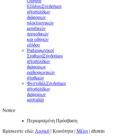
Οδηγοί
Εξόδου
Σύνδεσμοι
ιστοσελίδων
διάφορων
ηλεκτρονικών
μουσικών
περιοδικών
και οδηγών
εξόδου
Ραδιοφωνικοί
Σταθμοί
Σύνδεσμοι
ιστοσελίδων
διάφορων
ραδιοφωνικών
σταθμών
Φεστιβάλ
Σύνδεσμοι
ιστοσελίδων
διάφορων
φεστιβάλ
Notice
Περιορισμένη Πρόσβαση
Βρίσκεστε εδώ:
Αρχική
|
Κοινότητα
|
Μέλη
|
dfotein