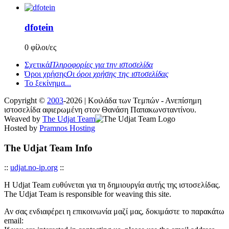
dfotein
0 φίλοι/ες
Σχετικά
Πληροφορίες για την ιστοσελίδα
Όροι χρήσης
Οι όροι χρήσης της ιστοσελίδας
Το ξεκίνημα...
Copyright ©
2003
-2026 | Κοιλάδα των Τεμπών - Ανεπίσημη
ιστοσελίδα αφιερωμένη στον Θανάση Παπακωνσταντίνου.
Weaved by
The Udjat Team
Hosted by
Pramnos Hosting
The Udjat Team Info
::
udjat.no-ip.org
::
Η Udjat Team ευθύνεται για τη δημιουργία αυτής της ιστοσελίδας.
The Udjat Team is responsible for weaving this site.
Αν σας ενδιαφέρει η επικοινωνία μαζί μας, δοκιμάστε το παρακάτω
email: