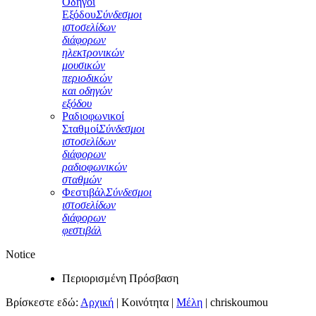
Οδηγοί
Εξόδου
Σύνδεσμοι
ιστοσελίδων
διάφορων
ηλεκτρονικών
μουσικών
περιοδικών
και οδηγών
εξόδου
Ραδιοφωνικοί
Σταθμοί
Σύνδεσμοι
ιστοσελίδων
διάφορων
ραδιοφωνικών
σταθμών
Φεστιβάλ
Σύνδεσμοι
ιστοσελίδων
διάφορων
φεστιβάλ
Notice
Περιορισμένη Πρόσβαση
Βρίσκεστε εδώ:
Αρχική
|
Κοινότητα
|
Μέλη
|
chriskoumou