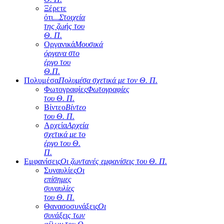
Ξέρετε
ότι...
Στοιχεία
της ζωής του
Θ. Π.
Οργανικά
Μουσικά
όργανα στο
έργο του
Θ.Π.
Πολυμέσα
Πολυμέσα σχετικά με τον Θ. Π.
Φωτογραφίες
Φωτογραφίες
του Θ. Π.
Βίντεο
Βίντεο
του Θ. Π.
Αρχεία
Αρχεία
σχετικά με το
έργο του Θ.
Π.
Εμφανίσεις
Οι ζωντανές εμφανίσεις του Θ. Π.
Συναυλίες
Οι
επίσημες
συναυλίες
του Θ. Π.
Θανασοσυνάξεις
Οι
συνάξεις των