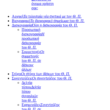
όνομα χρήστη
σας;
Αρχική
Τα τελευταία νέα σχετικά με τον Θ. Π.
Βιογραφικό
Το βιογραφικό σημείωμα του Θ. Π.
Δισκογραφία
Όλη η δισκογραφία του Θ. Π.
Προσωπική
δισκογραφία
Η
προσωπική
δισκογραφία
του Θ. Π.
Συμμετοχές
Οι
συμμετοχές
του Θ. Π. σε
δίσκους
άλλων
Στίχοι
Οι στίχοι των δίσκων του Θ. Π.
Συνεντεύξεις
Οι συνεντεύξεις του Θ. Π.
Δελτία
τύπου
Δελτία
τύπου
συναυλιών
του Θ. Π.
Εφημερίδες
Συνεντεύξεις
του Θ. Π. σε