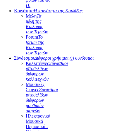
φίλων του Θ.
Π.
Κοινότητα
Η κοινότητα της Κοιλάδας
Μέλη
Τα
μέλη της
Κοιλάδας
των Τεμπών
Forum
Το
forum της
Κοιλάδας
των Τεμπών
Σύνδεσμοι
Διάφοροι χρήσιμοι (;) σύνδεσμοι
Καλλιτέχνες
Σύνδεσμοι
ιστοσελίδων
διάφορων
καλλιτεχνών
Μουσικές
Σκηνές
Σύνδεσμοι
ιστοσελίδων
διάφορων
μουσικών
σκηνών
Ηλεκτρονικά
Μουσικά
Περιοδικά -