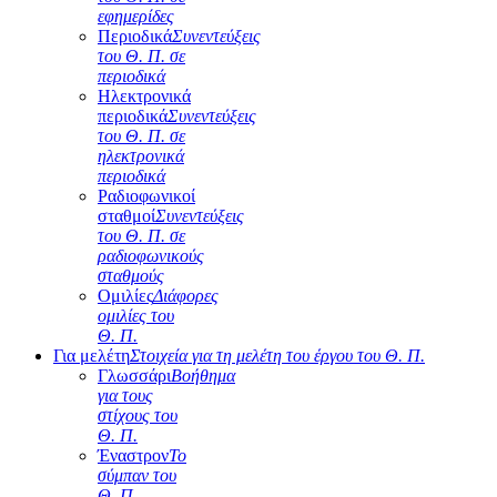
εφημερίδες
Περιοδικά
Συνεντεύξεις
του Θ. Π. σε
περιοδικά
Ηλεκτρονικά
περιοδικά
Συνεντεύξεις
του Θ. Π. σε
ηλεκτρονικά
περιοδικά
Ραδιοφωνικοί
σταθμοί
Συνεντεύξεις
του Θ. Π. σε
ραδιοφωνικούς
σταθμούς
Ομιλίες
Διάφορες
ομιλίες του
Θ. Π.
Για μελέτη
Στοιχεία για τη μελέτη του έργου του Θ. Π.
Γλωσσάρι
Βοήθημα
για τους
στίχους του
Θ. Π.
Έναστρον
Το
σύμπαν του
Θ. Π.