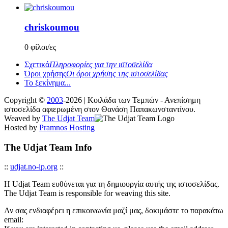
chriskoumou
0 φίλοι/ες
Σχετικά
Πληροφορίες για την ιστοσελίδα
Όροι χρήσης
Οι όροι χρήσης της ιστοσελίδας
Το ξεκίνημα...
Copyright ©
2003
-2026 | Κοιλάδα των Τεμπών - Ανεπίσημη
ιστοσελίδα αφιερωμένη στον Θανάση Παπακωνσταντίνου.
Weaved by
The Udjat Team
Hosted by
Pramnos Hosting
The Udjat Team Info
::
udjat.no-ip.org
::
Η Udjat Team ευθύνεται για τη δημιουργία αυτής της ιστοσελίδας.
The Udjat Team is responsible for weaving this site.
Αν σας ενδιαφέρει η επικοινωνία μαζί μας, δοκιμάστε το παρακάτω
email: